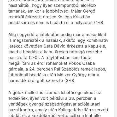
használták, hogy ilyen szempontból előrébb
tartanak, amikor a jobbhátvéd, Májer Gergő
remekül érkezett üresen Kollega Krisztián
beadására és nem is hibázta el a helyzetet (1-0).
Alig negyedóra játék után pedig már a másodikat
is megszerezték a hazaiak, akiktől egy kombinatív
játékot követően Gera Dávid érkezett a kapu elé,
majd a beadást a kapu üresen tátongó részébe
passzolta (2-0). A folytatásban sem tudta
megállítani az érdi rohamokat Pókos Csaba
gárdája, a 24. percben Pál Szabolcs remek lapos,
jobboldali beadása után Mojzer György már a
harmadik érdi gólt szerezte (3-0).
A gólok mellett is számos lehetősége akadt az
érdieknek, ilyen volt például a 33. percben a
vendégek gyenge szabadrúgásvariációja utáni
hazai kontra, amely után Kollega Krisztián szerzett
labdát és a kezdőkörből vette célba a kint álló