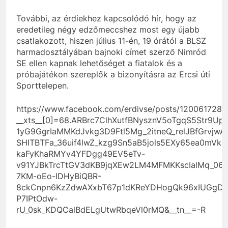
További, az érdiekhez kapcsolódó hír, hogy az
eredetileg négy edzőmeccshez most egy újabb
csatlakozott, hiszen július 11-én, 19 órától a BLSZ
harmadosztályában bajnoki címet szerző Nimród
SE ellen kapnak lehetőséget a fiatalok és a
próbajátékon szereplők a bizonyításra az Ercsi úti
Sporttelepen.
https://www.facebook.com/erdivse/posts/120061728
__xts__[0]=68.ARBrc7ClhXutfBNysznV5oTgqS5Str9Upe
1yG9GgrIaMMKdJvkg3D9Ftl5Mg_2itneQ_relJBfGrvjwAI
SHITBTFa_36uif4lwZ_kzg9Sn5aB5jols5EXy65ea0mVkr
kaFyKhaRMYv4YFDgg49EV5eTv-
v91YJBkTrcTtGV3dKB9jqXEw2LM4MFMKKscIalMq_06
7KM-oEo-IDHyBiQBR-
8ckCnpn6KzZdwAXxbT67p1dKReYDHogQk96xIUGgD
P7IPtOdw-
rU_0sk_KDQCalBdELgUtwRbqeVl0rMQ&__tn__=-R