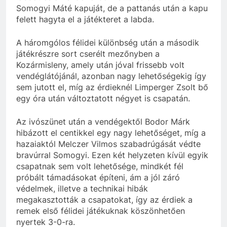
Somogyi Máté kapuját, de a pattanás után a kapu
felett hagyta el a játékteret a labda.
A háromgólos félidei különbség után a második
játékrészre sort cserélt mezőnyben a
Kozármisleny, amely után jóval frissebb volt
vendéglátójánál, azonban nagy lehetőségekig így
sem jutott el, míg az érdieknél Limperger Zsolt bő
egy óra után változtatott négyet is csapatán.
Az ivószünet után a vendégektől Bodor Márk
hibázott el centikkel egy nagy lehetőséget, míg a
hazaiaktól Melczer Vilmos szabadrúgását védte
bravúrral Somogyi. Ezen két helyzeten kívül egyik
csapatnak sem volt lehetősége, mindkét fél
próbált támadásokat építeni, ám a jól záró
védelmek, illetve a technikai hibák
megakasztották a csapatokat, így az érdiek a
remek első félidei játékuknak köszönhetően
nyertek 3-0-ra.