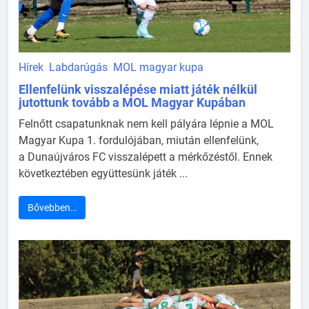
Hírek
Labdarúgás
MOL magyar kupa
Ellenfelünk visszalépése miatt játék nélkül
jutottunk tovább a MOL Magyar Kupában
Felnőtt csapatunknak nem kell pályára lépnie a MOL
Magyar Kupa 1. fordulójában, miután ellenfelünk,
a Dunaújváros FC visszalépett a mérkőzéstől. Ennek
következtében együttesünk játék ...
Bővebben…