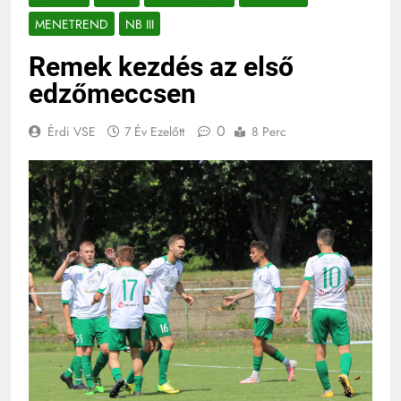
MENETREND
NB III
Remek kezdés az első
edzőmeccsen
0
Érdi VSE
7 Év Ezelőtt
8 Perc