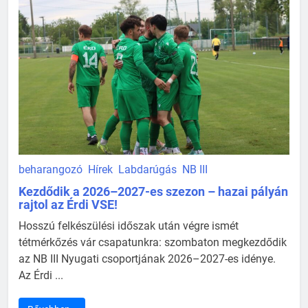
beharangozó
Hírek
Labdarúgás
NB III
Kezdődik a 2026–2027-es szezon – hazai pályán
rajtol az Érdi VSE!
Hosszú felkészülési időszak után végre ismét
tétmérkőzés vár csapatunkra: szombaton megkezdődik
az NB III Nyugati csoportjának 2026–2027-es idénye.
Az Érdi ...