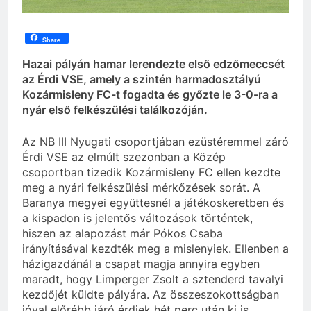
Share
Hazai pályán hamar lerendezte első edzőmeccsét
az Érdi VSE, amely a szintén harmadosztályú
Kozármisleny FC-t fogadta és győzte le 3-0-ra a
nyár első felkészülési találkozóján.
Az NB III Nyugati csoportjában ezüstéremmel záró
Érdi VSE az elmúlt szezonban a Közép
csoportban tizedik Kozármisleny FC ellen kezdte
meg a nyári felkészülési mérkőzések sorát. A
Baranya megyei együttesnél a játékoskeretben és
a kispadon is jelentős változások történtek,
hiszen az alapozást már Pókos Csaba
irányításával kezdték meg a mislenyiek. Ellenben a
házigazdánál a csapat magja annyira egyben
maradt, hogy Limperger Zsolt a sztenderd tavalyi
kezdőjét küldte pályára. Az összeszokottságban
jóval előrébb járó érdiek hét perc után ki is