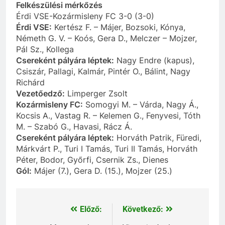
Felkészülési mérkőzés
Érdi VSE-Kozármisleny FC 3-0 (3-0)
Érdi VSE:
Kertész F. – Májer, Bozsoki, Kónya,
Németh G. V. – Koós, Gera D., Melczer – Mojzer,
Pál Sz., Kollega
Csereként pályára léptek:
Nagy Endre (kapus),
Csiszár, Pallagi, Kalmár, Pintér O., Bálint, Nagy
Richárd
Vezetőedző:
Limperger Zsolt
Kozármisleny FC:
Somogyi M. – Várda, Nagy Á.,
Kocsis A., Vastag R. – Kelemen G., Fenyvesi, Tóth
M. – Szabó G., Havasi, Rácz Á.
Csereként pályára léptek:
Horváth Patrik, Füredi,
Márkvárt P., Turi I Tamás, Turi II Tamás, Horváth
Péter, Bodor, Győrfi, Csernik Zs., Dienes
Gól:
Májer (7.), Gera D. (15.), Mojzer (25.)
Előző:
Következő:
Bejegyzés