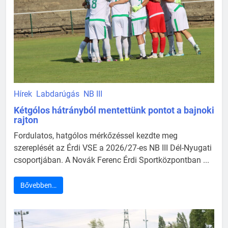
Hírek
Labdarúgás
NB III
Kétgólos hátrányból mentettünk pontot a bajnoki
rajton
Fordulatos, hatgólos mérkőzéssel kezdte meg
szereplését az Érdi VSE a 2026/27-es NB III Dél-Nyugati
csoportjában. A Novák Ferenc Érdi Sportközpontban ...
Bővebben…