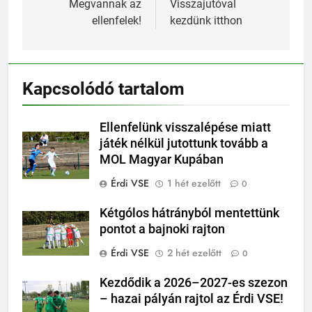
navigáció
Megvannak az
Visszajutóval
ellenfelek!
kezdünk itthon
Kapcsolódó tartalom
Ellenfelünk visszalépése miatt
játék nélkül jutottunk tovább a
MOL Magyar Kupában
Érdi VSE
1 hét ezelőtt
0
Kétgólos hátrányból mentettünk
pontot a bajnoki rajton
Érdi VSE
2 hét ezelőtt
0
Kezdődik a 2026–2027-es szezon
– hazai pályán rajtol az Érdi VSE!