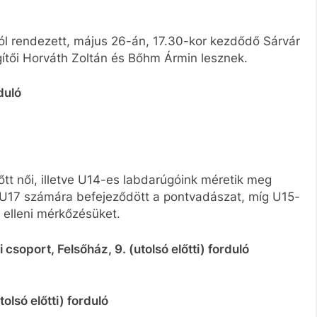
ból rendezett, május 26-án, 17.30-kor kezdődő Sárvár
ítői Horváth Zoltán és Bőhm Ármin lesznek.
duló
őtt női, illetve U14-es labdarúgóink méretik meg
z U17 számára befejeződött a pontvadászat, míg U15-
 elleni mérkőzésüket.
soport, Felsőház, 9. (utolsó előtti) forduló
olsó előtti) forduló