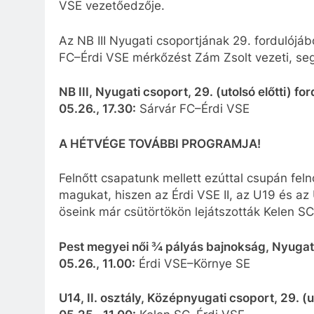
VSE vezetőedzője.
Az NB III Nyugati csoportjának 29. fordulójá
FC–Érdi VSE mérkőzést Zám Zsolt vezeti, seg
NB III, Nyugati csoport, 29. (utolsó előtti) for
05.26., 17.30:
Sárvár FC–Érdi VSE
A HÉTVÉGE TOVÁBBI PROGRAMJA!
Felnőtt csapatunk mellett ezúttal csupán feln
magukat, hiszen az Érdi VSE II, az U19 és a
öseink már csütörtökön lejátszották Kelen SC
Pest megyei női ¾ pályás bajnokság, Nyugati c
05.26., 11.00:
Érdi VSE–Környe SE
U14, II. osztály, Középnyugati csoport, 29. (ut