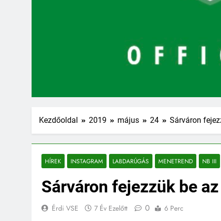
Kezdőoldal
2019
május
24
Sárváron fejez
HÍREK
INSTAGRAM
LABDARÚGÁS
MENETREND
NB III
Sárváron fejezzük be a
0
Érdi VSE
7 Év Ezelőtt
6 Perc