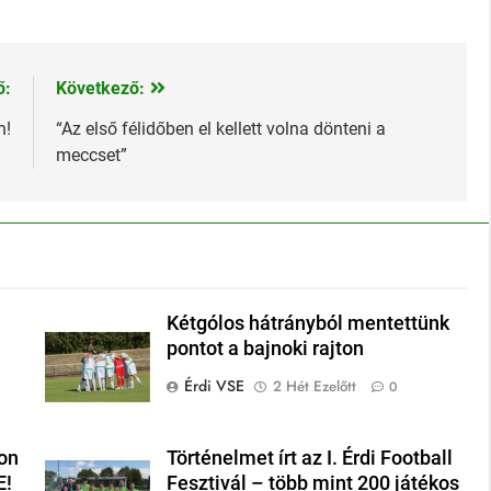
ő:
Következő:
n!
“Az első félidőben el kellett volna dönteni a
meccset”
Kétgólos hátrányból mentettünk
pontot a bajnoki rajton
Érdi VSE
2 Hét Ezelőtt
0
on
Történelmet írt az I. Érdi Football
E!
Fesztivál – több mint 200 játékos