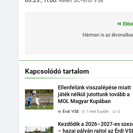
05.25., 11.00:
Kelen SC–Érdi VSE
Előz
Bejegyzés
navigáció
Hárman is az élvonalba
Kapcsolódó tartalom
Ellenfelünk visszalépése miatt
játék nélkül jutottunk tovább a
MOL Magyar Kupában
Érdi VSE
1 Hét Ezelőtt
0
Kezdődik a 2026–2027-es szez
– hazai pályán rajtol az Érdi VS