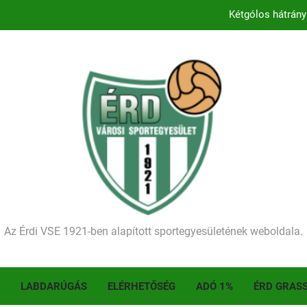
Kezdődik a 2026–2027-es sze
Történelmet írt az I. Érdi Football Fesztivál – tö
Ellenfelünk visszalépése miatt játék nélkül
Kétgólos hátrány
Kezdődik a 2026–2027-es sze
Történelmet írt az I. Érdi Football Fesztivál – tö
Az Érdi VSE 1921-ben alapított sportegyesületének weboldala.
LABDARÚGÁS
ELÉRHETŐSÉG
ADÓ 1%
ÉRD GRAS