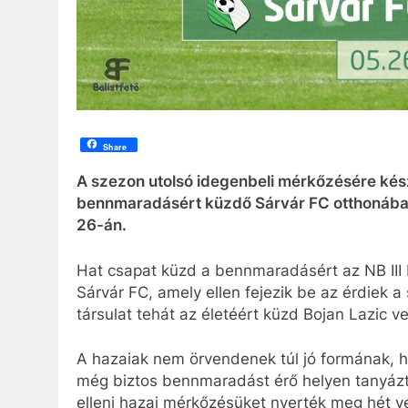
Share
A szezon utolsó idegenbeli mérkőzésére kész
bennmaradásért küzdő Sárvár FC otthonába l
26-án.
Hat csapat küzd a bennmaradásért az NB III 
Sárvár FC, amely ellen fejezik be az érdiek 
társulat tehát az életéért küzd Bojan Lazic v
A hazaiak nem örvendenek túl jó formának, h
még biztos bennmaradást érő helyen tanyáz
elleni hazai mérkőzésüket nyerték meg hét ve