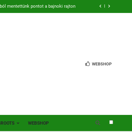
zon – hazai pályán rajtol az Érdi VSE!
bb mint 200 játékos lépett pályára Érden
 jutottunk tovább a MOL Magyar Kupában
ból mentettünk pontot a bajnoki rajton
WEBSHOP
zon – hazai pályán rajtol az Érdi VSE!
bb mint 200 játékos lépett pályára Érden
SROOTS
WEBSHOP