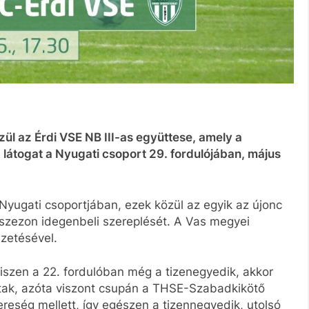
ül az Érdi VSE NB III-as együttese, amely a
átogat a Nyugati csoport 29. fordulójában, május
Nyugati csoportjában, ezek közül az egyik az újonc
a szezon idegenbeli szereplését. A Vas megyei
ezetésével.
iszen a 22. fordulóban még a tizenegyedik, akkor
tak, azóta viszont csupán a THSE-Szabadkikötő
reség mellett, így egészen a tizennegyedik, utolsó