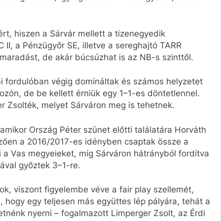
ért, hiszen a Sárvár mellett a tizenegyedik
 II, a Pénzügyőr SE, illetve a sereghajtó TARR
maradást, de akár búcsúzhat is az NB-s szinttől.
i fordulóban végig domináltak és számos helyzetet
kozón, de be kellett érniük egy 1–1-es döntetlennel.
r Zsolték, melyet Sárváron meg is tehetnek.
 amikor Ország Péter szünet előtti találatára Horváth
lőzően a 2016/2017-es idényben csaptak össze a
ki a Vas megyeieket, míg Sárváron hátrányból fordítva
jával győztek 3–1-re.
, viszont figyelembe véve a fair play szellemét,
 hogy egy teljesen más együttes lép pályára, tehát a
etnénk nyerni – fogalmazott Limperger Zsolt, az Érdi