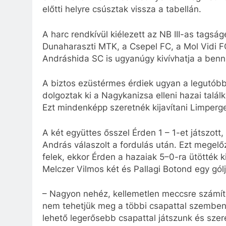
előtti helyre csúsztak vissza a tabellán.
A harc rendkívül kiélezett az NB III-as tagság
Dunaharaszti MTK, a Csepel FC, a Mol Vidi FC
Andráshida SC is ugyanúgy kivívhatja a benn
A biztos ezüstérmes érdiek ugyan a legutóbb
dolgoztak ki a Nagykanizsa elleni hazai talál
Ezt mindenképp szeretnék kijavítani Limperge
A két együttes ősszel Érden 1 – 1-et játszott,
András válaszolt a fordulás után. Ezt mege
felek, ekkor Érden a hazaiak 5–0-ra ütötték 
Melczer Vilmos két és Pallagi Botond egy gól
– Nagyon nehéz, kellemetlen meccsre számítok
nem tehetjük meg a többi csapattal szemben,
lehető legerősebb csapattal játszunk és szer