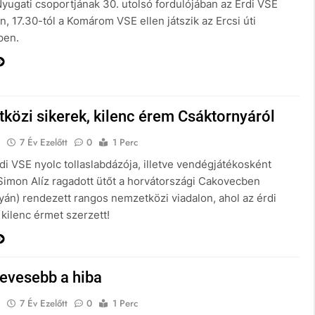
Nyugati csoportjának 30. utolsó fordulójában az Érdi VSE
n, 17.30-tól a Komárom VSE ellen játszik az Ercsi úti
pen.
közi sikerek, kilenc érem Csáktornyáról
E
7 Év Ezelőtt
0
1 Perc
di VSE nyolc tollaslabdázója, illetve vendégjátékosként
Simon Alíz ragadott ütőt a horvátországi Cakovecben
yán) rendezett rangos nemzetközi viadalon, ahol az érdi
kilenc érmet szerzett!
kevesebb a hiba
E
7 Év Ezelőtt
0
1 Perc