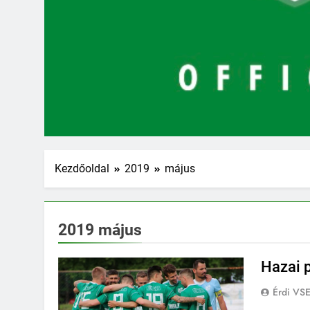
Kezdőoldal
2019
május
2019 május
Hazai p
Érdi VS