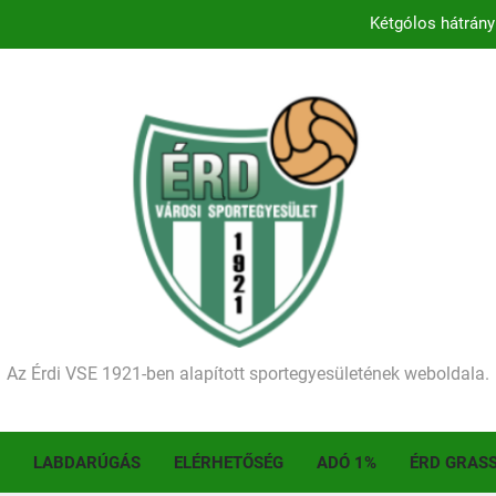
Kétgólos hátrány
Kezdődik a 2026–2027-es sze
Történelmet írt az I. Érdi Football Fesztivál – tö
Ellenfelünk visszalépése miatt játék nélkül
Kétgólos hátrány
Kezdődik a 2026–2027-es sze
Történelmet írt az I. Érdi Football Fesztivál – tö
Az Érdi VSE 1921-ben alapított sportegyesületének weboldala.
LABDARÚGÁS
ELÉRHETŐSÉG
ADÓ 1%
ÉRD GRAS