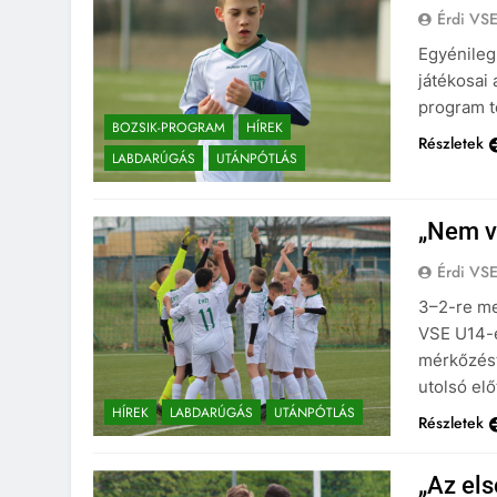
Érdi VS
Egyénileg 
játékosai 
program t
BOZSIK-PROGRAM
HÍREK
Részletek
LABDARÚGÁS
UTÁNPÓTLÁS
„Nem v
Érdi VS
3–2-re me
VSE U14-e
mérkőzést
utolsó elő
HÍREK
LABDARÚGÁS
UTÁNPÓTLÁS
Részletek
„Az els