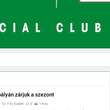
ályán zárjuk a szezont
E
7 Év Ezelőtt
0
1 Perc