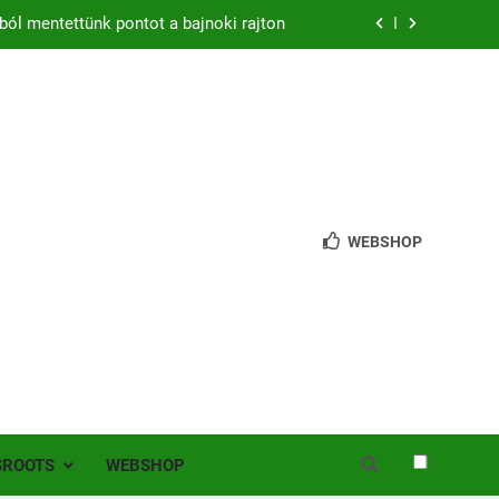
ból mentettünk pontot a bajnoki rajton
zon – hazai pályán rajtol az Érdi VSE!
bb mint 200 játékos lépett pályára Érden
 jutottunk tovább a MOL Magyar Kupában
ból mentettünk pontot a bajnoki rajton
WEBSHOP
zon – hazai pályán rajtol az Érdi VSE!
bb mint 200 játékos lépett pályára Érden
SROOTS
WEBSHOP