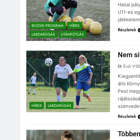
Hazai pál
U11-es eg
játékelem
BOZSIK-PROGRAM
HÍREK
Részletek
LABDARÚGÁS
UTÁNPÓTLÁS
Nem sik
Érdi VS
Kiegyenlít
álló Körny
Pest megy
rájátszásá
HÍREK
LABDARÚGÁS
szenvedet
Részletek
Többen