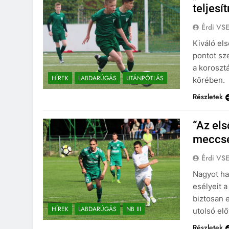
teljesí
Érdi VS
Kiváló els
pontot sz
a koroszt
HÍREK
LABDARÚGÁS
UTÁNPÓTLÁS
körében.
Részletek
“Az els
meccse
Érdi VS
Nagyot har
esélyeit 
biztosan e
HÍREK
LABDARÚGÁS
NB III
utolsó elő
Részletek