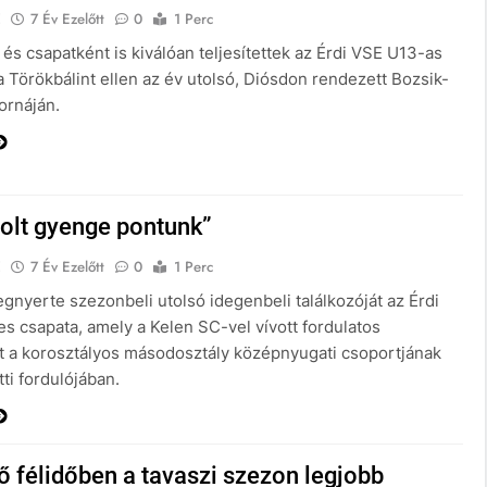
E
7 Év Ezelőtt
0
1 Perc
és csapatként is kiválóan teljesítettek az Érdi VSE U13-as
a Törökbálint ellen az év utolsó, Diósdon rendezett Bozsik-
ornáján.
olt gyenge pontunk”
E
7 Év Ezelőtt
0
1 Perc
gnyerte szezonbeli utolsó idegenbeli találkozóját az Érdi
s csapata, amely a Kelen SC-vel vívott fordulatos
 a korosztályos másodosztály középnyugati csoportjának
tti fordulójában.
ő félidőben a tavaszi szezon legjobb