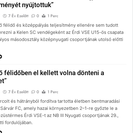
tményét nyújtottuk”
E
7 Év Ezelőtt
0
1 Perc
ő félidő és középpályás teljesítmény ellenére sem tudott
erezni a Kelen SC vendégeként az Érdi VSE U15-ös csapata
ályos másodosztály középnyugati csoportjának utolsó előtti
ő félidőben el kellett volna dönteni a
t”
E
7 Év Ezelőtt
0
1 Perc
colt és hátrányból fordítva tartotta életben bentmaradási
a Sárvár FC, amely hazai környezetben 2–1-re győzte le a
züstérmes Érdi VSE-t az NB III Nyugati csoportjának 29.,
tti fordulójában.