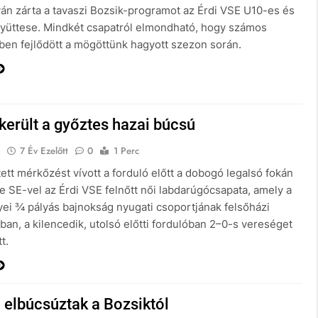
yán zárta a tavaszi Bozsik-programot az Érdi VSE U10-es és
yüttese. Mindkét csapatról elmondható, hogy számos
ben fejlődött a mögöttünk hagyott szezon során.
erült a győztes hazai búcsú
E
7 Év Ezelőtt
0
1 Perc
ett mérkőzést vívott a forduló előtt a dobogó legalsó fokán
e SE-vel az Érdi VSE felnőtt női labdarúgócsapata, amely a
ei ¾ pályás bajnokság nyugati csoportjának felsőházi
ban, a kilencedik, utolsó előtti fordulóban 2–0-s vereséget
t.
 elbúcsúztak a Bozsiktól