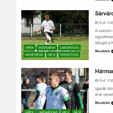
Sárvár
Érdi VS
A szezon 
együttese
látogat a 
HÍREK
INSTAGRAM
LABDARÚGÁS
Részletek
MENETREND
NB III
UTÁNPÓTLÁS
Hárman
Érdi VS
Igazán bü
érdi nevel
Részletek
HÍREK
LABDARÚGÁS
NB II
NB III