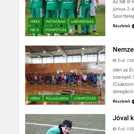
Az NB III 
június 2-á
Sporttele
HÍREK
INSTAGRAM
LABDARÚGÁS
Részletek
NB III
UTÁNPÓTLÁS
Nemzet
Érdi VS
Idén az Ér
szereplő 
(Csáktorn
delegáció 
HÍREK
TOLLASLABDA
UTÁNPÓTLÁS
Részletek
Jóval 
Érdi VS