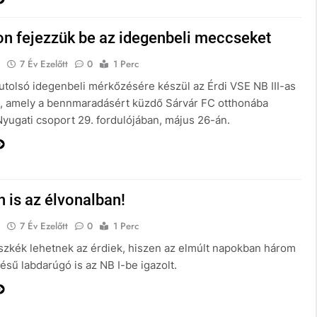
on fejezzük be az idegenbeli meccseket
E
7 Év Ezelőtt
0
1 Perc
utolsó idegenbeli mérkőzésére készül az Érdi VSE NB III-as
, amely a bennmaradásért küzdő Sárvár FC otthonába
Nyugati csoport 29. fordulójában, május 26-án.
 is az élvonalban!
E
7 Év Ezelőtt
0
1 Perc
szkék lehetnek az érdiek, hiszen az elmúlt napokban három
ésű labdarúgó is az NB I-be igazolt.