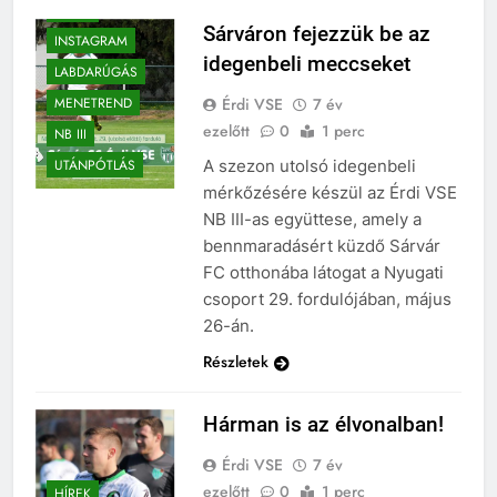
HÍREK
Sárváron fejezzük be az
INSTAGRAM
idegenbeli meccseket
LABDARÚGÁS
Érdi VSE
7 év
MENETREND
ezelőtt
0
1 perc
NB III
A szezon utolsó idegenbeli
UTÁNPÓTLÁS
mérkőzésére készül az Érdi VSE
NB III-as együttese, amely a
bennmaradásért küzdő Sárvár
FC otthonába látogat a Nyugati
csoport 29. fordulójában, május
26-án.
Részletek
Hárman is az élvonalban!
Érdi VSE
7 év
ezelőtt
0
1 perc
HÍREK