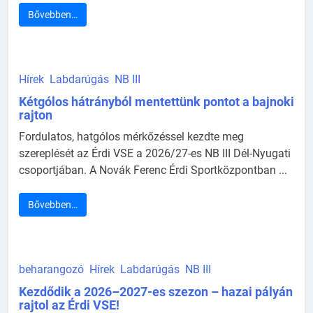
Bővebben…
Hírek
Labdarúgás
NB III
Kétgólos hátrányból mentettünk pontot a bajnoki
rajton
Fordulatos, hatgólos mérkőzéssel kezdte meg
szereplését az Érdi VSE a 2026/27-es NB III Dél-Nyugati
csoportjában. A Novák Ferenc Érdi Sportközpontban ...
Bővebben…
beharangozó
Hírek
Labdarúgás
NB III
Kezdődik a 2026–2027-es szezon – hazai pályán
rajtol az Érdi VSE!