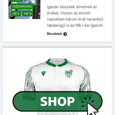
LABDARÚGÁS
Igazán büszkék lehetnek az
érdiek, hiszen az elmúlt
NB II
NB III
napokban három érdi nevelésű
labdarúgó is az NB I-be igazolt.
Részletek