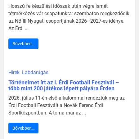
Hosszú felkészülési időszak után végre ismét
tétmérkőzés vár csapatunkra: szombaton megkezdődik
az NB III Nyugati csoportjának 2026–2027-es idénye.
Az Érdi ...
Bővebben…
Hírek
Labdarúgás
Történelmet írt az I. Érdi Football Fesztivál –
több mint 200 játékos lépett pályára Érden
2026. július 11-én első alkalommal rendeztük meg az
Érdi Football Fesztivált a Novák Ferenc Érdi
Sportközpontban. A torna már az ...
Bővebben…