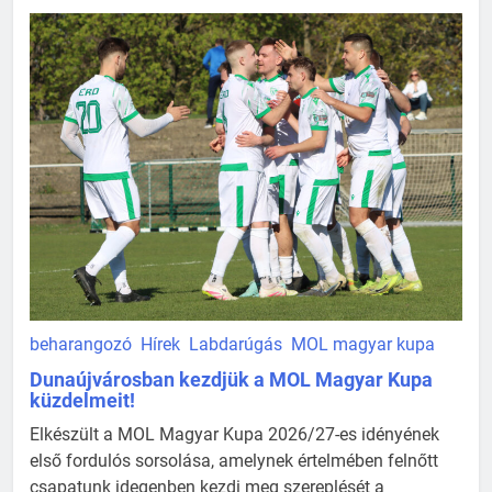
beharangozó
Hírek
Labdarúgás
MOL magyar kupa
Dunaújvárosban kezdjük a MOL Magyar Kupa
küzdelmeit!
Elkészült a MOL Magyar Kupa 2026/27-es idényének
első fordulós sorsolása, amelynek értelmében felnőtt
csapatunk idegenben kezdi meg szereplését a