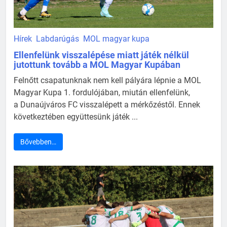
Hírek
Labdarúgás
MOL magyar kupa
Ellenfelünk visszalépése miatt játék nélkül
jutottunk tovább a MOL Magyar Kupában
Felnőtt csapatunknak nem kell pályára lépnie a MOL
Magyar Kupa 1. fordulójában, miután ellenfelünk,
a Dunaújváros FC visszalépett a mérkőzéstől. Ennek
következtében együttesünk játék ...
Bővebben…