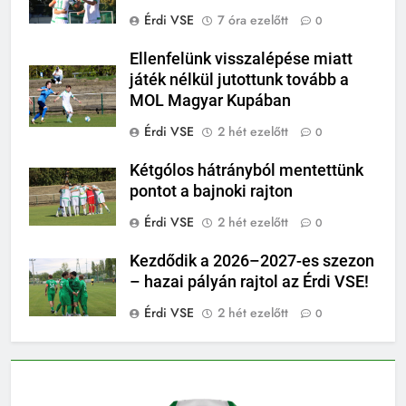
Érdi VSE
7 óra ezelőtt
0
Ellenfelünk visszalépése miatt
játék nélkül jutottunk tovább a
MOL Magyar Kupában
Érdi VSE
2 hét ezelőtt
0
Kétgólos hátrányból mentettünk
pontot a bajnoki rajton
Érdi VSE
2 hét ezelőtt
0
Kezdődik a 2026–2027-es szezon
– hazai pályán rajtol az Érdi VSE!
Érdi VSE
2 hét ezelőtt
0