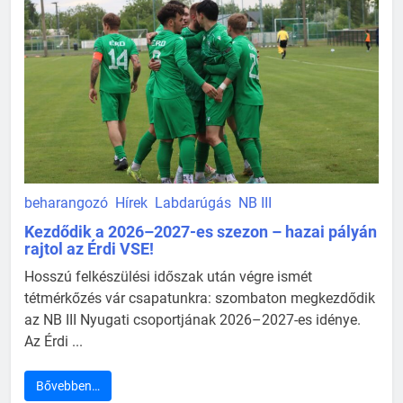
beharangozó
Hírek
Labdarúgás
NB III
Kezdődik a 2026–2027-es szezon – hazai pályán
rajtol az Érdi VSE!
Hosszú felkészülési időszak után végre ismét
tétmérkőzés vár csapatunkra: szombaton megkezdődik
az NB III Nyugati csoportjának 2026–2027-es idénye.
Az Érdi ...
Bővebben…