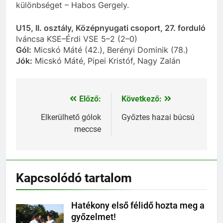
különbséget – Habos Gergely.
U15, II. osztály, Középnyugati csoport, 27. forduló
Iváncsa KSE–Érdi VSE 5–2 (2–0)
Gól:
Micskó Máté (42.), Berényi Dominik (78.)
Jók:
Micskó Máté, Pipei Kristóf, Nagy Zalán
Előző:
Következő:
Bejegyzés
navigáció
Elkerülhető gólok
Győztes hazai búcsú
meccse
Kapcsolódó tartalom
Hatékony első félidő hozta meg a
győzelmet!