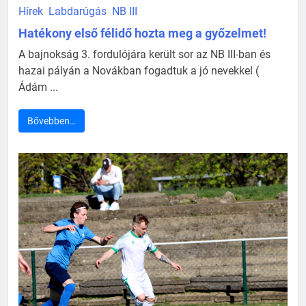
Hírek
Labdarúgás
NB III
Hatékony első félidő hozta meg a győzelmet!
A bajnokság 3. fordulójára került sor az NB III-ban és
hazai pályán a Novákban fogadtuk a jó nevekkel (
Ádám ...
Bővebben…