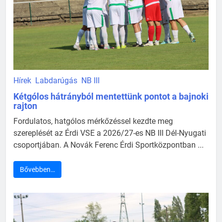
Hírek
Labdarúgás
NB III
Kétgólos hátrányból mentettünk pontot a bajnoki
rajton
Fordulatos, hatgólos mérkőzéssel kezdte meg
szereplését az Érdi VSE a 2026/27-es NB III Dél-Nyugati
csoportjában. A Novák Ferenc Érdi Sportközpontban ...
Bővebben…