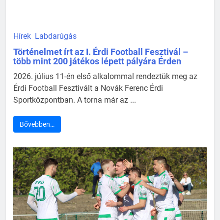
Hírek
Labdarúgás
Történelmet írt az I. Érdi Football Fesztivál –
több mint 200 játékos lépett pályára Érden
2026. július 11-én első alkalommal rendeztük meg az
Érdi Football Fesztivált a Novák Ferenc Érdi
Sportközpontban. A torna már az ...
Bővebben…