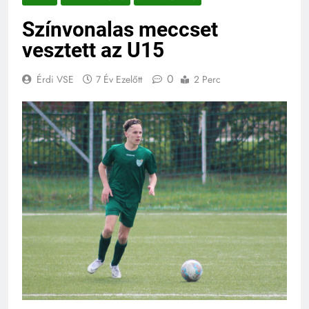
Színvonalas meccset
vesztett az U15
0
Érdi VSE
7 Év Ezelőtt
2 Perc