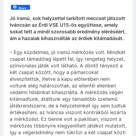
Share
Jó iramú, sok helyzettel tarkított meccset játszott
Iváncsán az Érdi VSE U15-ös együttese, amely
sokat tett a minél szorosabb eredmény eléréséért,
ám a hazaiak kihasználták az érdiek kitámadását.
– Egy küzdelmes, jó iramú mérkőzés volt. Mindkét
csapat támadólag lépett fel, így rengeteg helyzet,
színvonalas játék volt látható. A döntő tényező a
két csapat között, hogy a párharcokat
elveszítettük, illetve a kapu előterében nem
voltunk elég határozottak, az ellenfél ellenben
védelmi hibáinkat kihasználta. A mérkőzés végén
kitámadtunk, átálltunk egy támadóbb szellemű
játékrendszerre, de a helyzeteinket így sem tudtuk
értékesíteni, az Iváncsa viszont kontrákból lezárta
a mérkőzést. Ez benne volt a pakliban, viszont a
mérkőzés többnyire kiegyenlített játékot mutatott,
így a végeredmény nem tükrözi a két csapat közti