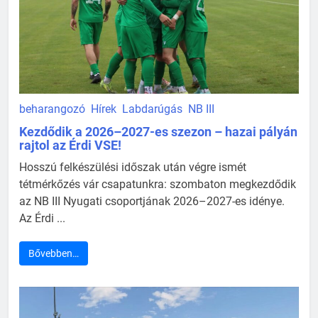
beharangozó
Hírek
Labdarúgás
NB III
Kezdődik a 2026–2027-es szezon – hazai pályán
rajtol az Érdi VSE!
Hosszú felkészülési időszak után végre ismét
tétmérkőzés vár csapatunkra: szombaton megkezdődik
az NB III Nyugati csoportjának 2026–2027-es idénye.
Az Érdi ...
Bővebben…