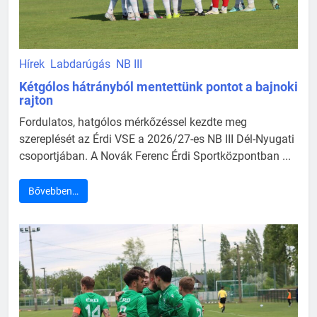
Hírek
Labdarúgás
NB III
Kétgólos hátrányból mentettünk pontot a bajnoki
rajton
Fordulatos, hatgólos mérkőzéssel kezdte meg
szereplését az Érdi VSE a 2026/27-es NB III Dél-Nyugati
csoportjában. A Novák Ferenc Érdi Sportközpontban ...
Bővebben…