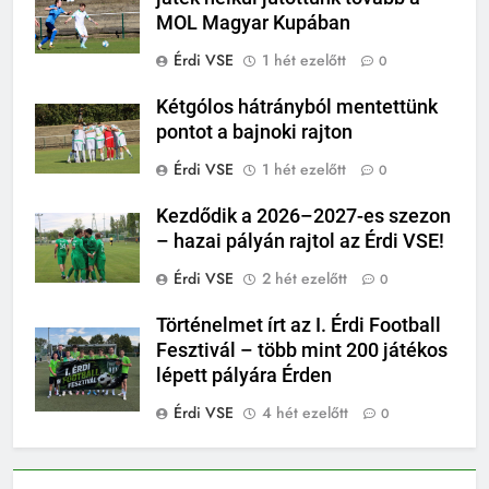
MOL Magyar Kupában
Érdi VSE
1 hét ezelőtt
0
Kétgólos hátrányból mentettünk
pontot a bajnoki rajton
Érdi VSE
1 hét ezelőtt
0
Kezdődik a 2026–2027-es szezon
– hazai pályán rajtol az Érdi VSE!
Érdi VSE
2 hét ezelőtt
0
Történelmet írt az I. Érdi Football
Fesztivál – több mint 200 játékos
lépett pályára Érden
Érdi VSE
4 hét ezelőtt
0