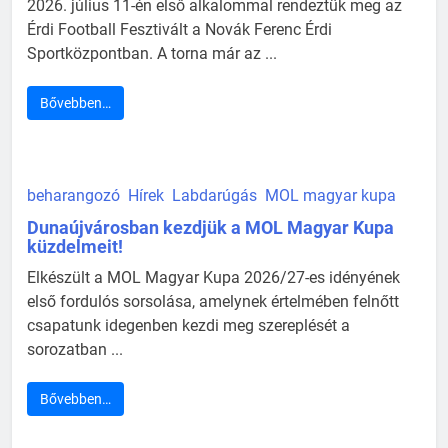
2026. július 11-én első alkalommal rendeztük meg az
Érdi Football Fesztivált a Novák Ferenc Érdi
Sportközpontban. A torna már az ...
Bővebben…
beharangozó
Hírek
Labdarúgás
MOL magyar kupa
Dunaújvárosban kezdjük a MOL Magyar Kupa
küzdelmeit!
Elkészült a MOL Magyar Kupa 2026/27-es idényének
első fordulós sorsolása, amelynek értelmében felnőtt
csapatunk idegenben kezdi meg szereplését a
sorozatban ...
Bővebben…