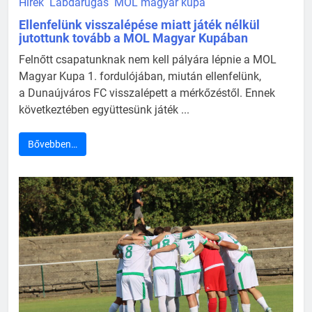
Hírek
Labdarúgás
MOL magyar kupa
Ellenfelünk visszalépése miatt játék nélkül
jutottunk tovább a MOL Magyar Kupában
Felnőtt csapatunknak nem kell pályára lépnie a MOL
Magyar Kupa 1. fordulójában, miután ellenfelünk,
a Dunaújváros FC visszalépett a mérkőzéstől. Ennek
következtében együttesünk játék ...
Bővebben…