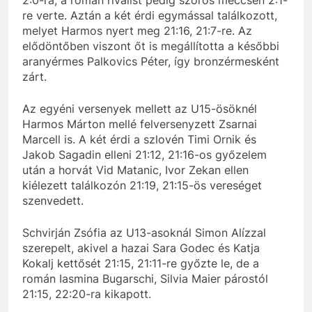
re verte. Aztán a két érdi egymással találkozott,
melyet Harmos nyert meg 21:16, 21:7-re. Az
elődöntőben viszont őt is megállította a későbbi
aranyérmes Palkovics Péter, így bronzérmesként
zárt.
Az egyéni versenyek mellett az U15-ösöknél
Harmos Márton mellé felversenyzett Zsarnai
Marcell is. A két érdi a szlovén Timi Ornik és
Jakob Sagadin elleni 21:12, 21:16-os győzelem
után a horvát Vid Matanic, Ivor Zekan ellen
kiélezett találkozón 21:19, 21:15-ös vereséget
szenvedett.
Schvirján Zsófia az U13-asoknál Simon Alízzal
szerepelt, akivel a hazai Sara Godec és Katja
Kokalj kettősét 21:15, 21:11-re győzte le, de a
román Iasmina Bugarschi, Silvia Maier párostól
21:15, 22:20-ra kikapott.