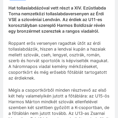
Hat tollaslabdázóval vett részt a XIV. Ezüstlabda
Torna nemzetközi tollaslabdaversenyen az Érdi
VSE a szlovéniai Lendván. Az érdiek az U11-es
korosztályban szereplő Harmos Boldizsár révén
egy bronzérmet szereztek a rangos viadalról.
Roppant erős versenyen ragadtak ütőt az érdi
tollaslabdázók, hiszen a lendvai kupán a hazaiak
mellett szlovák, cseh, lengyel, osztrák, román,
szerb és horvát sportolók is képviselték magukat.
A háromnapos viadal kemény mérkőzéseket,
csoportkört és még erősebb főtáblát tartogatott
az érdieknek.
Mégis a csoportkörből minden résztvevő az első
két hely valamelyikén jutott a főtáblára: az U15-ös
Harmos Márton mindkét szlovák ellenfelével
szemben két szettben győzött a K-csoportban, de
a főtáblán nem jutott tovább. Az U13-as Zsarnai