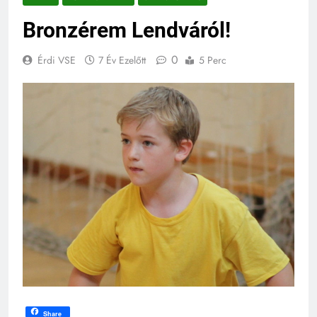
Bronzérem Lendváról!
0
Érdi VSE
7 Év Ezelőtt
5 Perc
Share