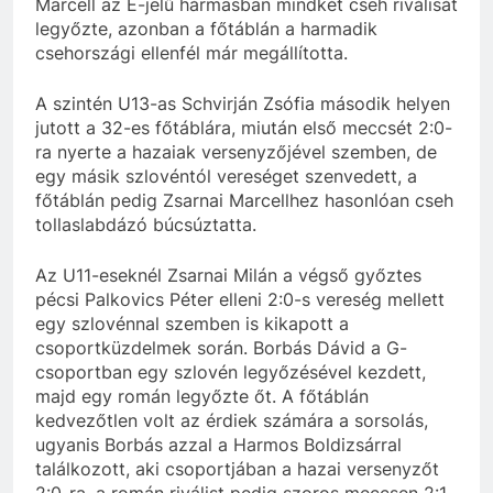
Marcell az E-jelű hármasban mindkét cseh riválisát
legyőzte, azonban a főtáblán a harmadik
csehországi ellenfél már megállította.
A szintén U13-as Schvirján Zsófia második helyen
jutott a 32-es főtáblára, miután első meccsét 2:0-
ra nyerte a hazaiak versenyzőjével szemben, de
egy másik szlovéntól vereséget szenvedett, a
főtáblán pedig Zsarnai Marcellhez hasonlóan cseh
tollaslabdázó búcsúztatta.
Az U11-eseknél Zsarnai Milán a végső győztes
pécsi Palkovics Péter elleni 2:0-s vereség mellett
egy szlovénnal szemben is kikapott a
csoportküzdelmek során. Borbás Dávid a G-
csoportban egy szlovén legyőzésével kezdett,
majd egy román legyőzte őt. A főtáblán
kedvezőtlen volt az érdiek számára a sorsolás,
ugyanis Borbás azzal a Harmos Boldizsárral
találkozott, aki csoportjában a hazai versenyzőt
2:0-ra, a román riválist pedig szoros meccsen 2:1-