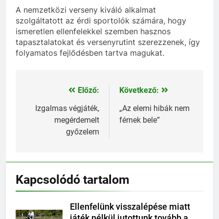
A nemzetközi verseny kiváló alkalmat
szolgáltatott az érdi sportolók számára, hogy
ismeretlen ellenfelekkel szemben hasznos
tapasztalatokat és versenyrutint szerezzenek, így
folyamatos fejlődésben tartva magukat.
Előző:
Következő:
Bejegyzés
navigáció
Izgalmas végjáték,
„Az elemi hibák nem
megérdemelt
férnek bele”
győzelem
Kapcsolódó tartalom
Ellenfelünk visszalépése miatt
játék nélkül jutottunk tovább a