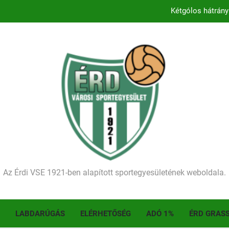
Kezdődik a 2026–2027-es sze
Történelmet írt az I. Érdi Football Fesztivál – tö
Ellenfelünk visszalépése miatt játék nélkül
Kétgólos hátrány
Kezdődik a 2026–2027-es sze
Történelmet írt az I. Érdi Football Fesztivál – tö
Az Érdi VSE 1921-ben alapított sportegyesületének weboldala.
LABDARÚGÁS
ELÉRHETŐSÉG
ADÓ 1%
ÉRD GRAS