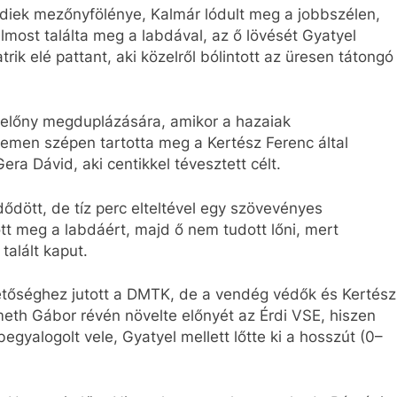
érdiek mezőnyfölénye, Kalmár lódult meg a jobbszélen,
most találta meg a labdával, az ő lövését Gyatyel
rik elé pattant, aki közelről bólintott az üresen tátongó
z előny megduplázására, amikor a hazaiak
emen szépen tartotta meg a Kertész Ferenc által
era Dávid, aki centikkel tévesztett célt.
ődött, de tíz perc elteltével egy szövevényes
ött meg a labdáért, majd ő nem tudott lőni, mert
alált kaput.
hetőséghez jutott a DMTK, de a vendég védők és Kertész
meth Gábor révén növelte előnyét az Érdi VSE, hiszen
egyalogolt vele, Gyatyel mellett lőtte ki a hosszút (0–