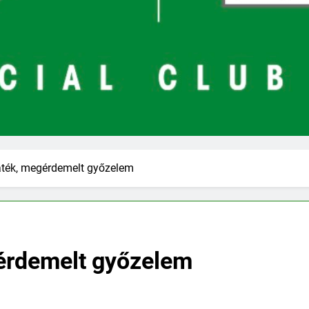
áték, megérdemelt győzelem
érdemelt győzelem