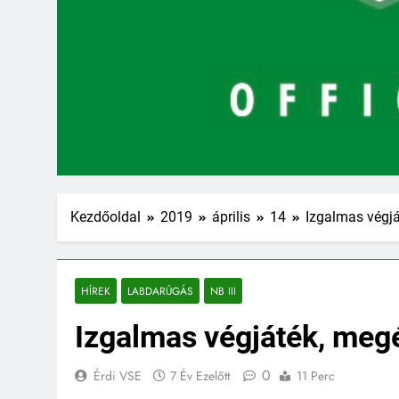
Kezdőoldal
2019
április
14
Izgalmas végj
HÍREK
LABDARÚGÁS
NB III
Izgalmas végjáték, meg
0
Érdi VSE
7 Év Ezelőtt
11 Perc