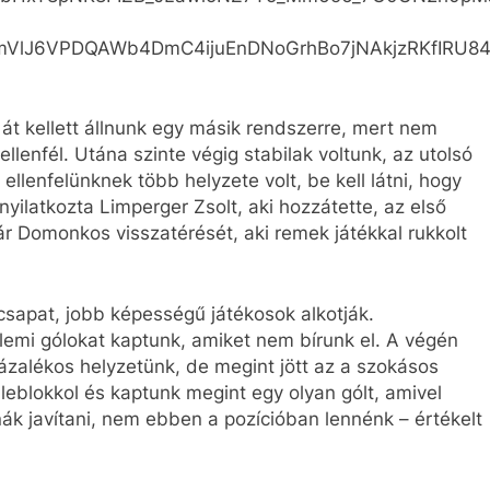
VlJ6VPDQAWb4DmC4ijuEnDNoGrhBo7jNAkjzRKfIRU84
 át kellett állnunk egy másik rendszerre, mert nem
ellenfél. Utána szinte végig stabilak voltunk, az utolsó
ellenfelünknek több helyzete volt, be kell látni, hogy
nyilatkozta Limperger Zsolt, aki hozzátette, az első
ár Domonkos visszatérését, aki remek játékkal rukkolt
 csapat, jobb képességű játékosok alkotják.
emi gólokat kaptunk, amiket nem bírunk el. A végén
zázalékos helyzetünk, de megint jött az a szokásos
leblokkol és kaptunk megint egy olyan gólt, amivel
ák javítani, nem ebben a pozícióban lennénk – értékelt