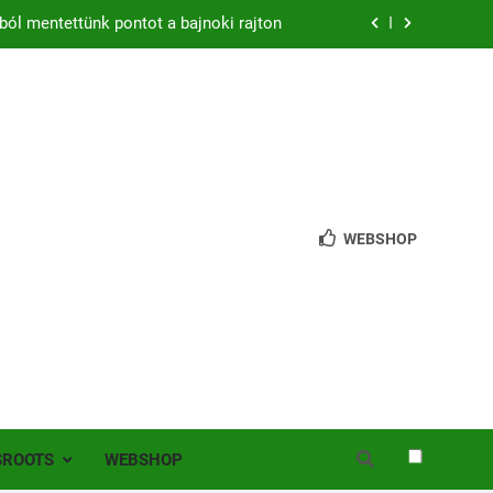
zon – hazai pályán rajtol az Érdi VSE!
bb mint 200 játékos lépett pályára Érden
 jutottunk tovább a MOL Magyar Kupában
ból mentettünk pontot a bajnoki rajton
zon – hazai pályán rajtol az Érdi VSE!
WEBSHOP
bb mint 200 játékos lépett pályára Érden
SROOTS
WEBSHOP