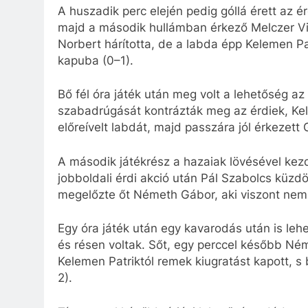
A huszadik perc elején pedig góllá érett az 
majd a második hullámban érkező Melczer Vil
Norbert hárította, de a labda épp Kelemen Pat
kapuba (0
–1).
Bő fél óra játék után meg volt a lehetőség a
szabadrúgását kontrázták meg az érdiek, Kel
előreívelt labdát, majd passzára jól érkezett G
A második játékrész a hazaiak lövésével kezd
jobboldali érdi akció után Pál Szabolcs küzd
megelőzte őt Németh Gábor, aki viszont nem t
Egy óra játék után egy kavarodás után is le
és résen voltak. Sőt, egy perccel később Né
Kelemen Patriktól remek kiugratást kapott, s b
2).