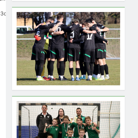
3qfZGIr8dBh0mZ0nBWBbTIqCgA8MzNrNBCt7eobRwGP