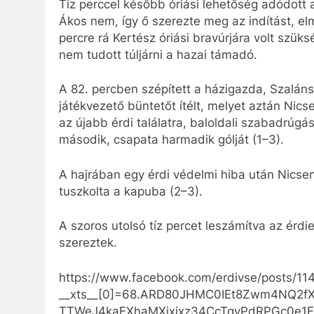
Tíz perccel később óriási lehetőség adódott a
Ákos nem, így ő szerezte meg az indítást, el
percre rá Kertész óriási bravúrjára volt szük
nem tudott túljárni a hazai támadó.
A 82. percben szépített a házigazda, Szalánsz
játékvezető büntetőt ítélt, melyet aztán Nics
az újabb érdi találatra, baloldali szabadr
második, csapata harmadik gólját (1–3).
A hajrában egy érdi védelmi hiba után Nicse
tuszkolta a kapuba (2–3).
A szoros utolsó tíz percet leszámítva az érdi
szereztek.
https://www.facebook.com/erdivse/posts/
__xts__[0]=68.ARD80JHMC0IEt8Zwm4NQ2f
TTWeJ4kaEXhaMXixixz34CcTgyPdRPGc0e1