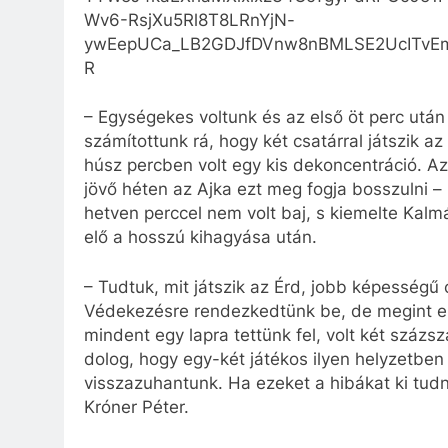
Wv6-RsjXu5Rl8T8LRnYjN-
ywEepUCa_LB2GDJfDVnw8nBMLSE2UcITvEm
R
– Egységekes voltunk és az első öt perc után
számítottunk rá, hogy két csatárral játszik az 
húsz percben volt egy kis dekoncentráció. Az 
jövő héten az Ajka ezt meg fogja bosszulni – 
hetven perccel nem volt baj, s kiemelte Kalm
elő a hosszú kihagyása után.
– Tudtuk, mit játszik az Érd, jobb képességű
Védekezésre rendezkedtünk be, de megint el
mindent egy lapra tettünk fel, volt két százs
dolog, hogy egy-két játékos ilyen helyzetben 
visszazuhantunk. Ha ezeket a hibákat ki tudn
Króner Péter.