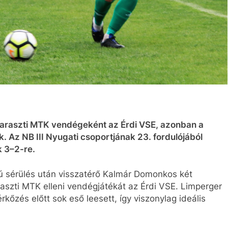
haraszti MTK vendégeként az Érdi VSE, azonban a
. Az NB III Nyugati csoportjának 23. fordulójából
k 3–2-re.
szú sérülés után visszatérő Kalmár Domonkos két
aszti MTK elleni vendégjátékát az Érdi VSE. Limperger
rkőzés előtt sok eső leesett, így viszonylag ideális