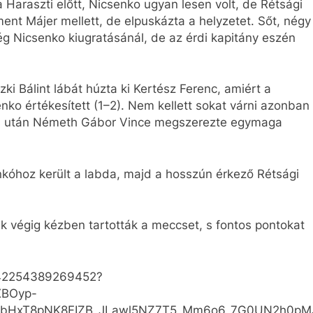
 Haraszti előtt, Nicsenko ugyan lesen volt, de Rétsági
ment Májer mellett, de elpuskázta a helyzetet. Sőt, négy
ség Nicsenko kiugratásánál, de az érdi kapitány eszén
ki Bálint lábát húzta ki Kertész Ferenc, amiért a
enko értékesített (1–2). Nem kellett sokat várni azonban
úgás után Németh Gábor Vince megszerezte egymaga
nkóhoz került a labda, majd a hosszún érkező Rétsági
ek végig kézben tartották a meccset, s fontos pontokat
1142254389269452?
XBOyp-
FbHxT8pNK8FIZB_JLawl5NZ7T5_Mm6o6_7G0UN2h0pM