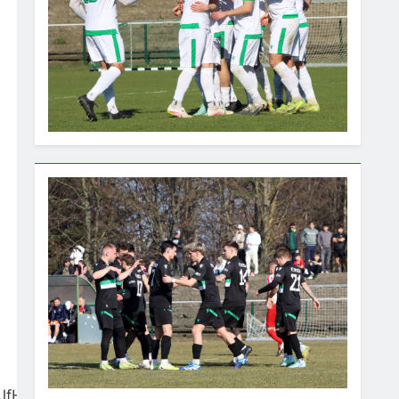
JfHbrwVZ44H7y91kim3P6A-