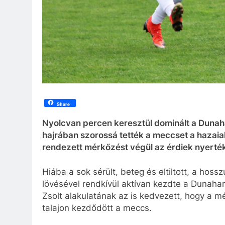
Share
Nyolcvan percen keresztül dominált a Duna
hajrában szorossá tették a meccset a hazaiak
rendezett mérkőzést végül az érdiek nyerté
Hiába a sok sérült, beteg és eltiltott, a hos
lövésével rendkívül aktívan kezdte a Dunahar
Zsolt alakulatának az is kedvezett, hogy a mé
talajon kezdődött a meccs.