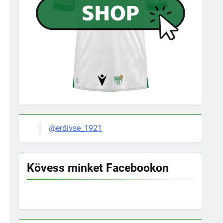
@erdivse_1921
Kövess minket Facebookon