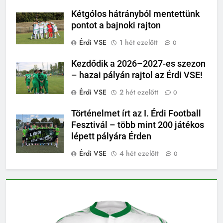
Kétgólos hátrányból mentettünk
pontot a bajnoki rajton
Érdi VSE
1 hét ezelőtt
0
Kezdődik a 2026–2027-es szezon
– hazai pályán rajtol az Érdi VSE!
Érdi VSE
2 hét ezelőtt
0
Történelmet írt az I. Érdi Football
Fesztivál – több mint 200 játékos
lépett pályára Érden
Érdi VSE
4 hét ezelőtt
0