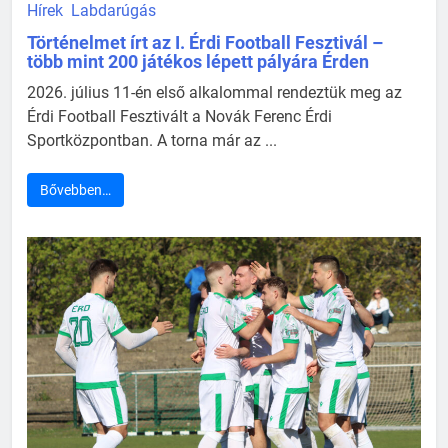
Hírek
Labdarúgás
Történelmet írt az I. Érdi Football Fesztivál –
több mint 200 játékos lépett pályára Érden
2026. július 11-én első alkalommal rendeztük meg az
Érdi Football Fesztivált a Novák Ferenc Érdi
Sportközpontban. A torna már az ...
Bővebben…