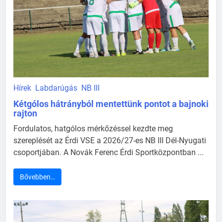
Hírek
Labdarúgás
NB III
Kétgólos hátrányból mentettünk pontot a bajnoki
rajton
Fordulatos, hatgólos mérkőzéssel kezdte meg
szereplését az Érdi VSE a 2026/27-es NB III Dél-Nyugati
csoportjában. A Novák Ferenc Érdi Sportközpontban ...
Bővebben…