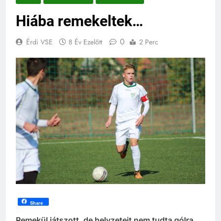
Hiába remekeltek…
0
Érdi VSE
8 Év Ezelőtt
2 Perc
Share
Remekül játszott, de helyzeteit nem tudta gólra