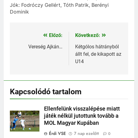
Jók: Fodróczy Gellért, Tóth Patrik, Berényi
Dominik
Előző:
Következő:
Bejegyzés
navigáció
Vereség Ajkán…
Kétgólos hátrányból
állt fel, de kikapott az
U14
Kapcsolódó tartalom
Ellenfelünk visszalépése miatt
játék nélkül jutottunk tovább a
MOL Magyar Kupában
Érdi VSE
7 nap ezelőtt
0