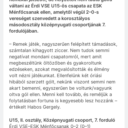
váltani az Érdi VSE U15-ös csapata az ESK
Ménfőcsanak ellen, amelytől végül 2–0-s
vereséget szenvedett a korosztályos
másodosztály középnyugati csoportjának 7.
fordulójában.
–
Remek játék, nagyszerűen felépített támadások,
számtalan kihagyott ziccer. Nem tudok semmi
negatívat mondani csapatomról, mert amit
megbeszéltünk öltözőben és gyakoroltunk
edzéseken, azokat megvalósították és élmény
volt nézni játékunkat. Ellenfelünk két óriási
hibából szerzett gólt, nekünk viszont semmi nem
akart bemenni, egyszerűen be voltunk/vagyunk
oltva gól ellen. Menni kell tovább, és reméljük a
folytatásban fortuna is kegyesebb lesz hozzánk –
értékelt Habos Gergely.
U15, II. osztály, Középnyugati csoport, 7. forduló
Érdi VSE
–ESK Ménfőcsanak 0–2 (0–1)