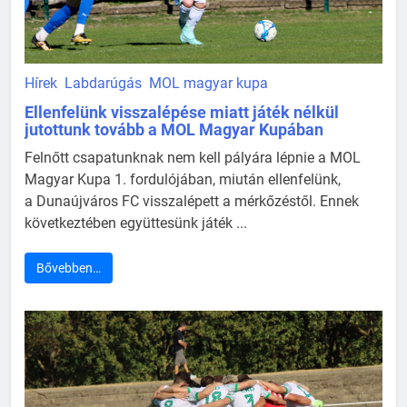
Hírek
Labdarúgás
MOL magyar kupa
Ellenfelünk visszalépése miatt játék nélkül
jutottunk tovább a MOL Magyar Kupában
Felnőtt csapatunknak nem kell pályára lépnie a MOL
Magyar Kupa 1. fordulójában, miután ellenfelünk,
a Dunaújváros FC visszalépett a mérkőzéstől. Ennek
következtében együttesünk játék ...
Bővebben…