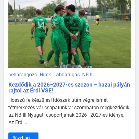
beharangozó
Hírek
Labdarúgás
NB III
Kezdődik a 2026–2027-es szezon – hazai pályán
rajtol az Érdi VSE!
Hosszú felkészülési időszak után végre ismét
tétmérkőzés vár csapatunkra: szombaton megkezdődik
az NB III Nyugati csoportjának 2026–2027-es idénye.
Az Érdi ...
Bővebben…