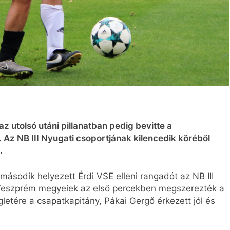
 utolsó utáni pillanatban pedig bevitte a
 Az NB III Nyugati csoportjának kilencedik köréből
.
második helyezett Érdi VSE elleni rangadót az NB III
 Veszprém megyeiek az első percekben megszerezték a
gletére a csapatkapitány, Pákai Gergő érkezett jól és