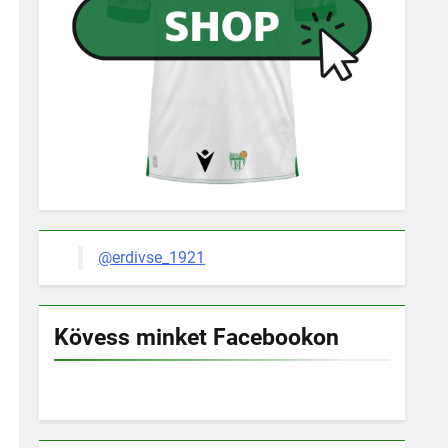
@erdivse_1921
Kövess minket Facebookon