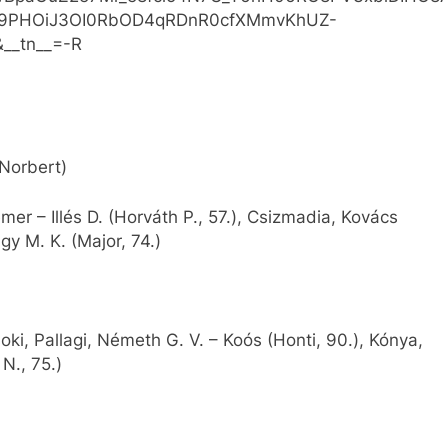
k9PHOiJ3OI0RbOD4qRDnR0cfXMmvKhUZ-
__tn__=-R
 Norbert)
mer – Illés D. (Horváth P., 57.), Csizmadia, Kovács
gy M. K. (Major, 74.)
ki, Pallagi, Németh G. V. – Koós (Honti, 90.), Kónya,
N., 75.)