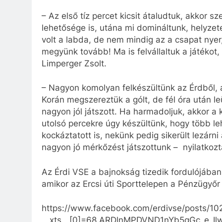
– Az első tíz percet kicsit átaludtuk, akkor 
lehetősége is, utána mi domináltunk, helyzet
volt a labda, de nem mindig az a csapat nyer,
megyünk tovább! Ma is felvállaltuk a játékot, 
Limperger Zsolt.
– Nagyon komolyan felkészültünk az Érdből, a
Korán megszereztük a gólt, de fél óra után le
nagyon jól játszott. Ha harmadoljuk, akkor a
utolsó percekre úgy készültünk, hogy több le
kockáztatott is, nekünk pedig sikerült lezárn
nagyon jó mérkőzést játszottunk – nyilatkozt
Az Érdi VSE a bajnokság tizedik fordulójában
amikor az Ercsi úti Sporttelepen a Pénzügyőr
https://www.facebook.com/erdivse/posts/
__xts__[0]=68.ARDlnMPDVND1nYb5gGc_e_I