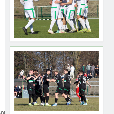
ADiJgeYyDDo-