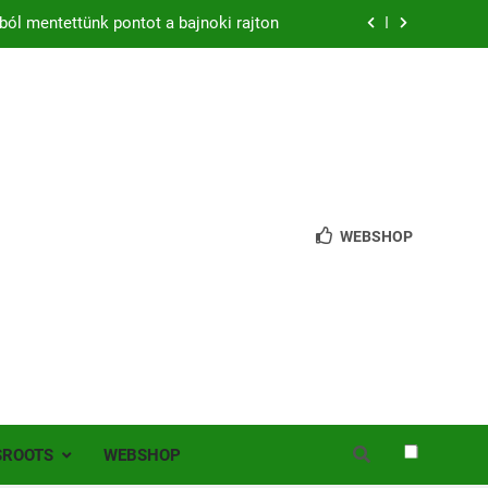
ból mentettünk pontot a bajnoki rajton
zon – hazai pályán rajtol az Érdi VSE!
bb mint 200 játékos lépett pályára Érden
 jutottunk tovább a MOL Magyar Kupában
ból mentettünk pontot a bajnoki rajton
WEBSHOP
zon – hazai pályán rajtol az Érdi VSE!
bb mint 200 játékos lépett pályára Érden
SROOTS
WEBSHOP