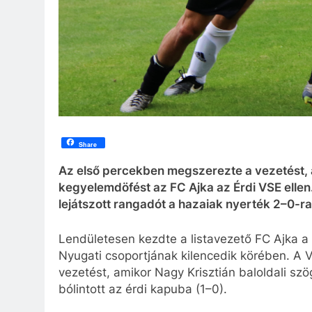
Share
Az első percekben megszerezte a vezetést, az
kegyelemdöfést az FC Ajka az Érdi VSE ellen.
lejátszott rangadót a hazaiak nyerték 2–0-ra
Lendületesen kezdte a listavezető FC Ajka a 
Nyugati csoportjának kilencedik körében. A
vezetést, amikor Nagy Krisztián baloldali szö
bólintott az érdi kapuba (1
–
0).