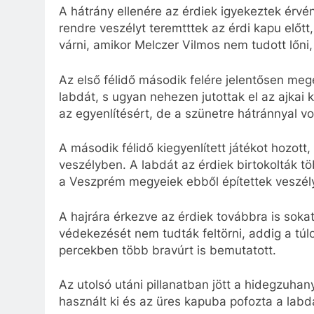
A hátrány ellenére az érdiek igyekeztek érvé
rendre veszélyt teremtttek az érdi kapu előtt
várni, amikor Melczer Vilmos nem tudott lőni,
Az első félidő második felére jelentősen meg
labdát, s ugyan nehezen jutottak el az ajkai
az egyenlítésért, de a szünetre hátránnyal vo
A második félidő kiegyenlített játékot hozott,
veszélyben. A labdát az érdiek birtokolták tö
a Veszprém megyeiek ebből építettek veszély
A hajrára érkezve az érdiek továbbra is sokat
védekezését nem tudták feltörni, addig a túl
percekben több bravúrt is bemutatott.
Az utolsó utáni pillanatban jött a hidegzuha
használt ki és az üres kapuba pofozta a labd