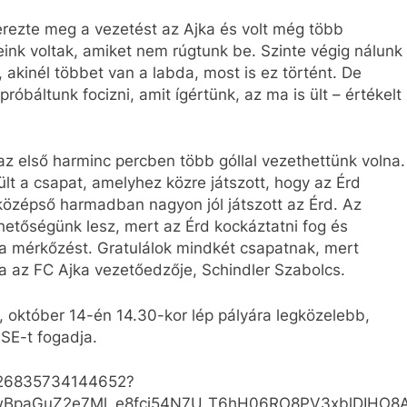
szerezte meg a vezetést az Ajka és volt még több
eink voltak, amiket nem rúgtunk be. Szinte végig nálunk
 akinél többet van a labda, most is ez történt. De
próbáltunk focizni, amit ígértünk, az ma is ült – értékelt
z első harminc percben több góllal vezethettünk volna.
ült a csapat, amelyhez közre játszott, hogy az Érd
 középső harmadban nagyon jól játszott az Érd. Az
hetőségünk lesz, mert az Érd kockáztatni fog és
i a mérkőzést. Gratulálok mindkét csapatnak, mert
a az FC Ajka vezetőedzője, Schindler Szabolcs.
, október 14-én 14.30-kor lép pályára legközelebb,
 SE-t fogadja.
1026835734144652?
lwBpaGuZ2e7Ml_e8fci54N7U_T6hH06RO8PV3xblDIHO8