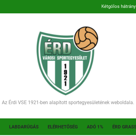
Kétgólos hátrány
Kezdődik a 2026–2027-es sze
Történelmet írt az I. Érdi Football Fesztivál – tö
Ellenfelünk visszalépése miatt játék nélkül
Kétgólos hátrány
Kezdődik a 2026–2027-es sze
Történelmet írt az I. Érdi Football Fesztivál – tö
Az Érdi VSE 1921-ben alapított sportegyesületének weboldala.
LABDARÚGÁS
ELÉRHETŐSÉG
ADÓ 1%
ÉRD GRAS