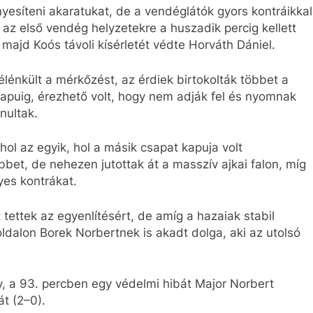
nyesíteni akaratukat, de a vendéglátók gyors kontráikkal
, az első vendég helyzetekre a huszadik percig kellett
 majd Koós távoli kísérletét védte Horváth Dániel.
élénkült a mérkőzést, az érdiek birtokolták többet a
 kapuig, érezhető volt, hogy nem adják fel és nyomnak
nultak.
 hol az egyik, hol a másik csapat kapuja volt
bbet, de nehezen jutottak át a masszív ajkai falon, míg
es kontrákat.
 tettek az egyenlítésért, de amíg a hazaiak stabil
oldalon Borek Norbertnek is akadt dolga, aki az utolsó
ny, a 93. percben egy védelmi hibát Major Norbert
át (2
–0).