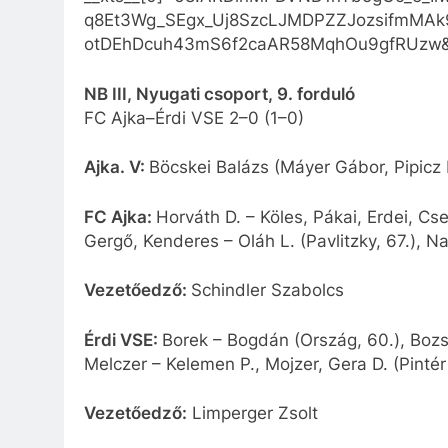
q8Et3Wg_SEgx_Uj8SzcLJMDPZZJozsifmMA
otDEhDcuh43mS6f2caAR58MqhOu9gfRUzw&
NB III, Nyugati csoport, 9. forduló
FC Ajka
–Érdi VSE 2–0 (1–0)
Ajka. V:
Böcskei Balázs (Máyer Gábor, Pipicz
FC Ajka:
Horváth D. – Köles, Pákai, Erdei, Cse
Gergő, Kenderes – Oláh L. (Pavlitzky, 67.), Na
Vezetőedző:
Schindler Szabolcs
Érdi VSE:
Borek – Bogdán (Ország, 60.), Bozso
Melczer – Kelemen P., Mojzer, Gera D. (Pintér 
Vezetőedző:
Limperger Zsolt