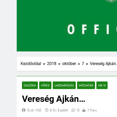
Kezdőoldal
2018
október
7
Vereség Ajkán
GALÉRIA
HÍREK
LABDARÚGÁS
MÉDIATÁR
NB III
Vereség Ajkán…
0
Érdi VSE
8 Év Ezelőtt
7 Perc