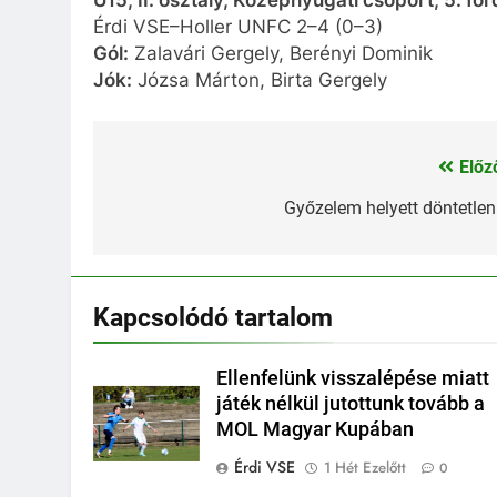
Érdi VSE–Holler UNFC 2–4 (0–3)
Gól:
Zalavári Gergely, Berényi Dominik
Jók:
Józsa Márton, Birta Gergely
Előz
Bejegyzés
navigáció
Győzelem helyett döntetle
Kapcsolódó tartalom
Ellenfelünk visszalépése miatt
játék nélkül jutottunk tovább a
MOL Magyar Kupában
Érdi VSE
1 Hét Ezelőtt
0