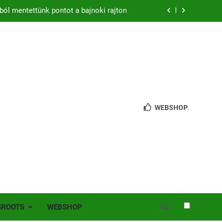
ból mentettünk pontot a bajnoki rajton
zon – hazai pályán rajtol az Érdi VSE!
bb mint 200 játékos lépett pályára Érden
 jutottunk tovább a MOL Magyar Kupában
ból mentettünk pontot a bajnoki rajton
WEBSHOP
zon – hazai pályán rajtol az Érdi VSE!
bb mint 200 játékos lépett pályára Érden
SROOTS
WEBSHOP