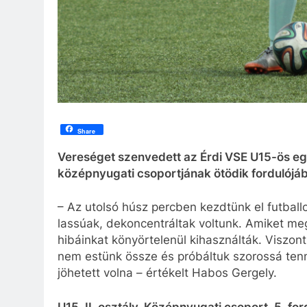
Share
Vereséget szenvedett az Érdi VSE U15-ös eg
középnyugati csoportjának ötödik fordulójába
– Az utolsó húsz percben kezdtünk el futballo
lassúak, dekoncentráltak voltunk. Amiket me
hibáinkat könyörtelenül kihasználták. Viszon
nem estünk össze és próbáltuk szorossá tenn
jöhetett volna – értékelt Habos Gergely.
U15, II. osztály, Középnyugati csoport, 5. for