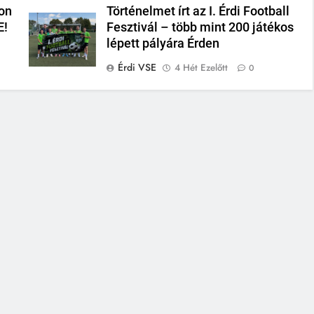
on
Történelmet írt az I. Érdi Football
E!
Fesztivál – több mint 200 játékos
lépett pályára Érden
Érdi VSE
4 Hét Ezelőtt
0