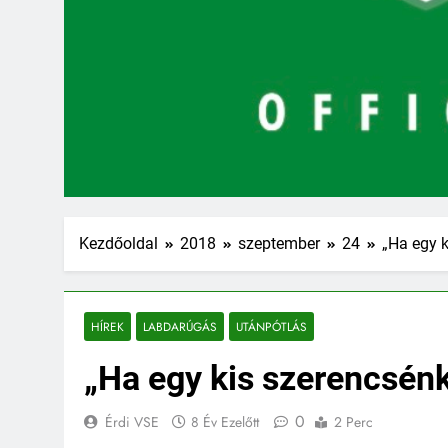
Kezdőoldal
2018
szeptember
24
„Ha egy 
HÍREK
LABDARÚGÁS
UTÁNPÓTLÁS
„Ha egy kis szerencsén
0
Érdi VSE
8 Év Ezelőtt
2 Perc