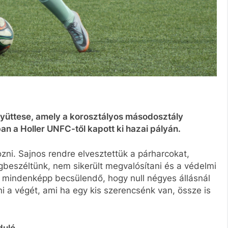
yüttese, amely a korosztályos másodosztály
n a Holler UNFC-től kapott ki hazai pályán.
zni. Sajnos rendre elvesztettük a párharcokat,
gbeszéltünk, nem sikerült megvalósítani és a védelmi
t mindenképp becsülendő, hogy null négyes állásnál
i a végét, ami ha egy kis szerencsénk van, össze is
duló