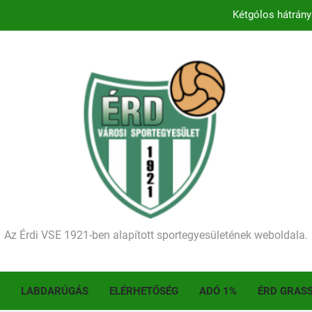
Kétgólos hátrány
Kezdődik a 2026–2027-es sze
Történelmet írt az I. Érdi Football Fesztivál – tö
Ellenfelünk visszalépése miatt játék nélkül
Kétgólos hátrány
Kezdődik a 2026–2027-es sze
Történelmet írt az I. Érdi Football Fesztivál – tö
Az Érdi VSE 1921-ben alapított sportegyesületének weboldala.
LABDARÚGÁS
ELÉRHETŐSÉG
ADÓ 1%
ÉRD GRAS