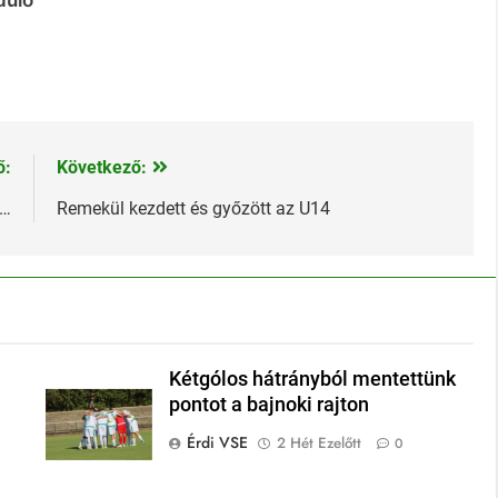
ő:
Következő:
n…
Remekül kezdett és győzött az U14
Kétgólos hátrányból mentettünk
pontot a bajnoki rajton
Érdi VSE
2 Hét Ezelőtt
0