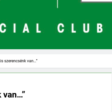
kis szerencsénk van…”
k van…”