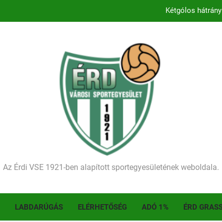
Kétgólos hátrány
Kezdődik a 2026–2027-es sze
Történelmet írt az I. Érdi Football Fesztivál – tö
Ellenfelünk visszalépése miatt játék nélkül
Kétgólos hátrány
Kezdődik a 2026–2027-es sze
Történelmet írt az I. Érdi Football Fesztivál – tö
Az Érdi VSE 1921-ben alapított sportegyesületének weboldala.
LABDARÚGÁS
ELÉRHETŐSÉG
ADÓ 1%
ÉRD GRAS