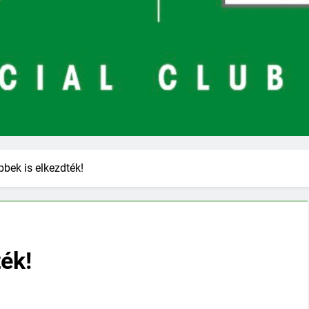
bbek is elkezdték!
ték!