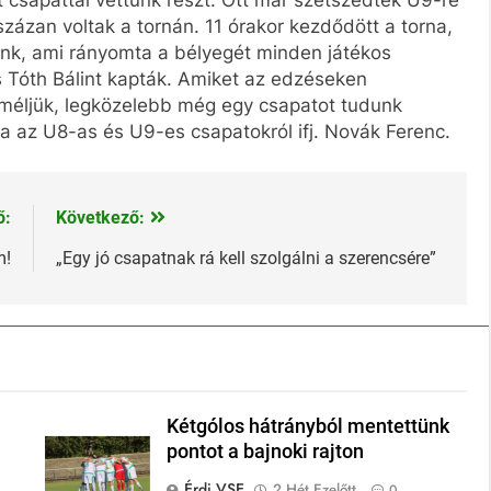
ázan voltak a tornán. 11 órakor kezdődött a torna,
nk, ami rányomta a bélyegét minden játékos
s Tóth Bálint kapták. Amiket az edzéseken
Reméljük, legközelebb még egy csapatot tudunk
 az U8-as és U9-es csapatokról ifj. Novák Ferenc.
ő:
Következő:
m!
„Egy jó csapatnak rá kell szolgálni a szerencsére”
Kétgólos hátrányból mentettünk
pontot a bajnoki rajton
Érdi VSE
2 Hét Ezelőtt
0