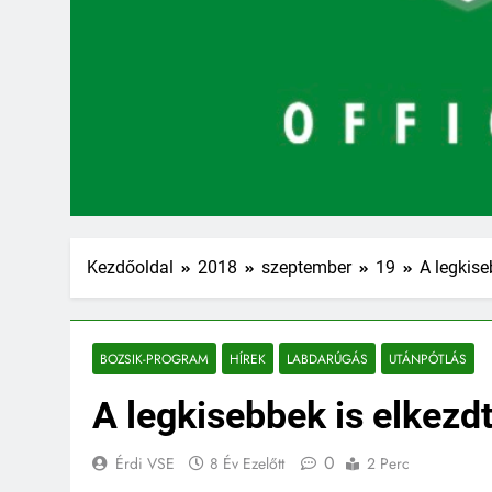
Kezdőoldal
2018
szeptember
19
A legkise
BOZSIK-PROGRAM
HÍREK
LABDARÚGÁS
UTÁNPÓTLÁS
A legkisebbek is elkezd
0
Érdi VSE
8 Év Ezelőtt
2 Perc