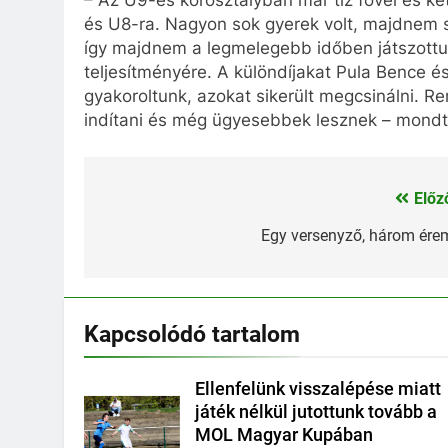
és U8-ra. Nagyon sok gyerek volt, majdnem sz
így majdnem a legmelegebb időben játszottu
teljesítményére. A különdíjakat Pula Bence é
gyakoroltunk, azokat sikerült megcsinálni. 
indítani és még ügyesebbek lesznek – mondta
Előz
Bejegyzés
navigáció
Egy versenyző, három ére
Kapcsolódó tartalom
Ellenfelünk visszalépése miatt
játék nélkül jutottunk tovább a
MOL Magyar Kupában