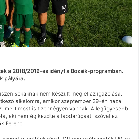
ték a 2018/2019-es idényt a Bozsik-programban.
k pályára.
hiszen sokaknak nem készült még el az igazolása.
etkező alkalomra, amikor szeptember 29-én hazai
z, mert most is tizennégyen vannak. A legügyesebb
ta, aki nemrég kezdte a labdarúgást, szóval ez
ák Ferenc.
t csapattal vettünk részt. Ott már szétszedték U9-re