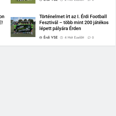
on
Történelmet írt az I. Érdi Football
E!
Fesztivál – több mint 200 játékos
lépett pályára Érden
Érdi VSE
4 Hét Ezelőtt
0