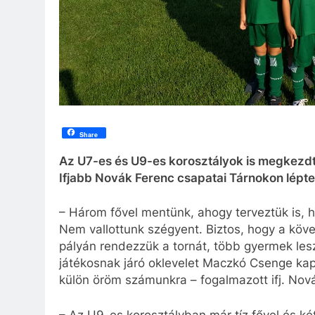
Share
Az U7-es és U9-es korosztályok is megkezd
Ifjabb Novák Ferenc csapatai Tárnokon lépte
– Három fővel mentünk, ahogy terveztük is, 
Nem vallottunk szégyent. Biztos, hogy a köv
pályán rendezzük a tornát, több gyermek les
játékosnak járó oklevelet Maczkó Csenge kap
külön öröm számunkra – fogalmazott ifj. Nov
– Az U9-es korosztályban már tíz fővel és ké