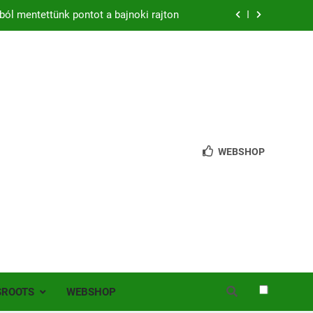
ból mentettünk pontot a bajnoki rajton
zon – hazai pályán rajtol az Érdi VSE!
bb mint 200 játékos lépett pályára Érden
 jutottunk tovább a MOL Magyar Kupában
ból mentettünk pontot a bajnoki rajton
WEBSHOP
zon – hazai pályán rajtol az Érdi VSE!
bb mint 200 játékos lépett pályára Érden
SROOTS
WEBSHOP