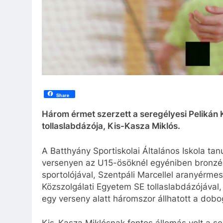
Share
Három érmet szerzett a seregélyesi Pelikán 
tollaslabdázója, Kis-Kasza Miklós.
A Batthyány Sportiskolai Általános Iskola tan
versenyen az U15-ösöknél egyéniben bronzér
sportolójával, Szentpáli Marcellel aranyérm
Közszolgálati Egyetem SE tollaslabdázójával, 
egy verseny alatt háromszor állhatott a dobo