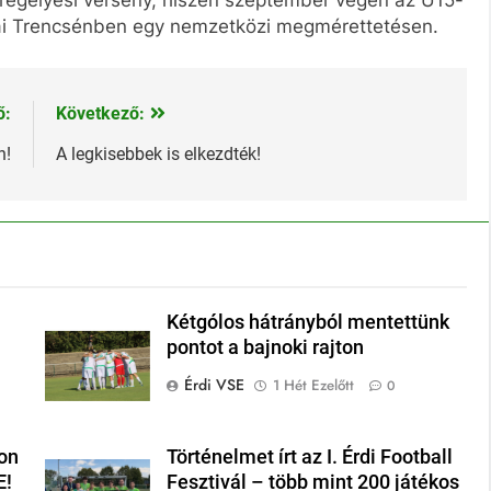
eregélyesi verseny, hiszen szeptember végén az U15-
kiai Trencsénben egy nemzetközi megmérettetésen.
ő:
Következő:
n!
A legkisebbek is elkezdték!
Kétgólos hátrányból mentettünk
pontot a bajnoki rajton
Érdi VSE
1 Hét Ezelőtt
0
on
Történelmet írt az I. Érdi Football
E!
Fesztivál – több mint 200 játékos