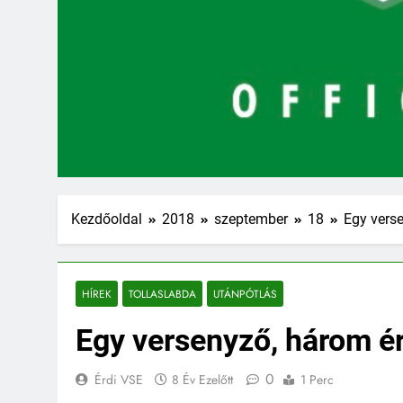
Kezdőoldal
2018
szeptember
18
Egy vers
HÍREK
TOLLASLABDA
UTÁNPÓTLÁS
Egy versenyző, három é
0
Érdi VSE
8 Év Ezelőtt
1 Perc