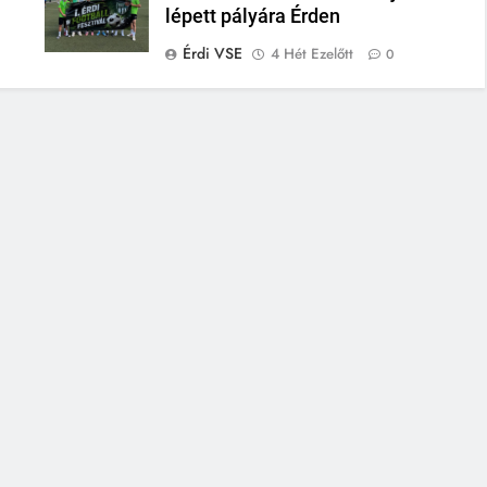
lépett pályára Érden
Érdi VSE
4 Hét Ezelőtt
0