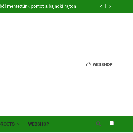
ból mentettünk pontot a bajnoki rajton
zon – hazai pályán rajtol az Érdi VSE!
bb mint 200 játékos lépett pályára Érden
 jutottunk tovább a MOL Magyar Kupában
ból mentettünk pontot a bajnoki rajton
WEBSHOP
zon – hazai pályán rajtol az Érdi VSE!
bb mint 200 játékos lépett pályára Érden
SROOTS
WEBSHOP