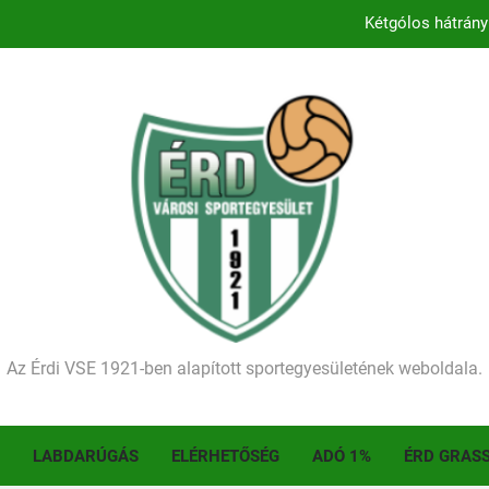
Kétgólos hátrány
Kezdődik a 2026–2027-es sze
Történelmet írt az I. Érdi Football Fesztivál – tö
Ellenfelünk visszalépése miatt játék nélkül
Kétgólos hátrány
Kezdődik a 2026–2027-es sze
Történelmet írt az I. Érdi Football Fesztivál – tö
Az Érdi VSE 1921-ben alapított sportegyesületének weboldala.
LABDARÚGÁS
ELÉRHETŐSÉG
ADÓ 1%
ÉRD GRAS