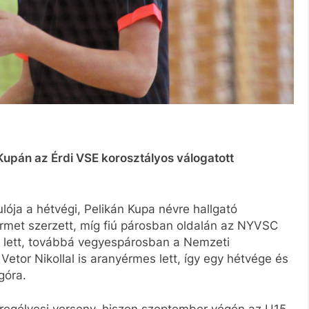
Kupán az Érdi VSE korosztályos válogatott
ulója a hétvégi, Pelikán Kupa névre hallgató
met szerzett, míg fiú párosban oldalán az NYVSC
es lett, továbbá vegyespárosban a Nemzeti
Vetor Nikollal is aranyérmes lett, így egy hétvége és
góra.