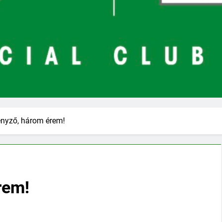
enyző, három érem!
rem!