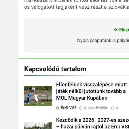
Kis-Kasza Miklósnak fontos állomás volt a s
ös válogatott tagjaként vesz részt a szlová
Előz
Bejegyzés
navigáció
Nyolc csapatunk is pályá
Kapcsolódó tartalom
Ellenfelünk visszalépése miatt
játék nélkül jutottunk tovább a
MOL Magyar Kupában
Érdi VSE
6 Nap Ezelőtt
0
Kezdődik a 2026–2027-es szez
– hazai pályán rajtol az Érdi VS