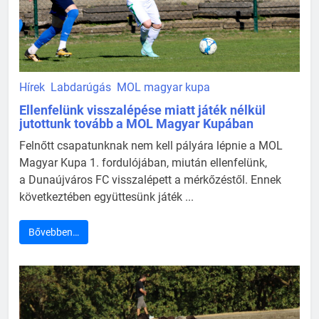
Hírek
Labdarúgás
MOL magyar kupa
Ellenfelünk visszalépése miatt játék nélkül
jutottunk tovább a MOL Magyar Kupában
Felnőtt csapatunknak nem kell pályára lépnie a MOL
Magyar Kupa 1. fordulójában, miután ellenfelünk,
a Dunaújváros FC visszalépett a mérkőzéstől. Ennek
következtében együttesünk játék ...
Bővebben…