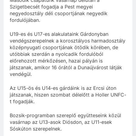
Szigetbecsét fogadja a Pest megyei
negyedosztály déli csoportjának negyedik
fordulójában.
U19-es és U17-es alakulataink Gárdonyban
vendégszerepelnek a korosztályos harmadosztály
középnyugati csoportjának ötödik körében, de
utóbbiak szerdán a nyolcadik fordulóból
előrehozott mérkőzésen, hazai pályán is
játszanak, amikor 16 órától a Dunaújvárost látják
vendégül.
Az U15-ös és U14-es gárdáink is az Ercsi úton
játszanak, hiszen szombat délelőtt a Holler UNFC-
t fogadják.
Bozsik-programban szereplő együtteseink közül
vasárnap az U13-asok Diósdon, az U11-esek
Sóskúton szerepelnek.