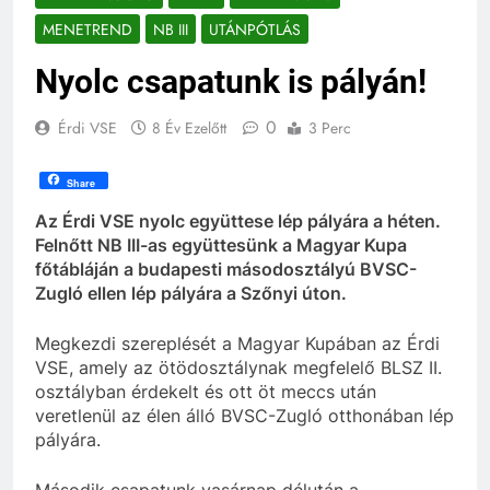
MENETREND
NB III
UTÁNPÓTLÁS
Nyolc csapatunk is pályán!
0
Érdi VSE
8 Év Ezelőtt
3 Perc
Share
Az Érdi VSE nyolc együttese lép pályára a héten.
Felnőtt NB III-as együttesünk a Magyar Kupa
főtábláján a budapesti másodosztályú BVSC-
Zugló ellen lép pályára a Szőnyi úton.
Megkezdi szereplését a Magyar Kupában az Érdi
VSE, amely az ötödosztálynak megfelelő BLSZ II.
osztályban érdekelt és ott öt meccs után
veretlenül az élen álló BVSC-Zugló otthonában lép
pályára.
Második csapatunk vasárnap délután a