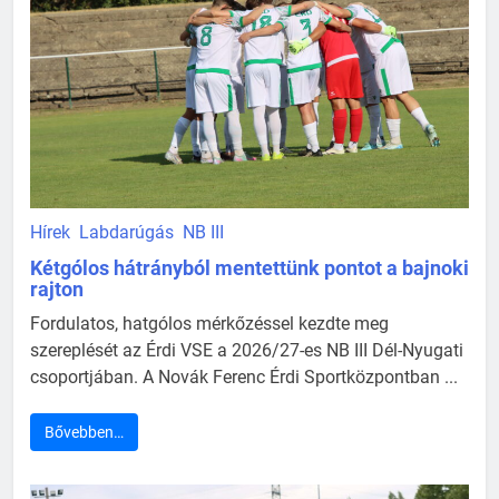
Hírek
Labdarúgás
NB III
Kétgólos hátrányból mentettünk pontot a bajnoki
rajton
Fordulatos, hatgólos mérkőzéssel kezdte meg
szereplését az Érdi VSE a 2026/27-es NB III Dél-Nyugati
csoportjában. A Novák Ferenc Érdi Sportközpontban ...
Bővebben…