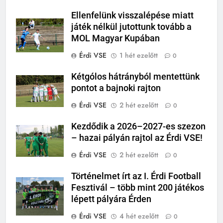
Ellenfelünk visszalépése miatt
játék nélkül jutottunk tovább a
MOL Magyar Kupában
Érdi VSE
1 hét ezelőtt
0
Kétgólos hátrányból mentettünk
pontot a bajnoki rajton
Érdi VSE
2 hét ezelőtt
0
Kezdődik a 2026–2027-es szezon
– hazai pályán rajtol az Érdi VSE!
Érdi VSE
2 hét ezelőtt
0
Történelmet írt az I. Érdi Football
Fesztivál – több mint 200 játékos
lépett pályára Érden
Érdi VSE
4 hét ezelőtt
0