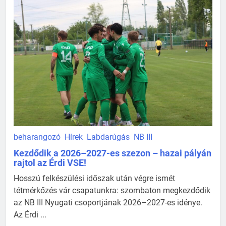
beharangozó
Hírek
Labdarúgás
NB III
Kezdődik a 2026–2027-es szezon – hazai pályán
rajtol az Érdi VSE!
Hosszú felkészülési időszak után végre ismét
tétmérkőzés vár csapatunkra: szombaton megkezdődik
az NB III Nyugati csoportjának 2026–2027-es idénye.
Az Érdi ...