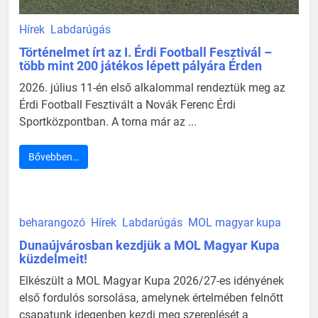
Hírek
Labdarúgás
Történelmet írt az I. Érdi Football Fesztivál –
több mint 200 játékos lépett pályára Érden
2026. július 11-én első alkalommal rendeztük meg az
Érdi Football Fesztivált a Novák Ferenc Érdi
Sportközpontban. A torna már az ...
Bővebben…
beharangozó
Hírek
Labdarúgás
MOL magyar kupa
Dunaújvárosban kezdjük a MOL Magyar Kupa
küzdelmeit!
Elkészült a MOL Magyar Kupa 2026/27-es idényének
első fordulós sorsolása, amelynek értelmében felnőtt
csapatunk idegenben kezdi meg szereplését a