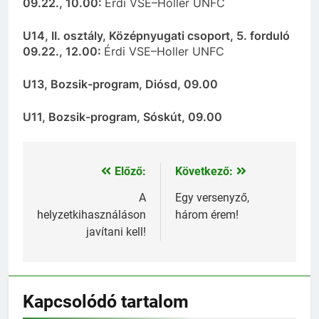
09.22., 10.00:
Érdi VSE–Holler UNFC
U14, II. osztály, Középnyugati csoport, 5. forduló
09.22., 12.00:
Érdi VSE–Holler UNFC
U13, Bozsik-program, Diósd, 09.00
U11, Bozsik-program, Sóskút, 09.00
Előző:
Következő:
Bejegyzés
navigáció
A
Egy versenyző,
helyzetkihasználáson
három érem!
javítani kell!
Kapcsolódó tartalom