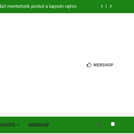
zon – hazai pályán rajtol az Érdi VSE!
bb mint 200 játékos lépett pályára Érden
 jutottunk tovább a MOL Magyar Kupában
ból mentettünk pontot a bajnoki rajton
zon – hazai pályán rajtol az Érdi VSE!
WEBSHOP
bb mint 200 játékos lépett pályára Érden
SROOTS
WEBSHOP