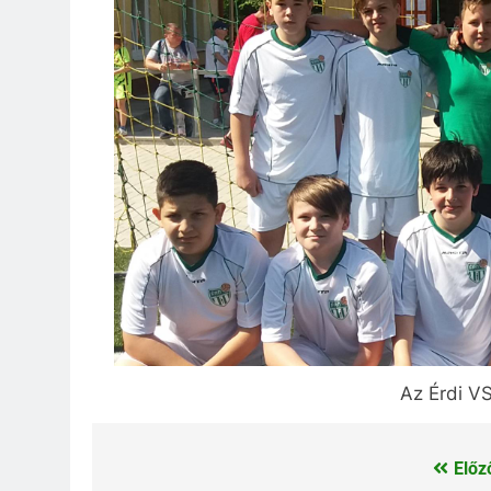
Az Érdi V
Előz
Bejegyzés