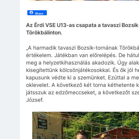
Share
Az Érdi VSE U13-as csapata a tavaszi Bozsik
Törökbálinton.
„A harmadik tavaszi Bozsik-tornának Törökbál
értékelem. Játékban van előrelépés. De hátul
meg a helyzetkihasználás akadozik. Úgy alak
kisegítettünk kölcsönjátékosokkal. És ők jól h
kapusunk védte ki a szemünket. Ezúttal a meg
oklevelet. A következő két torna kéthetente 
játsszuk az edzőmeccseket, a következőt sze
József.