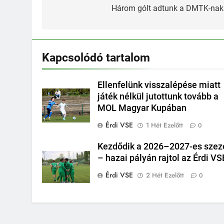
navigáció
Három gólt adtunk a DMTK-na
Kapcsolódó tartalom
Ellenfelünk visszalépése miatt
játék nélkül jutottunk tovább a
MOL Magyar Kupában
Érdi VSE
1 Hét Ezelőtt
0
Kezdődik a 2026–2027-es szez
– hazai pályán rajtol az Érdi VS
Érdi VSE
2 Hét Ezelőtt
0