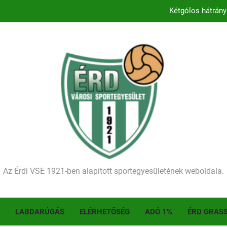
Kezdődik a 2026–2027-es sze
Történelmet írt az I. Érdi Football Fesztivál – tö
Ellenfelünk visszalépése miatt játék nélkül
Kétgólos hátrány
Kezdődik a 2026–2027-es sze
Történelmet írt az I. Érdi Football Fesztivál – tö
Az Érdi VSE 1921-ben alapított sportegyesületének weboldala.
LABDARÚGÁS
ELÉRHETŐSÉG
ADÓ 1%
ÉRD GRAS