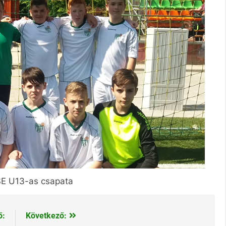
SE U13-as csapata
ő:
Következő: