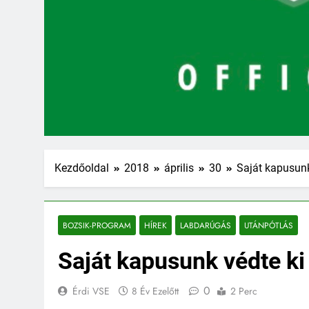
Kezdőoldal
2018
április
30
Saját kapusun
BOZSIK-PROGRAM
HÍREK
LABDARÚGÁS
UTÁNPÓTLÁS
Saját kapusunk védte k
0
Érdi VSE
8 Év Ezelőtt
2 Perc