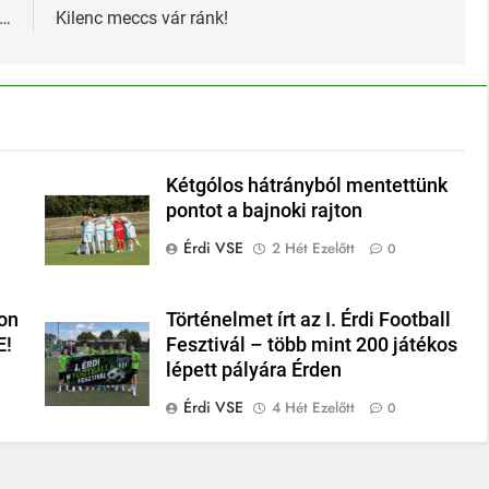
k…
Kilenc meccs vár ránk!
Kétgólos hátrányból mentettünk
pontot a bajnoki rajton
Érdi VSE
2 Hét Ezelőtt
0
on
Történelmet írt az I. Érdi Football
E!
Fesztivál – több mint 200 játékos
lépett pályára Érden
Érdi VSE
4 Hét Ezelőtt
0