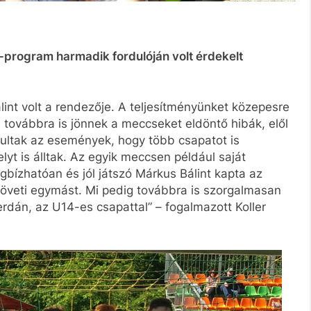
-program harmadik fordulóján volt érdekelt
int volt a rendezője. A teljesítményünket közepesre
 továbbra is jönnek a meccseket eldöntő hibák, elől
ultak az események, hogy több csapatot is
elyt is álltak. Az egyik meccsen például saját
bízhatóan és jól játszó Márkus Bálint kapta az
követi egymást. Mi pedig továbbra is szorgalmasan
rdán, az U14-es csapattal” – fogalmazott Koller