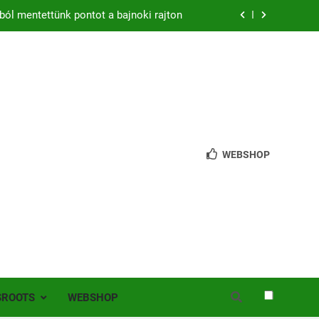
ból mentettünk pontot a bajnoki rajton
zon – hazai pályán rajtol az Érdi VSE!
bb mint 200 játékos lépett pályára Érden
 jutottunk tovább a MOL Magyar Kupában
ból mentettünk pontot a bajnoki rajton
WEBSHOP
zon – hazai pályán rajtol az Érdi VSE!
bb mint 200 játékos lépett pályára Érden
SROOTS
WEBSHOP