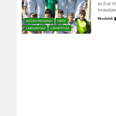
Az Érdi V
fordulóján
Részletek
BOZSIK-PROGRAM
HÍREK
LABDARÚGÁS
UTÁNPÓTLÁS