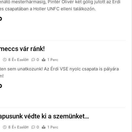
nátó mesterhármasig, Pintér Olivér két gólig jutott az Érdi
s csapatában a Holler UNFC elleni találkozón.
meccs vár ránk!
E
8 Év Ezelőtt
0
1 Perc
ten sem unatkozunk! Az Érdi VSE nyolc csapata is pályára
n!
kapusunk védte ki a szemünket…
E
8 Év Ezelőtt
0
1 Perc