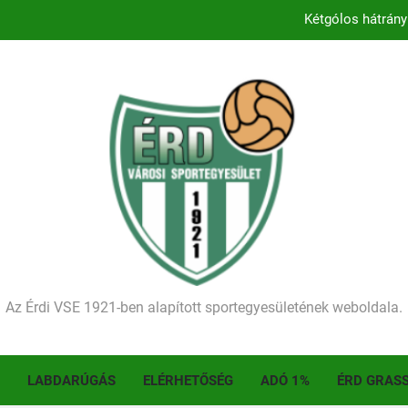
Kétgólos hátrány
Kezdődik a 2026–2027-es sze
Történelmet írt az I. Érdi Football Fesztivál – tö
Ellenfelünk visszalépése miatt játék nélkül
Kétgólos hátrány
Kezdődik a 2026–2027-es sze
Történelmet írt az I. Érdi Football Fesztivál – tö
Az Érdi VSE 1921-ben alapított sportegyesületének weboldala.
LABDARÚGÁS
ELÉRHETŐSÉG
ADÓ 1%
ÉRD GRAS