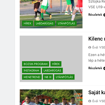
Sztojka Re
VSE U19-e
Részletek
HÍREK
LABDARÚGÁS
UTÁNPÓTLÁS
Kilenc 
Érdi VS
Ezen a hé
lép a héte
BOZSIK-PROGRAM
HÍREK
Részletek
INSTAGRAM
LABDARÚGÁS
MENETREND
NB III
UTÁNPÓTLÁS
Saját 
Érdi VS