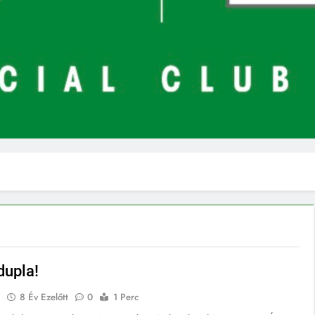
 dupla!
E
8 Év Ezelőtt
0
1 Perc