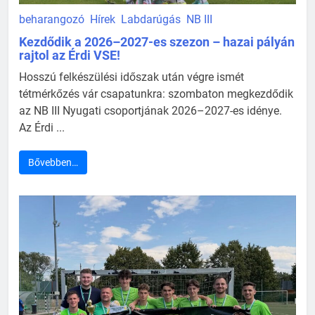
beharangozó
Hírek
Labdarúgás
NB III
Kezdődik a 2026–2027-es szezon – hazai pályán
rajtol az Érdi VSE!
Hosszú felkészülési időszak után végre ismét
tétmérkőzés vár csapatunkra: szombaton megkezdődik
az NB III Nyugati csoportjának 2026–2027-es idénye.
Az Érdi ...
Bővebben…