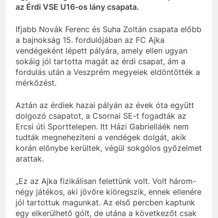
az Érdi VSE U16-os lány csapata.
Ifjabb Novák Ferenc és Suha Zoltán csapata előbb
a bajnokság 15. fordulójában az FC Ajka
vendégeként lépett pályára, amely ellen ugyan
sokáig jól tartotta magát az érdi csapat, ám a
fordulás után a Veszprém megyeiek eldöntötték a
mérkőzést.
Aztán az érdiek hazai pályán az évek óta együtt
dolgozó csapatot, a Csornai SE-t fogadták az
Ercsi úti Sporttelepen. Itt Házi Gabrielláék nem
tudták megnehezíteni a vendégek dolgát, akik
korán előnybe kerültek, végül sokgólos győzelmet
arattak.
„Ez az Ajka fizikálisan felettünk volt. Volt három-
négy játékos, aki jövőre kiöregszik, ennek ellenére
jól tartottuk magunkat. Az első percben kaptunk
egy elkerülhető gólt, de utána a következőt csak