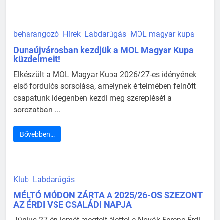
beharangozó
Hírek
Labdarúgás
MOL magyar kupa
Dunaújvárosban kezdjük a MOL Magyar Kupa
küzdelmeit!
Elkészült a MOL Magyar Kupa 2026/27-es idényének
első fordulós sorsolása, amelynek értelmében felnőtt
csapatunk idegenben kezdi meg szereplését a
sorozatban ...
Bővebben…
Klub
Labdarúgás
MÉLTÓ MÓDON ZÁRTA A 2025/26-OS SZEZONT
AZ ÉRDI VSE CSALÁDI NAPJA
Június 27-én ismét megtelt élettel a Novák Ferenc Érdi