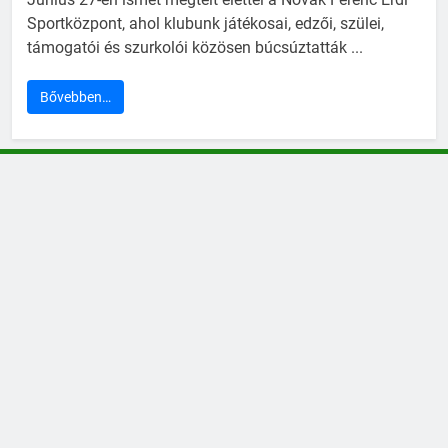
Sportközpont, ahol klubunk játékosai, edzői, szülei,
támogatói és szurkolói közösen búcsúztatták ...
Bővebben…