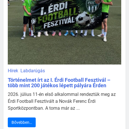
Hírek
Labdarúgás
Történelmet írt az I. Érdi Football Fesztivál –
több mint 200 játékos lépett pályára Érden
2026. július 11-én első alkalommal rendeztük meg az
Érdi Football Fesztivált a Novák Ferenc Érdi
Sportközpontban. A torna már az ...
Bővebben…