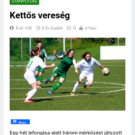
UTÁNPÓTLÁS
Kettős vereség
0
Érdi VSE
8 Év Ezelőtt
4 Perc
Share
Egy hét leforgása alatt három mérkőzést játszott