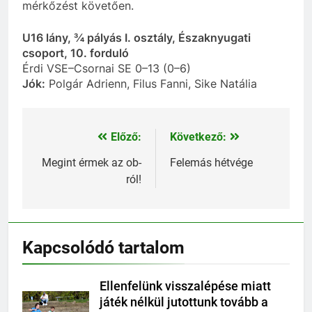
mérkőzést követően.
U16 lány, ¾ pályás I. osztály, Északnyugati
csoport, 10. forduló
Érdi VSE–Csornai SE 0–13 (0–6)
Jók:
Polgár Adrienn, Filus Fanni, Sike Natália
Előző:
Következő:
Bejegyzés
navigáció
Megint érmek az ob-
Felemás hétvége
ról!
Kapcsolódó tartalom
Ellenfelünk visszalépése miatt
játék nélkül jutottunk tovább a