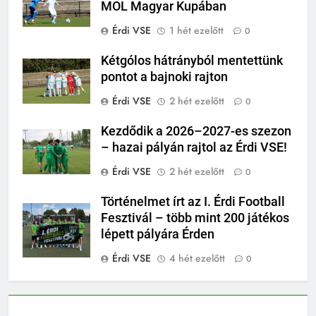
MOL Magyar Kupában
Érdi VSE
1 hét ezelőtt
0
Kétgólos hátrányból mentettünk
pontot a bajnoki rajton
Érdi VSE
2 hét ezelőtt
0
Kezdődik a 2026–2027-es szezon
– hazai pályán rajtol az Érdi VSE!
Érdi VSE
2 hét ezelőtt
0
Történelmet írt az I. Érdi Football
Fesztivál – több mint 200 játékos
lépett pályára Érden
Érdi VSE
4 hét ezelőtt
0