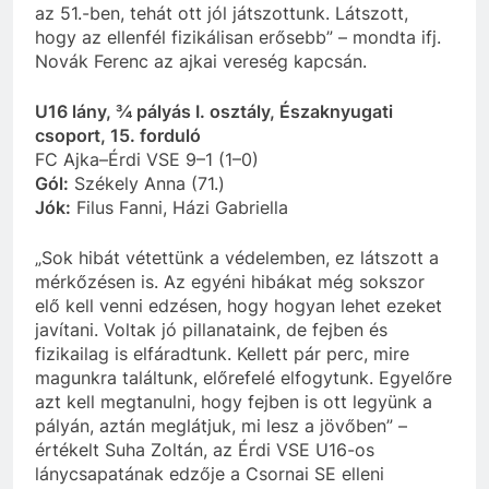
az 51.-ben, tehát ott jól játszottunk. Látszott,
hogy az ellenfél fizikálisan erősebb” – mondta ifj.
Novák Ferenc az ajkai vereség kapcsán.
U16 lány, ¾ pályás I. osztály, Északnyugati
csoport, 15. forduló
FC Ajka–Érdi VSE 9–1 (1–0)
Gól:
Székely Anna (71.)
Jók:
Filus Fanni, Házi Gabriella
„Sok hibát vétettünk a védelemben, ez látszott a
mérkőzésen is. Az egyéni hibákat még sokszor
elő kell venni edzésen, hogy hogyan lehet ezeket
javítani. Voltak jó pillanataink, de fejben és
fizikailag is elfáradtunk. Kellett pár perc, mire
magunkra találtunk, előrefelé elfogytunk. Egyelőre
azt kell megtanulni, hogy fejben is ott legyünk a
pályán, aztán meglátjuk, mi lesz a jövőben” –
értékelt Suha Zoltán, az Érdi VSE U16-os
lánycsapatának edzője a Csornai SE elleni