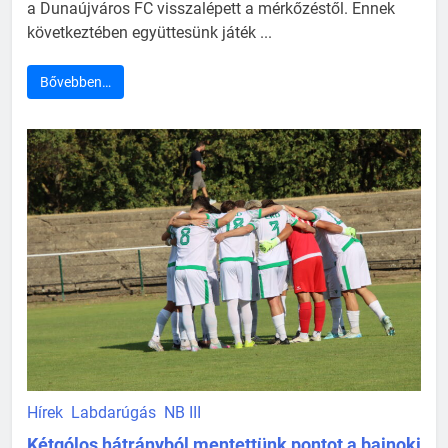
a Dunaújváros FC visszalépett a mérkőzéstől. Ennek
következtében együttesünk játék ...
Bővebben…
Hírek
Labdarúgás
NB III
Kétgólos hátrányból mentettünk pontot a bajnoki