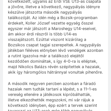
következett, ugyanis az Érdi VSE U13-as csapata
a jövőre, illetve a következő, nagypályás idényre
készülve játszotta második nagypályás
találkozóját. Az idén még a Bozsik-programban
érdekelt, Koller József vezette egység ősszel
egyszer már játszott a Maroshegy U14-eseivel,
ám akkor érdi részről is több U14-es
visszajátszott. Ezúttal viszont kizárólag a
Bozsikos csapat tagjai szerepeltek. A nagypályás
játékban féléves előnyben lévő vendégek azonban
a rutint igazolva már a találkozó elejétől
kezdődően domináltak, s így 4–0-ra is elléptek,
majd Nikolics Balázs révén szépítettek a hazaiak,
akik így háromgólos hátránnyal vonultak pihenőre.
A második negyven percben azonban a fáradó
hazaiak nem tudták tartani a lépést, s a 11–1-es
vereség ellenére a játékosok kipróbálhatták,
illetve elkezdhették megszokni, mi vár rájuk a
következő idényben, épp ezért a tervek szerint
tavasszal az U13-asok még több nagypályás