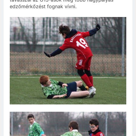
edzőmérkőzést fognak vívni.