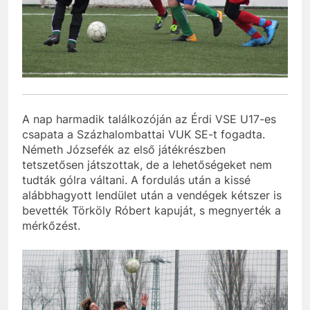
A nap harmadik találkozóján az Érdi VSE U17-es
csapata a Százhalombattai VUK SE-t fogadta.
Németh Józsefék az első játékrészben
tetszetősen játszottak, de a lehetőségeket nem
tudták gólra váltani. A fordulás után a kissé
alábbhagyott lendület után a vendégek kétszer is
bevették Törköly Róbert kapuját, s megnyerték a
mérkőzést.