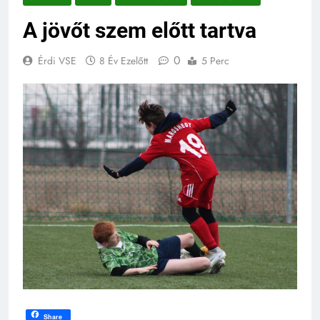
A jövőt szem előtt tartva
0
Érdi VSE
8 Év Ezelőtt
5 Perc
Share