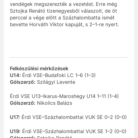
vendégek megszerezték a vezetést. Erre még
Sztojka Renátó tizenegyesből válaszolt, de öt
perccel a vége előtt a Százhalombatta ismét
bevette Horváth Viktor kapuját, s 2–1-re nyert.
Felkészülési mérkőzések
U14:
Érdi VSE–Budafoki LC 1–6 (1–3)
Gólszerző:
Szilágyi Levente
Érdi VSE U13–Ikarus-Maroshegy U14 1–11 (1–4)
Gólszerző:
Nikolics Balázs
U17:
Érdi VSE–Százhalombattai VUK SE 0–2 (0–0)
U19:
Érdi VSE–Százhalombattai VUK SE 1–2 (0–0)
Gólszerző:
Sztojka Renátó