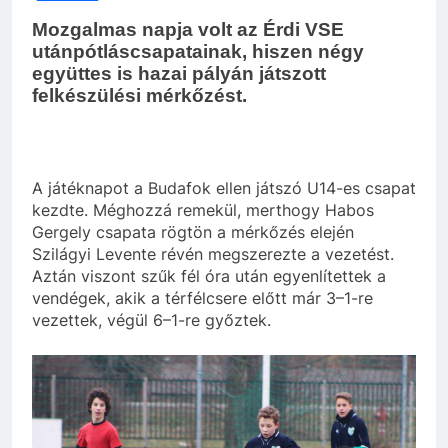
Mozgalmas napja volt az Érdi VSE
utánpótláscsapatainak, hiszen négy
együttes is hazai pályán játszott
felkészülési mérkőzést.
A játéknapot a Budafok ellen játszó U14-es csapat
kezdte. Méghozzá remekül, merthogy Habos
Gergely csapata rögtön a mérkőzés elején
Szilágyi Levente révén megszerezte a vezetést.
Aztán viszont szűk fél óra után egyenlítettek a
vendégek, akik a térfélcsere előtt már 3–1-re
vezettek, végül 6–1-re győztek.