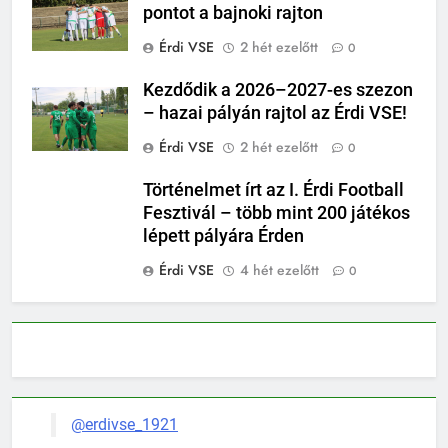
pontot a bajnoki rajton
Érdi VSE
2 hét ezelőtt
0
Kezdődik a 2026–2027-es szezon
– hazai pályán rajtol az Érdi VSE!
Érdi VSE
2 hét ezelőtt
0
Történelmet írt az I. Érdi Football
Fesztivál – több mint 200 játékos
lépett pályára Érden
Érdi VSE
4 hét ezelőtt
0
@erdivse_1921