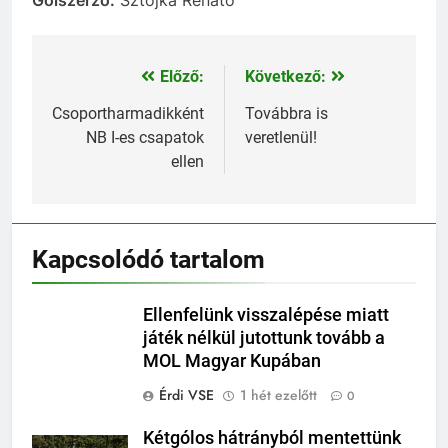
Előző:
Következő:
Bejegyzés
navigáció
Csoportharmadikként
Továbbra is
NB I-es csapatok
veretlenül!
ellen
Kapcsolódó tartalom
Ellenfelünk visszalépése miatt
játék nélkül jutottunk tovább a
MOL Magyar Kupában
Érdi VSE
1 hét ezelőtt
0
Kétgólos hátrányból mentettünk