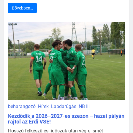
Bővebben…
beharangozó
Hírek
Labdarúgás
NB III
Kezdődik a 2026–2027-es szezon – hazai pályán
rajtol az Érdi VSE!
Hosszú felkészülési időszak után végre ismét