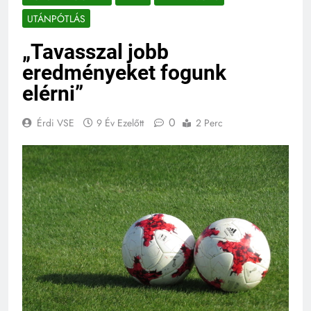
UTÁNPÓTLÁS
„Tavasszal jobb
eredményeket fogunk
elérni”
0
Érdi VSE
9 Év Ezelőtt
2 Perc