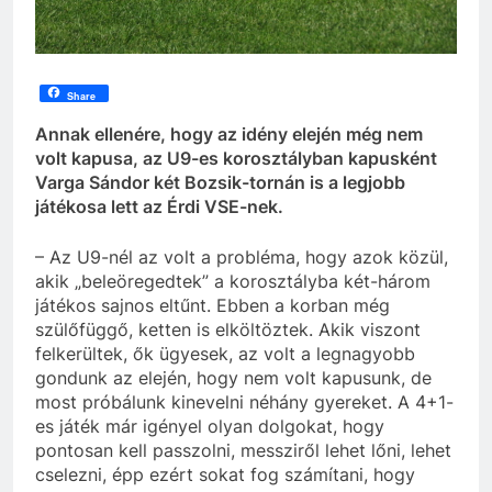
Share
Annak ellenére, hogy az idény elején még nem
volt kapusa, az U9-es korosztályban kapusként
Varga Sándor két Bozsik-tornán is a legjobb
játékosa lett az Érdi VSE-nek.
– Az U9-nél az volt a probléma, hogy azok közül,
akik „beleöregedtek” a korosztályba két-három
játékos sajnos eltűnt. Ebben a korban még
szülőfüggő, ketten is elköltöztek. Akik viszont
felkerültek, ők ügyesek, az volt a legnagyobb
gondunk az elején, hogy nem volt kapusunk, de
most próbálunk kinevelni néhány gyereket. A 4+1-
es játék már igényel olyan dolgokat, hogy
pontosan kell passzolni, messziről lehet lőni, lehet
cselezni, épp ezért sokat fog számítani, hogy