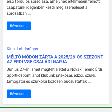
első fordulós sorsolása, amelynek értelmében felnőtt
csapatunk idegenben kezdi meg szereplését a
sorozatban ...
Bővebben…
Klub
Labdarúgás
MÉLTÓ MÓDON ZÁRTA A 2025/26-OS SZEZONT
AZ ÉRDI VSE CSALÁDI NAPJA
Június 27-én ismét megtelt élettel a Novák Ferenc Érdi
Sportközpont, ahol klubunk játékosai, edzői, szülei,
támogatói és szurkolói közösen búcsúztatták ...
Bővebben…