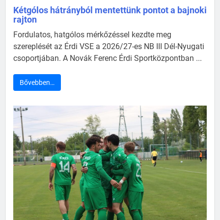
Kétgólos hátrányból mentettünk pontot a bajnoki
rajton
Fordulatos, hatgólos mérkőzéssel kezdte meg
szereplését az Érdi VSE a 2026/27-es NB III Dél-Nyugati
csoportjában. A Novák Ferenc Érdi Sportközpontban ...
Bővebben…