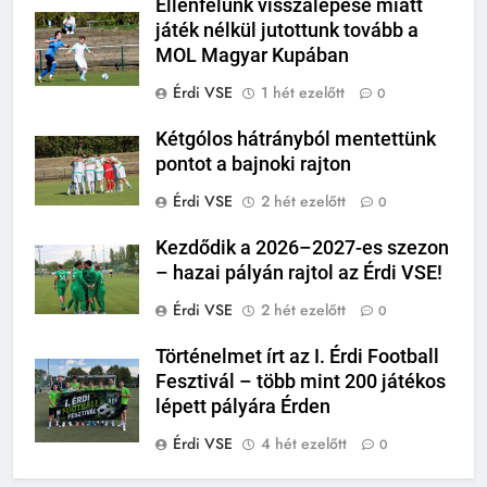
Ellenfelünk visszalépése miatt
játék nélkül jutottunk tovább a
MOL Magyar Kupában
Érdi VSE
1 hét ezelőtt
0
Kétgólos hátrányból mentettünk
pontot a bajnoki rajton
Érdi VSE
2 hét ezelőtt
0
Kezdődik a 2026–2027-es szezon
– hazai pályán rajtol az Érdi VSE!
Érdi VSE
2 hét ezelőtt
0
Történelmet írt az I. Érdi Football
Fesztivál – több mint 200 játékos
lépett pályára Érden
Érdi VSE
4 hét ezelőtt
0