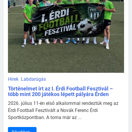
Hírek
Labdarúgás
Történelmet írt az I. Érdi Football Fesztivál –
több mint 200 játékos lépett pályára Érden
2026. július 11-én első alkalommal rendeztük meg az
Érdi Football Fesztivált a Novák Ferenc Érdi
Sportközpontban. A torna már az ...