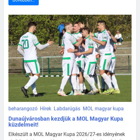
Bővebben…
beharangozó
Hírek
Labdarúgás
MOL magyar kupa
Dunaújvárosban kezdjük a MOL Magyar Kupa
küzdelmeit!
Elkészült a MOL Magyar Kupa 2026/27-es idényének