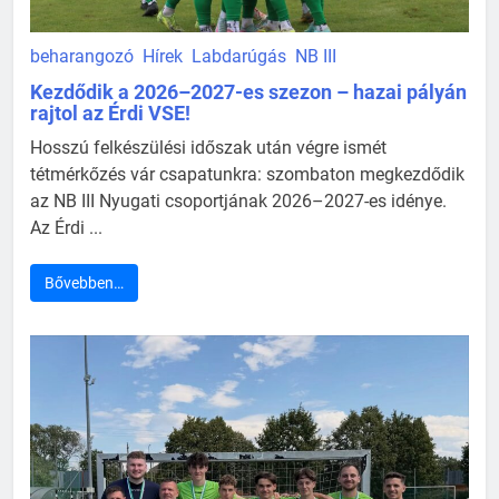
beharangozó
Hírek
Labdarúgás
NB III
Kezdődik a 2026–2027-es szezon – hazai pályán
rajtol az Érdi VSE!
Hosszú felkészülési időszak után végre ismét
tétmérkőzés vár csapatunkra: szombaton megkezdődik
az NB III Nyugati csoportjának 2026–2027-es idénye.
Az Érdi ...
Bővebben…