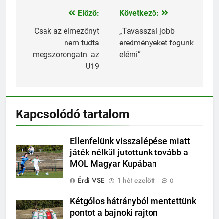
Előző:
Következő:
Bejegyzés
navigáció
Csak az élmezőnyt
„Tavasszal jobb
nem tudta
eredményeket fogunk
megszorongatni az
elérni”
U19
Kapcsolódó tartalom
Ellenfelünk visszalépése miatt
játék nélkül jutottunk tovább a
MOL Magyar Kupában
Érdi VSE
1 hét ezelőtt
0
Kétgólos hátrányból mentettünk
pontot a bajnoki rajton