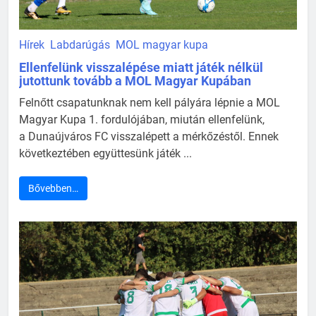
Hírek
Labdarúgás
MOL magyar kupa
Ellenfelünk visszalépése miatt játék nélkül
jutottunk tovább a MOL Magyar Kupában
Felnőtt csapatunknak nem kell pályára lépnie a MOL
Magyar Kupa 1. fordulójában, miután ellenfelünk,
a Dunaújváros FC visszalépett a mérkőzéstől. Ennek
következtében együttesünk játék ...
Bővebben…