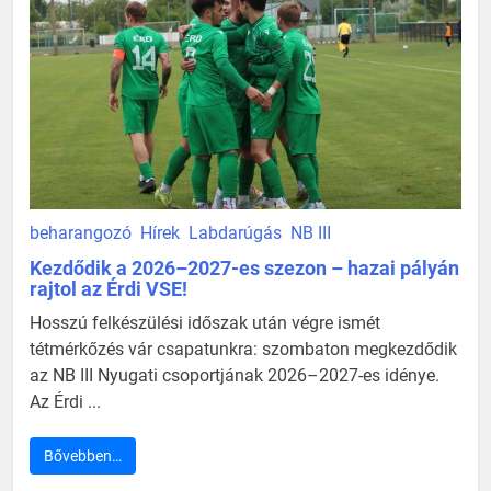
beharangozó
Hírek
Labdarúgás
NB III
Kezdődik a 2026–2027-es szezon – hazai pályán
rajtol az Érdi VSE!
Hosszú felkészülési időszak után végre ismét
tétmérkőzés vár csapatunkra: szombaton megkezdődik
az NB III Nyugati csoportjának 2026–2027-es idénye.
Az Érdi ...
Bővebben…