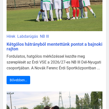
Hírek
Labdarúgás
NB III
Kétgólos hátrányból mentettünk pontot a bajnoki
rajton
Fordulatos, hatgólos mérkőzéssel kezdte meg
szereplését az Érdi VSE a 2026/27-es NB III Dél-Nyugati
csoportjában. A Novák Ferenc Érdi Sportközpontban ...
Bővebben…