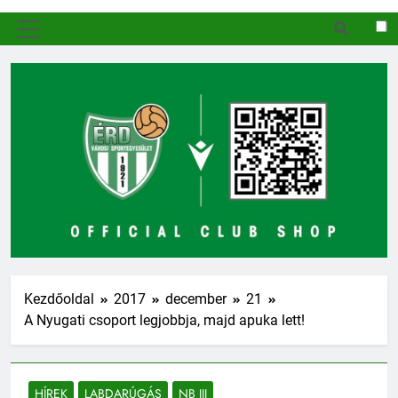
MENÜ
Kezdőoldal
2017
december
21
A Nyugati csoport legjobbja, majd apuka lett!
HÍREK
LABDARÚGÁS
NB III