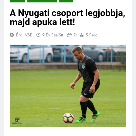
A Nyugati csoport legjobbja,
majd apuka lett!
0
Érdi VSE
9 Év Ezelőtt
5 Perc