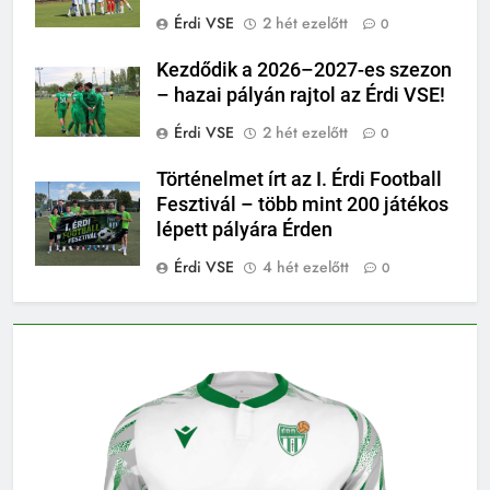
Érdi VSE
2 hét ezelőtt
0
Kezdődik a 2026–2027-es szezon
– hazai pályán rajtol az Érdi VSE!
Érdi VSE
2 hét ezelőtt
0
Történelmet írt az I. Érdi Football
Fesztivál – több mint 200 játékos
lépett pályára Érden
Érdi VSE
4 hét ezelőtt
0