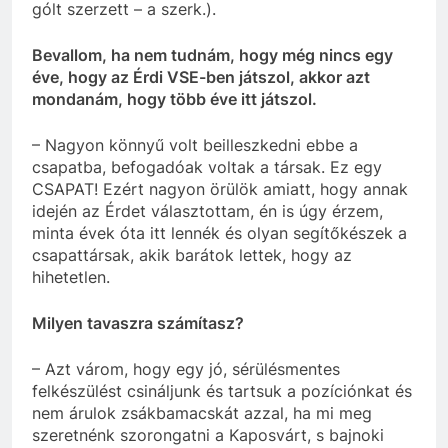
gólt szerzett – a szerk.).
Bevallom, ha nem tudnám, hogy még nincs egy
éve, hogy az Érdi VSE-ben játszol, akkor azt
mondanám, hogy több éve itt játszol.
– Nagyon könnyű volt beilleszkedni ebbe a
csapatba, befogadóak voltak a társak. Ez egy
CSAPAT! Ezért nagyon örülök amiatt, hogy annak
idején az Érdet választottam, én is úgy érzem,
minta évek óta itt lennék és olyan segítőkészek a
csapattársak, akik barátok lettek, hogy az
hihetetlen.
Milyen tavaszra számítasz?
– Azt várom, hogy egy jó, sérülésmentes
felkészülést csináljunk és tartsuk a pozíciónkat és
nem árulok zsákbamacskát azzal, ha mi meg
szeretnénk szorongatni a Kaposvárt, s bajnoki