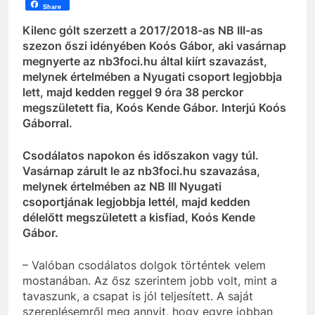
Share
Kilenc gólt szerzett a 2017/2018-as NB III-as
szezon őszi idényében Koós Gábor, aki vasárnap
megnyerte az nb3foci.hu által kiírt szavazást,
melynek értelmében a Nyugati csoport legjobbja
lett, majd kedden reggel 9 óra 38 perckor
megszületett fia, Koós Kende Gábor. Interjú Koós
Gáborral.
Csodálatos napokon és időszakon vagy túl.
Vasárnap zárult le az nb3foci.hu szavazása,
melynek értelmében az NB III Nyugati
csoportjának legjobbja lettél, majd kedden
délelőtt megszületett a kisfiad, Koós Kende
Gábor.
– Valóban csodálatos dolgok történtek velem
mostanában. Az ősz szerintem jobb volt, mint a
tavaszunk, a csapat is jól teljesített. A saját
szereplésemről meg annyit, hogy egyre jobban