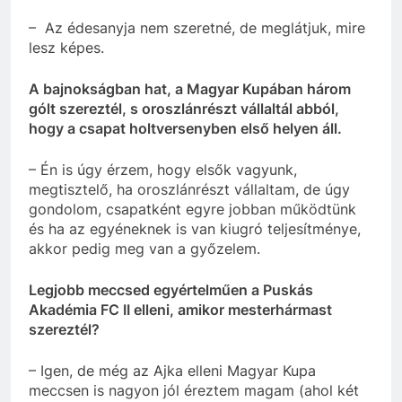
– Az édesanyja nem szeretné, de meglátjuk, mire
lesz képes.
A bajnokságban hat, a Magyar Kupában három
gólt szereztél, s oroszlánrészt vállaltál abból,
hogy a csapat holtversenyben első helyen áll.
– Én is úgy érzem, hogy elsők vagyunk,
megtisztelő, ha oroszlánrészt vállaltam, de úgy
gondolom, csapatként egyre jobban működtünk
és ha az egyéneknek is van kiugró teljesítménye,
akkor pedig meg van a győzelem.
Legjobb meccsed egyértelműen a Puskás
Akadémia FC II elleni, amikor mesterhármast
szereztél?
– Igen, de még az Ajka elleni Magyar Kupa
meccsen is nagyon jól éreztem magam (ahol két