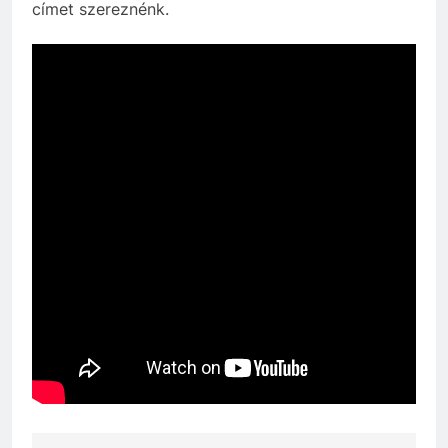
címet szereznénk.