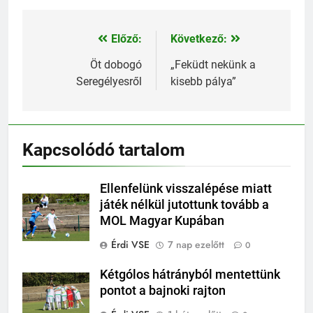
Előző:
Következő:
Bejegyzés
navigáció
Öt dobogó
„Feküdt nekünk a
Seregélyesről
kisebb pálya”
Kapcsolódó tartalom
Ellenfelünk visszalépése miatt
játék nélkül jutottunk tovább a
MOL Magyar Kupában
Érdi VSE
7 nap ezelőtt
0
Kétgólos hátrányból mentettünk
pontot a bajnoki rajton