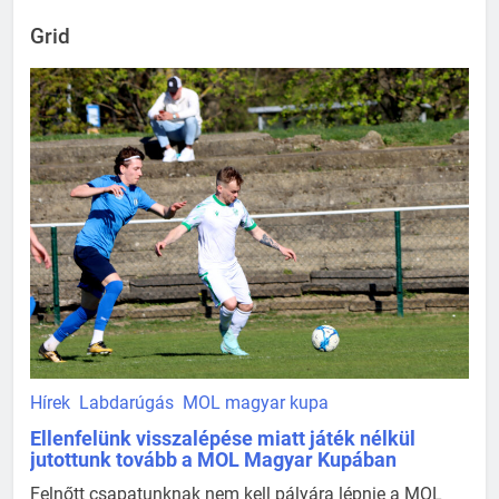
Grid
Hírek
Labdarúgás
MOL magyar kupa
Ellenfelünk visszalépése miatt játék nélkül
jutottunk tovább a MOL Magyar Kupában
Felnőtt csapatunknak nem kell pályára lépnie a MOL