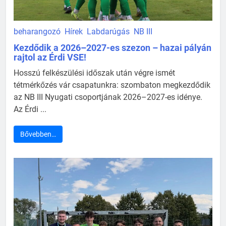
beharangozó
Hírek
Labdarúgás
NB III
Kezdődik a 2026–2027-es szezon – hazai pályán
rajtol az Érdi VSE!
Hosszú felkészülési időszak után végre ismét
tétmérkőzés vár csapatunkra: szombaton megkezdődik
az NB III Nyugati csoportjának 2026–2027-es idénye.
Az Érdi ...
Bővebben…