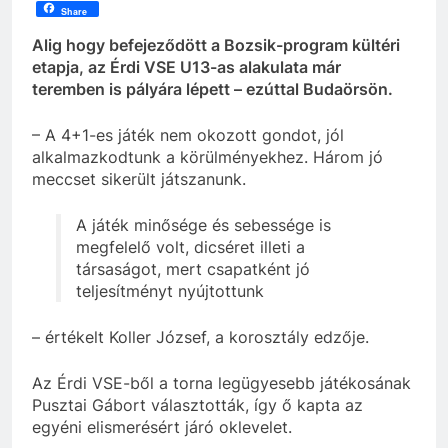
Share
Alig hogy befejeződött a Bozsik-program kültéri
etapja, az Érdi VSE U13-as alakulata már
teremben is pályára lépett – ezúttal Budaörsön.
– A 4+1-es játék nem okozott gondot, jól
alkalmazkodtunk a körülményekhez. Három jó
meccset sikerült játszanunk.
A játék minősége és sebessége is
megfelelő volt, dicséret illeti a
társaságot, mert csapatként jó
teljesítményt nyújtottunk
– értékelt Koller József, a korosztály edzője.
Az Érdi VSE-ből a torna legügyesebb játékosának
Pusztai Gábort választották, így ő kapta az
egyéni elismerésért járó oklevelet.