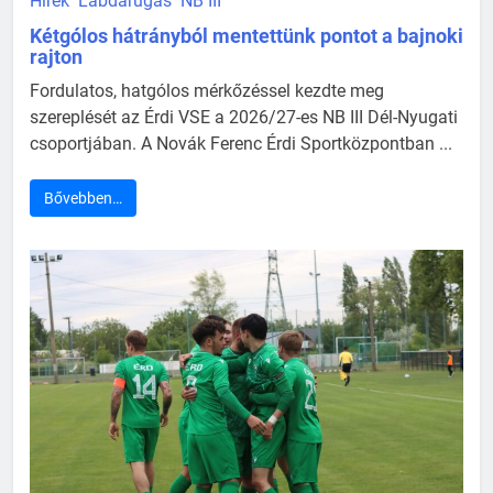
Hírek
Labdarúgás
NB III
Kétgólos hátrányból mentettünk pontot a bajnoki
rajton
Fordulatos, hatgólos mérkőzéssel kezdte meg
szereplését az Érdi VSE a 2026/27-es NB III Dél-Nyugati
csoportjában. A Novák Ferenc Érdi Sportközpontban ...
Bővebben…