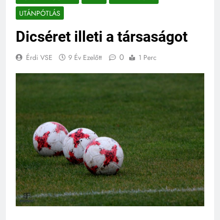
UTÁNPÓTLÁS
Dicséret illeti a társaságot
0
Érdi VSE
9 Év Ezelőtt
1 Perc