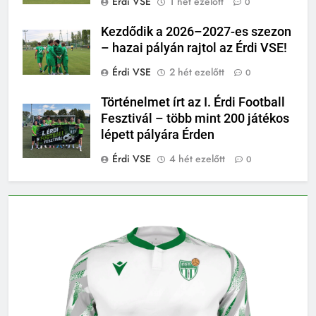
Érdi VSE
1 hét ezelőtt
0
Kezdődik a 2026–2027-es szezon
– hazai pályán rajtol az Érdi VSE!
Érdi VSE
2 hét ezelőtt
0
Történelmet írt az I. Érdi Football
Fesztivál – több mint 200 játékos
lépett pályára Érden
Érdi VSE
4 hét ezelőtt
0