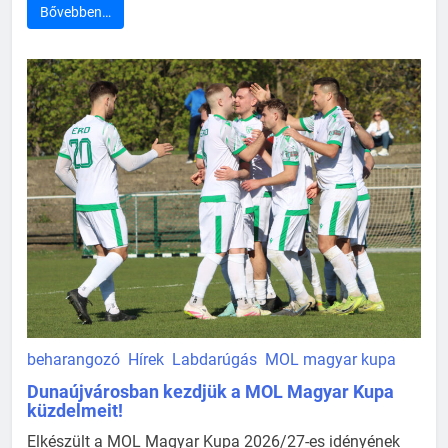
Bővebben…
beharangozó
Hírek
Labdarúgás
MOL magyar kupa
Dunaújvárosban kezdjük a MOL Magyar Kupa
küzdelmeit!
Elkészült a MOL Magyar Kupa 2026/27-es idényének