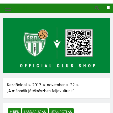
MENÜ
Kezdőoldal
2017
november
22
„A második játékrészben feljavultunk”
HÍREK
LABDARÚGÁS
UTÁNPÓTLÁS