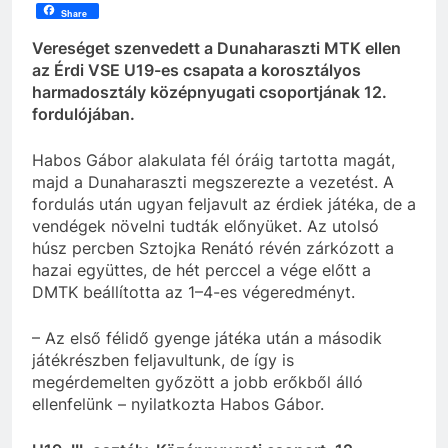
Share
Vereséget szenvedett a Dunaharaszti MTK ellen
az Érdi VSE U19-es csapata a korosztályos
harmadosztály középnyugati csoportjának 12.
fordulójában.
Habos Gábor alakulata fél óráig tartotta magát,
majd a Dunaharaszti megszerezte a vezetést. A
fordulás után ugyan feljavult az érdiek játéka, de a
vendégek növelni tudták előnyüket. Az utolsó
húsz percben Sztojka Renátó révén zárkózott a
hazai együttes, de hét perccel a vége előtt a
DMTK beállította az 1–4-es végeredményt.
– Az első félidő gyenge játéka után a második
játékrészben feljavultunk, de így is
megérdemelten győzött a jobb erőkből álló
ellenfelünk – nyilatkozta Habos Gábor.