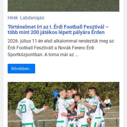
Hírek
Labdarúgás
Történelmet írt az I. Érdi Football Fesztivál –
több mint 200 játékos lépett pályára Érden
2026. július 11-én első alkalommal rendeztük meg az
Érdi Football Fesztivált a Novák Ferenc Érdi
Sportközpontban. A torna már az ...
Bővebben…