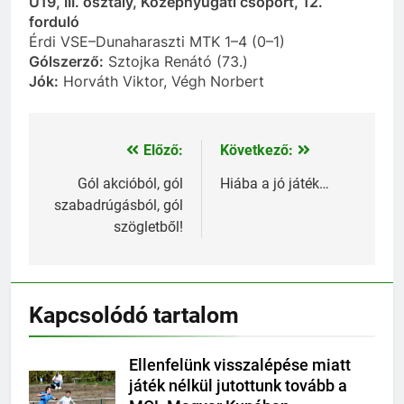
U19, III. osztály, Középnyugati csoport, 12.
forduló
Érdi VSE–Dunaharaszti MTK 1–4 (0–1)
Gólszerző:
Sztojka Renátó (73.)
Jók:
Horváth Viktor, Végh Norbert
Előző:
Következő:
Bejegyzés
navigáció
Gól akcióból, gól
Hiába a jó játék…
szabadrúgásból, gól
szögletből!
Kapcsolódó tartalom
Ellenfelünk visszalépése miatt
játék nélkül jutottunk tovább a