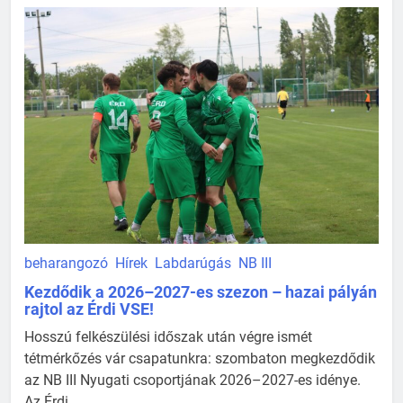
beharangozó
Hírek
Labdarúgás
NB III
Kezdődik a 2026–2027-es szezon – hazai pályán
rajtol az Érdi VSE!
Hosszú felkészülési időszak után végre ismét
tétmérkőzés vár csapatunkra: szombaton megkezdődik
az NB III Nyugati csoportjának 2026–2027-es idénye.
Az Érdi ...