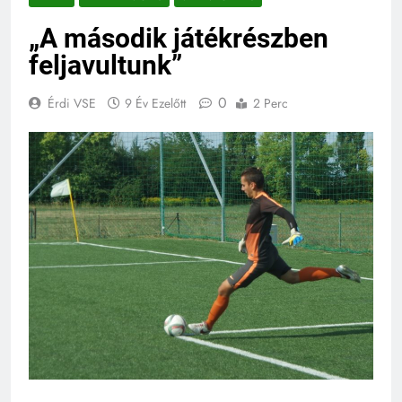
„A második játékrészben
feljavultunk”
0
Érdi VSE
9 Év Ezelőtt
2 Perc