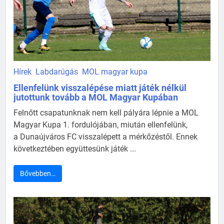
Hírek
Labdarúgás
MOL magyar kupa
Ellenfelünk visszalépése miatt játék nélkül
jutottunk tovább a MOL Magyar Kupában
Felnőtt csapatunknak nem kell pályára lépnie a MOL
Magyar Kupa 1. fordulójában, miután ellenfelünk,
a Dunaújváros FC visszalépett a mérkőzéstől. Ennek
következtében együttesünk játék ...
Bővebben…