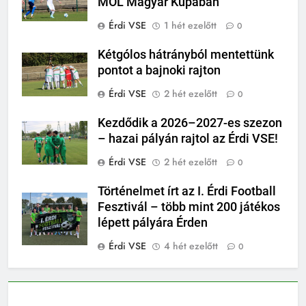
MOL Magyar Kupában
Érdi VSE
1 hét ezelőtt
0
Kétgólos hátrányból mentettünk
pontot a bajnoki rajton
Érdi VSE
2 hét ezelőtt
0
Kezdődik a 2026–2027-es szezon
– hazai pályán rajtol az Érdi VSE!
Érdi VSE
2 hét ezelőtt
0
Történelmet írt az I. Érdi Football
Fesztivál – több mint 200 játékos
lépett pályára Érden
Érdi VSE
4 hét ezelőtt
0