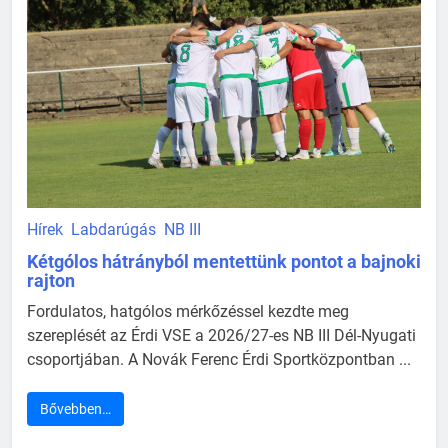
Hírek
Labdarúgás
NB III
Kétgólos hátrányból mentettünk pontot a bajnoki
rajton
Fordulatos, hatgólos mérkőzéssel kezdte meg
szereplését az Érdi VSE a 2026/27-es NB III Dél-Nyugati
csoportjában. A Novák Ferenc Érdi Sportközpontban ...
Bővebben…