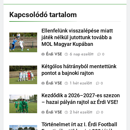
Kapcsolódó tartalom
Ellenfelünk visszalépése miatt
játék nélkül jutottunk tovább a
MOL Magyar Kupában
Érdi VSE
6 nap ezelőtt
0
Kétgólos hátrányból mentettünk
pontot a bajnoki rajton
Érdi VSE
1 hét ezelőtt
0
Kezdődik a 2026–2027-es szezon
– hazai pályán rajtol az Érdi VSE!
Érdi VSE
2 hét ezelőtt
0
Történelmet írt az I. Érdi Football