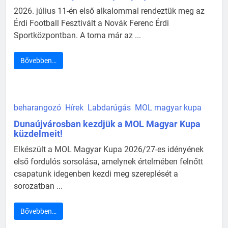
2026. július 11-én első alkalommal rendeztük meg az
Érdi Football Fesztivált a Novák Ferenc Érdi
Sportközpontban. A torna már az ...
Bővebben…
beharangozó
Hírek
Labdarúgás
MOL magyar kupa
Dunaújvárosban kezdjük a MOL Magyar Kupa
küzdelmeit!
Elkészült a MOL Magyar Kupa 2026/27-es idényének
első fordulós sorsolása, amelynek értelmében felnőtt
csapatunk idegenben kezdi meg szereplését a
sorozatban ...
Bővebben…