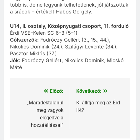
több is, de ne legyünk telhetetlenek, jól játszottak
a srácok – értékelt Habos Gergely.
U14, II. osztály, Középnyugati csoport, 11. forduló
Érdi VSE–Kelen SC 6–3 (5–1)
Gólszerzők:
Fodróczy Gellért (3., 15., 44.),
Nikolics Dominik (24.), Szilágyi Levente (34.),
Pásztor Miklós (37.)
Jók:
Fodróczy Gellért, Nikolics Dominik, Micskó
Máté
Előző:
Következő:
Bejegyzés
navigáció
„Maradéktalanul
Ki állítja meg az Érd
meg vagyok
II-t?
elégedve a
hozzáállással”