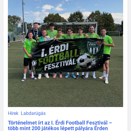
Hírek
Labdarúgás
Történelmet írt az I. Érdi Football Fesztivál –
több mint 200 játékos lépett pályára Érden