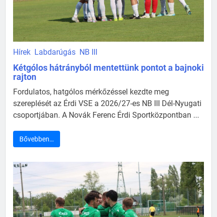
Hírek
Labdarúgás
NB III
Kétgólos hátrányból mentettünk pontot a bajnoki
rajton
Fordulatos, hatgólos mérkőzéssel kezdte meg
szereplését az Érdi VSE a 2026/27-es NB III Dél-Nyugati
csoportjában. A Novák Ferenc Érdi Sportközpontban ...
Bővebben…