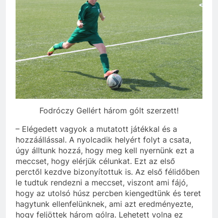
Fodróczy Gellért három gólt szerzett!
– Elégedett vagyok a mutatott játékkal és a
hozzáállással. A nyolcadik helyért folyt a csata,
úgy álltunk hozzá, hogy meg kell nyernünk ezt a
meccset, hogy elérjük célunkat. Ezt az első
perctől kezdve bizonyítottuk is. Az első félidőben
le tudtuk rendezni a meccset, viszont ami fájó,
hogy az utolsó húsz percben kiengedtünk és teret
hagytunk ellenfelünknek, ami azt eredményezte,
hogy feljöttek három gólra. Lehetett volna ez