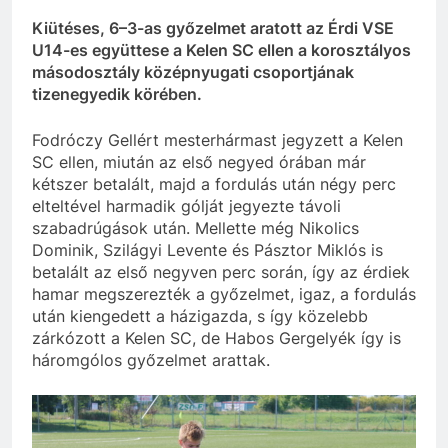
Kiütéses, 6–3-as győzelmet aratott az Érdi VSE
U14-es együttese a Kelen SC ellen a korosztályos
másodosztály középnyugati csoportjának
tizenegyedik körében.
Fodróczy Gellért mesterhármast jegyzett a Kelen
SC ellen, miután az első negyed órában már
kétszer betalált, majd a fordulás után négy perc
elteltével harmadik gólját jegyezte távoli
szabadrúgások után. Mellette még Nikolics
Dominik, Szilágyi Levente és Pásztor Miklós is
betalált az első negyven perc során, így az érdiek
hamar megszerezték a győzelmet, igaz, a fordulás
után kiengedett a házigazda, s így közelebb
zárkózott a Kelen SC, de Habos Gergelyék így is
háromgólos győzelmet arattak.