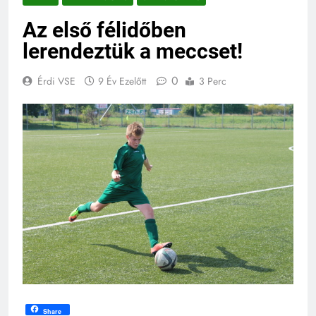
Az első félidőben
lerendeztük a meccset!
0
Érdi VSE
9 Év Ezelőtt
3 Perc
Share