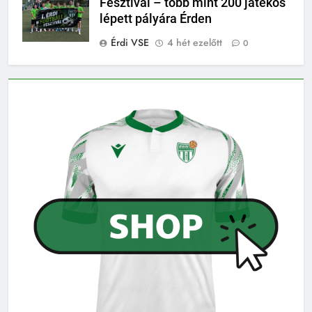
Fesztivál – több mint 200 játékos
lépett pályára Érden
Érdi VSE
4 hét ezelőtt
0