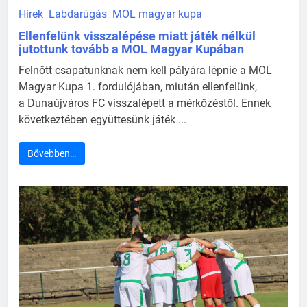
Hírek
Labdarúgás
MOL magyar kupa
Ellenfelünk visszalépése miatt játék nélkül
jutottunk tovább a MOL Magyar Kupában
Felnőtt csapatunknak nem kell pályára lépnie a MOL
Magyar Kupa 1. fordulójában, miután ellenfelünk,
a Dunaújváros FC visszalépett a mérkőzéstől. Ennek
következtében együttesünk játék ...
Bővebben…