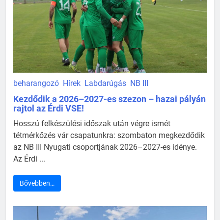
beharangozó
Hírek
Labdarúgás
NB III
Kezdődik a 2026–2027-es szezon – hazai pályán
rajtol az Érdi VSE!
Hosszú felkészülési időszak után végre ismét
tétmérkőzés vár csapatunkra: szombaton megkezdődik
az NB III Nyugati csoportjának 2026–2027-es idénye.
Az Érdi ...
Bővebben…