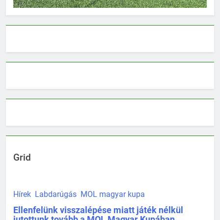
Grid
Hírek
Labdarúgás
MOL magyar kupa
Ellenfelünk visszalépése miatt játék nélkül
jutottunk tovább a MOL Magyar Kupában