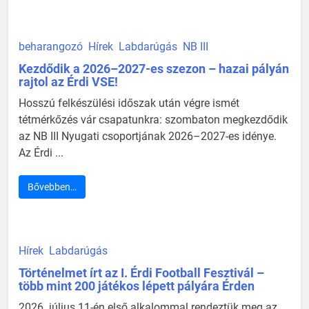
beharangozó
Hírek
Labdarúgás
NB III
Kezdődik a 2026–2027-es szezon – hazai pályán
rajtol az Érdi VSE!
Hosszú felkészülési időszak után végre ismét
tétmérkőzés vár csapatunkra: szombaton megkezdődik
az NB III Nyugati csoportjának 2026–2027-es idénye.
Az Érdi ...
Bővebben…
Hírek
Labdarúgás
Történelmet írt az I. Érdi Football Fesztivál –
több mint 200 játékos lépett pályára Érden
2026. július 11-én első alkalommal rendeztük meg az