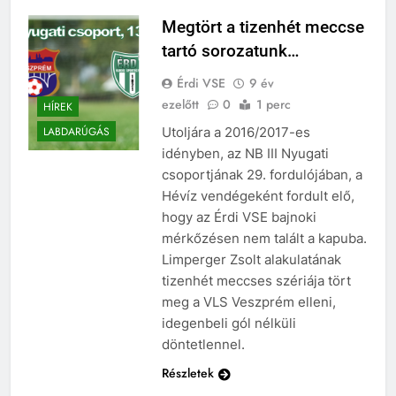
Megtört a tizenhét meccse
tartó sorozatunk…
Érdi VSE
9 év
ezelőtt
0
1 perc
HÍREK
Utoljára a 2016/2017-es
LABDARÚGÁS
idényben, az NB III Nyugati
csoportjának 29. fordulójában, a
Hévíz vendégeként fordult elő,
hogy az Érdi VSE bajnoki
mérkőzésen nem talált a kapuba.
Limperger Zsolt alakulatának
tizenhét meccses szériája tört
meg a VLS Veszprém elleni,
idegenbeli gól nélküli
döntetlennel.
Részletek