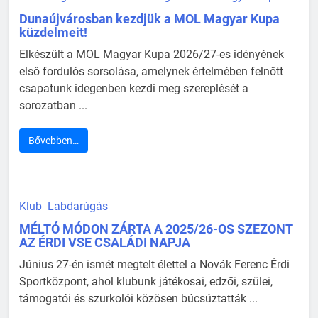
Dunaújvárosban kezdjük a MOL Magyar Kupa
küzdelmeit!
Elkészült a MOL Magyar Kupa 2026/27-es idényének
első fordulós sorsolása, amelynek értelmében felnőtt
csapatunk idegenben kezdi meg szereplését a
sorozatban ...
Bővebben…
Klub
Labdarúgás
MÉLTÓ MÓDON ZÁRTA A 2025/26-OS SZEZONT
AZ ÉRDI VSE CSALÁDI NAPJA
Június 27-én ismét megtelt élettel a Novák Ferenc Érdi
Sportközpont, ahol klubunk játékosai, edzői, szülei,
támogatói és szurkolói közösen búcsúztatták ...