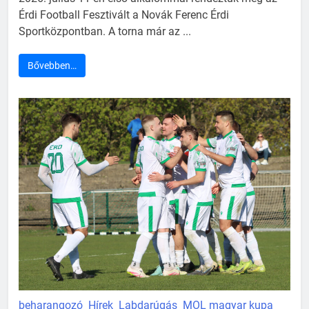
Érdi Football Fesztivált a Novák Ferenc Érdi
Sportközpontban. A torna már az ...
Bővebben…
beharangozó
Hírek
Labdarúgás
MOL magyar kupa