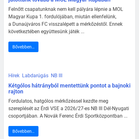
Felnőtt csapatunknak nem kell pályára lépnie a MOL
Magyar Kupa 1. fordulójában, miután ellenfelünk,
a Dunaújváros FC visszalépett a mérkőzéstől. Ennek
következtében együttesünk játék ...
Bővebben…
Hírek
Labdarúgás
NB III
Kétgólos hátrányból mentettünk pontot a bajnoki
rajton
Fordulatos, hatgólos mérkőzéssel kezdte meg
szereplését az Érdi VSE a 2026/27-es NB III Dél-Nyugati
csoportjában. A Novák Ferenc Érdi Sportközpontban ...
Bővebben…