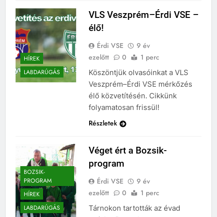
VLS Veszprém–Érdi VSE –
élő!
Érdi VSE
9 év
ezelőtt
0
1 perc
HÍREK
Köszöntjük olvasóinkat a VLS
LABDARÚGÁS
Veszprém–Érdi VSE mérkőzés
élő közvetítésén. Cikkünk
folyamatosan frissül!
Részletek
Véget ért a Bozsik-
program
BOZSIK-
Érdi VSE
9 év
PROGRAM
ezelőtt
0
1 perc
HÍREK
Tárnokon tartották az évad
LABDARÚGÁS