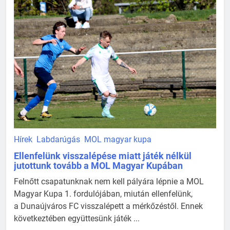
Hírek
Labdarúgás
MOL magyar kupa
Ellenfelünk visszalépése miatt játék nélkül
jutottunk tovább a MOL Magyar Kupában
Felnőtt csapatunknak nem kell pályára lépnie a MOL
Magyar Kupa 1. fordulójában, miután ellenfelünk,
a Dunaújváros FC visszalépett a mérkőzéstől. Ennek
következtében együttesünk játék ...