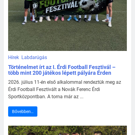
Hírek
Labdarúgás
Történelmet írt az I. Érdi Football Fesztivál –
több mint 200 játékos lépett pályára Érden
2026. július 11-én első alkalommal rendeztük meg az
Érdi Football Fesztivált a Novák Ferenc Érdi
Sportközpontban. A torna már az ...
Bővebben…