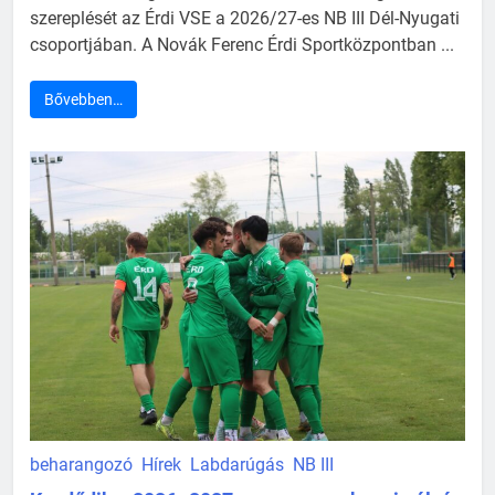
szereplését az Érdi VSE a 2026/27-es NB III Dél-Nyugati
csoportjában. A Novák Ferenc Érdi Sportközpontban ...
Bővebben…
beharangozó
Hírek
Labdarúgás
NB III