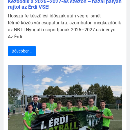
Kezdődik a 2026–2027-es szezon – hazai pályán
rajtol az Érdi VSE!
Hosszú felkészülési időszak után végre ismét
tétmérkőzés vár csapatunkra: szombaton megkezdődik
az NB III Nyugati csoportjának 2026–2027-es idénye.
Az Érdi ...
Bővebben…