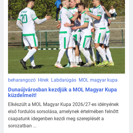
beharangozó
Hírek
Labdarúgás
MOL magyar kupa
Dunaújvárosban kezdjük a MOL Magyar Kupa
küzdelmeit!
Elkészült a MOL Magyar Kupa 2026/27-es idényének
első fordulós sorsolása, amelynek értelmében felnőtt
csapatunk idegenben kezdi meg szereplését a
sorozatban ...