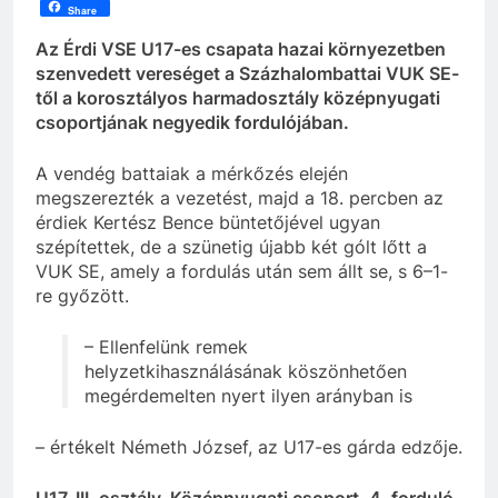
Share
Az Érdi VSE U17-es csapata hazai környezetben
szenvedett vereséget a Százhalombattai VUK SE-
től a korosztályos harmadosztály középnyugati
csoportjának negyedik fordulójában.
A vendég battaiak a mérkőzés elején
megszerezték a vezetést, majd a 18. percben az
érdiek Kertész Bence büntetőjével ugyan
szépítettek, de a szünetig újabb két gólt lőtt a
VUK SE, amely a fordulás után sem állt se, s 6–1-
re győzött.
– Ellenfelünk remek
helyzetkihasználásának köszönhetően
megérdemelten nyert ilyen arányban is
– értékelt Németh József, az U17-es gárda edzője.
U17, III. osztály, Középnyugati csoport, 4. forduló