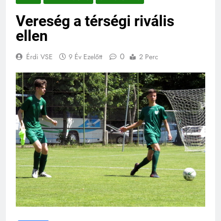
Vereség a térségi rivális
ellen
0
Érdi VSE
9 Év Ezelőtt
2 Perc