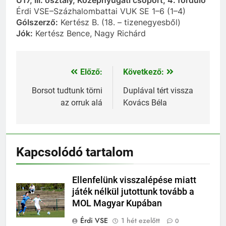
Érdi VSE–Százhalombattai VUK SE 1–6 (1–4)
Gólszerző:
Kertész B. (18. – tizenegyesből)
Jók:
Kertész Bence, Nagy Richárd
Előző:
Következő:
Bejegyzés
navigáció
Borsot tudtunk törni
Duplával tért vissza
az orruk alá
Kovács Béla
Kapcsolódó tartalom
Ellenfelünk visszalépése miatt
játék nélkül jutottunk tovább a
MOL Magyar Kupában
Érdi VSE
1 hét ezelőtt
0