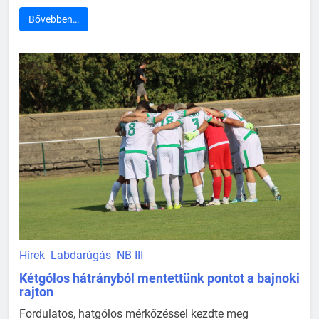
Bővebben…
Hírek
Labdarúgás
NB III
Kétgólos hátrányból mentettünk pontot a bajnoki
rajton
Fordulatos, hatgólos mérkőzéssel kezdte meg