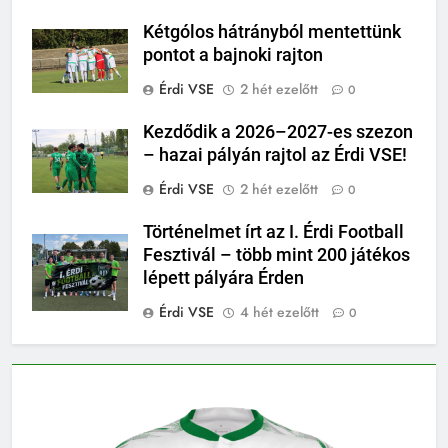
Kétgólos hátrányból mentettünk
pontot a bajnoki rajton
Érdi VSE
2 hét ezelőtt
0
Kezdődik a 2026–2027-es szezon
– hazai pályán rajtol az Érdi VSE!
Érdi VSE
2 hét ezelőtt
0
Történelmet írt az I. Érdi Football
Fesztivál – több mint 200 játékos
lépett pályára Érden
Érdi VSE
4 hét ezelőtt
0