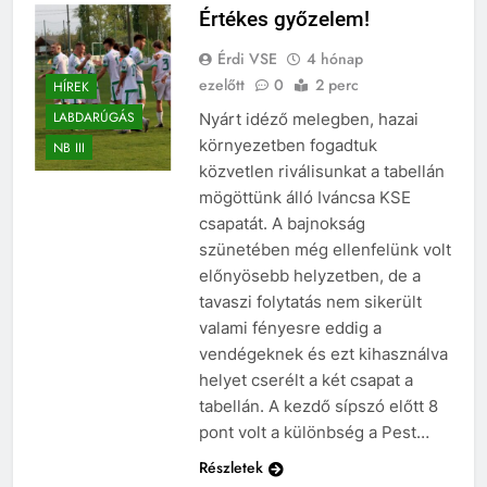
Értékes győzelem!
Érdi VSE
4 hónap
ezelőtt
0
2 perc
HÍREK
LABDARÚGÁS
Nyárt idéző melegben, hazai
környezetben fogadtuk
NB III
közvetlen riválisunkat a tabellán
mögöttünk álló Iváncsa KSE
csapatát. A bajnokság
szünetében még ellenfelünk volt
előnyösebb helyzetben, de a
tavaszi folytatás nem sikerült
valami fényesre eddig a
vendégeknek és ezt kihasználva
helyet cserélt a két csapat a
tabellán. A kezdő sípszó előtt 8
pont volt a különbség a Pest…
Részletek