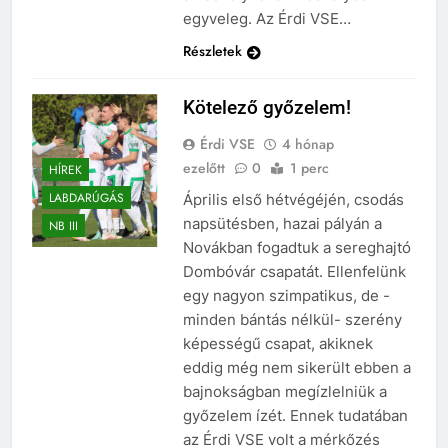
egyveleg. Az Érdi VSE…
Részletek
Kötelező győzelem!
Érdi VSE
4 hónap
ezelőtt
0
1 perc
HÍREK
LABDARÚGÁS
Április első hétvégéjén, csodás
napsütésben, hazai pályán a
NB III
Novákban fogadtuk a sereghajtó
Dombóvár csapatát. Ellenfelünk
egy nagyon szimpatikus, de -
minden bántás nélkül- szerény
képességű csapat, akiknek
eddig még nem sikerült ebben a
bajnokságban megízlelniük a
győzelem ízét. Ennek tudatában
az Érdi VSE volt a mérkőzés