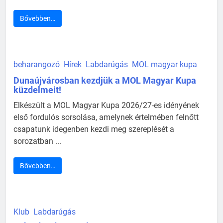
Bővebben…
beharangozó
Hírek
Labdarúgás
MOL magyar kupa
Dunaújvárosban kezdjük a MOL Magyar Kupa
küzdelmeit!
Elkészült a MOL Magyar Kupa 2026/27-es idényének
első fordulós sorsolása, amelynek értelmében felnőtt
csapatunk idegenben kezdi meg szereplését a
sorozatban ...
Bővebben…
Klub
Labdarúgás