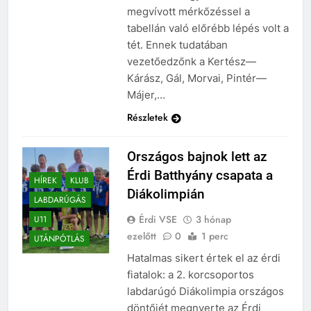
megvívott mérkőzéssel a
tabellán való előrébb lépés volt a
tét. Ennek tudatában
vezetőedzőnk a Kertész—
Kárász, Gál, Morvai, Pintér—
Májer,…
Részletek
Országos bajnok lett az
Érdi Batthyány csapata a
HÍREK
KLUB
Diákolimpián
LABDARÚGÁS
Érdi VSE
3 hónap
U11
ezelőtt
0
1 perc
UTÁNPÓTLÁS
Hatalmas sikert értek el az érdi
fiatalok: a 2. korcsoportos
labdarúgó Diákolimpia országos
döntőjét megnyerte az Érdi