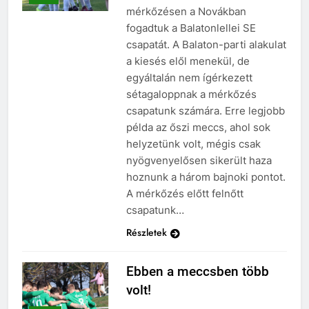
mérkőzésen a Novákban
fogadtuk a Balatonlellei SE
csapatát. A Balaton-parti alakulat
a kiesés elől menekül, de
egyáltalán nem ígérkezett
sétagaloppnak a mérkőzés
csapatunk számára. Erre legjobb
példa az őszi meccs, ahol sok
helyzetünk volt, mégis csak
nyögvenyelősen sikerült haza
hoznunk a három bajnoki pontot.
A mérkőzés előtt felnőtt
csapatunk…
Részletek
Ebben a meccsben több
volt!