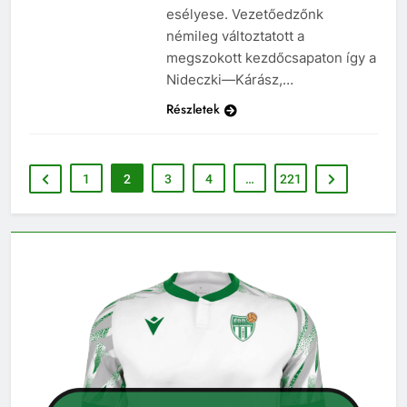
esélyese. Vezetőedzőnk
némileg változtatott a
megszokott kezdőcsapaton így a
Nideczki—Kárász,…
Részletek
1
2
3
4
…
221