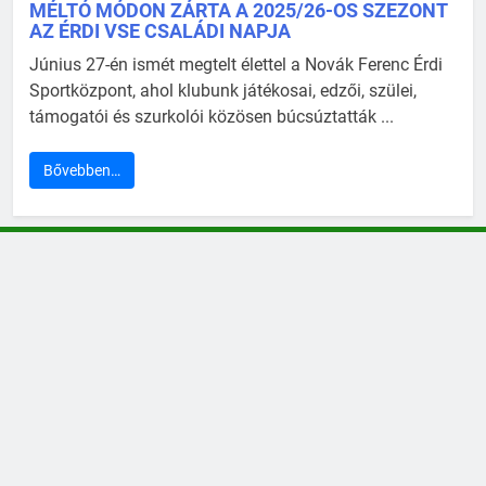
MÉLTÓ MÓDON ZÁRTA A 2025/26-OS SZEZONT
AZ ÉRDI VSE CSALÁDI NAPJA
Június 27-én ismét megtelt élettel a Novák Ferenc Érdi
Sportközpont, ahol klubunk játékosai, edzői, szülei,
támogatói és szurkolói közösen búcsúztatták ...
Bővebben…