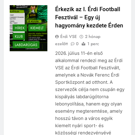
Érkezik az I. Érdi Football
Fesztivál – Egy új
hagyomány kezdete Érden
HÍREK
KIEMELT
Érdi VSE
2 hónap
KLUB
ezelőtt
0
1 perc
LABDARÚGÁS
2026. július 11-én első
alkalommal rendezi meg az Érdi
VSE az Érdi Football Fesztivált,
amelynek a Novák Ferenc Érdi
Sportközpont ad otthont. A
szervezők célja nem csupán egy
kispályás labdarúgótorna
lebonyolítása, hanem egy olyan
esemény megteremtése, amely
hosszú távon a város egyik
kiemelt nyári sport- és
közösségi rendezvényévé