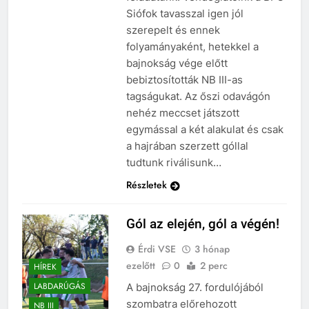
Siófok tavasszal igen jól
szerepelt és ennek
folyamányaként, hetekkel a
bajnokság vége előtt
bebiztosították NB III-as
tagságukat. Az őszi odavágón
nehéz meccset játszott
egymással a két alakulat és csak
a hajrában szerzett góllal
tudtunk riválisunk…
Részletek
Gól az elején, gól a végén!
Érdi VSE
3 hónap
ezelőtt
0
2 perc
HÍREK
LABDARÚGÁS
A bajnokság 27. fordulójából
szombatra előrehozott
NB III