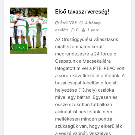
Első tavaszi vereség!
Érdi VSE
4 hónap
ezelőtt
0
1 perc
Az Országgyűlési választások
miatt szombaton került
HÍREK
megrendezésre a 24 forduló.
Csapatunk a Mecsekaljára
látogatott mivel a PTE-PEAC volt
a soron következő ellenfelünk. A
hazai csapat tabellán elfoglalt
helyezése (13.hely) csalóka
mivel egy bátran, ügyesen és
össze szokottan futballozó
alakulatról beszélünk, nem
mellékesen minden pontra
szükségük van, hogy elkerüljék
a veszélyzónát. Veszélyes