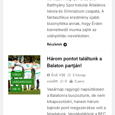
Batthyány Sportiskolai Általános
Iskola és Gimnázium csapata. A
fantasztikus eredmény újabb
bizonyítéka annak, hogy Érden
kiemelkedő munka zajlik az
utánpótlás-nevelésben.
Részletek
Három pontot találtunk a
Balaton partján!
Érdi VSE
3 hónap
HÍREK
ezelőtt
0
2 perc
LABDARÚGÁS
Vasárnap ragyogó napsütésben
NB III
a Balatonra buszoztunk, de nem
kikapcsolódni, hanem három
bajnoki pont megszerzése volt a
feladatunk. Vendéglátóink a BFC