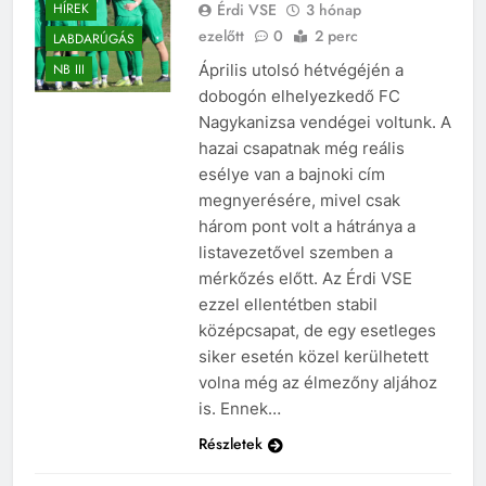
Érdi VSE
3 hónap
HÍREK
ezelőtt
0
2 perc
LABDARÚGÁS
Április utolsó hétvégéjén a
NB III
dobogón elhelyezkedő FC
Nagykanizsa vendégei voltunk. A
hazai csapatnak még reális
esélye van a bajnoki cím
megnyerésére, mivel csak
három pont volt a hátránya a
listavezetővel szemben a
mérkőzés előtt. Az Érdi VSE
ezzel ellentétben stabil
középcsapat, de egy esetleges
siker esetén közel kerülhetett
volna még az élmezőny aljához
is. Ennek…
Részletek