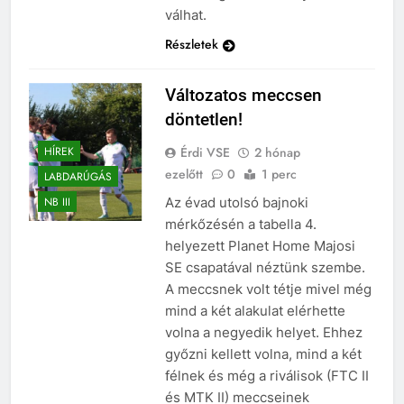
válhat.
Részletek
Változatos meccsen
döntetlen!
Érdi VSE
2 hónap
HÍREK
ezelőtt
0
1 perc
LABDARÚGÁS
Az évad utolsó bajnoki
NB III
mérkőzésén a tabella 4.
helyezett Planet Home Majosi
SE csapatával néztünk szembe.
A meccsnek volt tétje mivel még
mind a két alakulat elérhette
volna a negyedik helyet. Ehhez
győzni kellett volna, mind a két
félnek és még a riválisok (FTC II
és MTK II) meccseinek