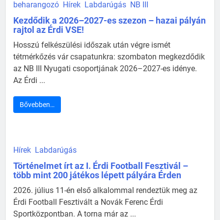
beharangozó
Hírek
Labdarúgás
NB III
Kezdődik a 2026–2027-es szezon – hazai pályán
rajtol az Érdi VSE!
Hosszú felkészülési időszak után végre ismét
tétmérkőzés vár csapatunkra: szombaton megkezdődik
az NB III Nyugati csoportjának 2026–2027-es idénye.
Az Érdi ...
Bővebben…
Hírek
Labdarúgás
Történelmet írt az I. Érdi Football Fesztivál –
több mint 200 játékos lépett pályára Érden
2026. július 11-én első alkalommal rendeztük meg az
Érdi Football Fesztivált a Novák Ferenc Érdi
Sportközpontban. A torna már az ...