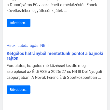
a Dunaújváros FC visszalépett a mérkőzéstől. Ennek
következtében együttesünk játék ...
Bővebben…
Hírek
Labdarúgás
NB III
Kétgólos hátrányból mentettünk pontot a bajnoki
rajton
Fordulatos, hatgólos mérkőzéssel kezdte meg
szereplését az Érdi VSE a 2026/27-es NB III Dél-Nyugati
csoportjában. A Novák Ferenc Érdi Sportközpontban ...
Bővebben…