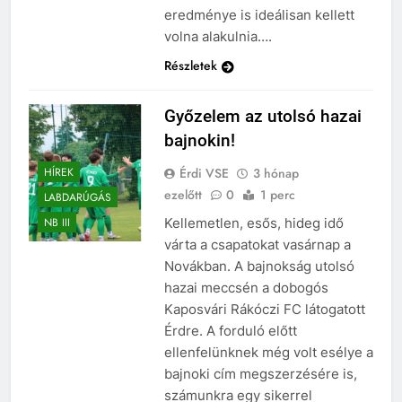
eredménye is ideálisan kellett
volna alakulnia….
Részletek
Győzelem az utolsó hazai
bajnokin!
Érdi VSE
3 hónap
HÍREK
ezelőtt
0
1 perc
LABDARÚGÁS
Kellemetlen, esős, hideg idő
NB III
várta a csapatokat vasárnap a
Novákban. A bajnokság utolsó
hazai meccsén a dobogós
Kaposvári Rákóczi FC látogatott
Érdre. A forduló előtt
ellenfelünknek még volt esélye a
bajnoki cím megszerzésére is,
számunkra egy sikerrel