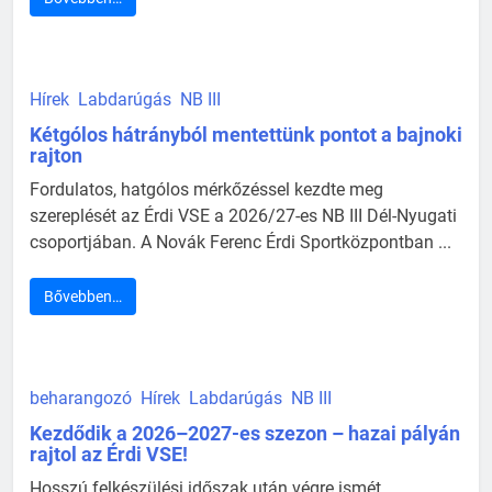
Hírek
Labdarúgás
NB III
Kétgólos hátrányból mentettünk pontot a bajnoki
rajton
Fordulatos, hatgólos mérkőzéssel kezdte meg
szereplését az Érdi VSE a 2026/27-es NB III Dél-Nyugati
csoportjában. A Novák Ferenc Érdi Sportközpontban ...
Bővebben…
beharangozó
Hírek
Labdarúgás
NB III
Kezdődik a 2026–2027-es szezon – hazai pályán
rajtol az Érdi VSE!
Hosszú felkészülési időszak után végre ismét