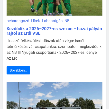
beharangozó
Hírek
Labdarúgás
NB III
Kezdődik a 2026–2027-es szezon – hazai pályán
rajtol az Érdi VSE!
Hosszú felkészülési időszak után végre ismét
tétmérkőzés vár csapatunkra: szombaton megkezdődik
az NB III Nyugati csoportjának 2026–2027-es idénye.
Az Érdi ...
Bővebben…