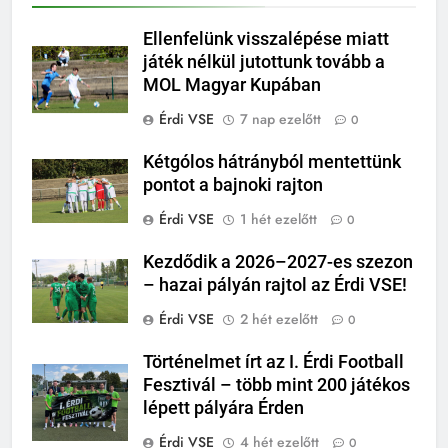
Ellenfelünk visszalépése miatt
játék nélkül jutottunk tovább a
MOL Magyar Kupában
Érdi VSE
7 nap ezelőtt
0
Kétgólos hátrányból mentettünk
pontot a bajnoki rajton
Érdi VSE
1 hét ezelőtt
0
Kezdődik a 2026–2027-es szezon
– hazai pályán rajtol az Érdi VSE!
Érdi VSE
2 hét ezelőtt
0
Történelmet írt az I. Érdi Football
Fesztivál – több mint 200 játékos
lépett pályára Érden
Érdi VSE
4 hét ezelőtt
0