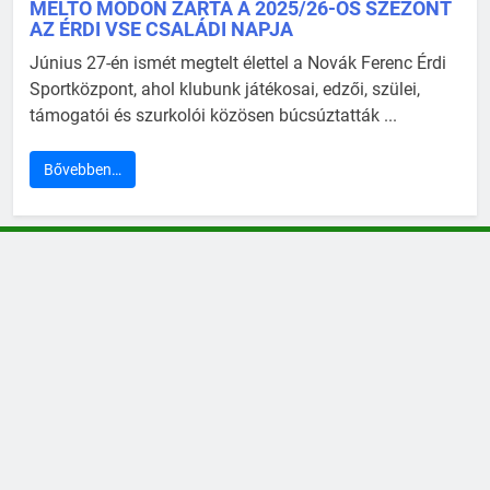
MÉLTÓ MÓDON ZÁRTA A 2025/26-OS SZEZONT
AZ ÉRDI VSE CSALÁDI NAPJA
Június 27-én ismét megtelt élettel a Novák Ferenc Érdi
Sportközpont, ahol klubunk játékosai, edzői, szülei,
támogatói és szurkolói közösen búcsúztatták ...
Bővebben…