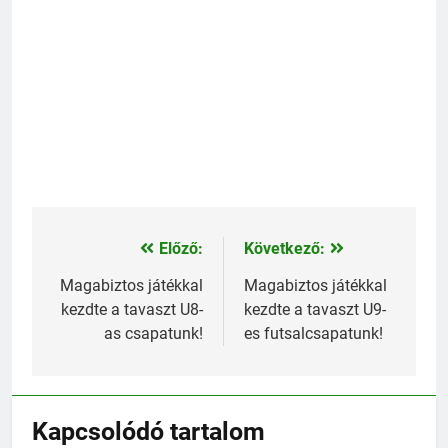
Előző:
Következő:
Bejegyzés
navigáció
Magabiztos játékkal
Magabiztos játékkal
kezdte a tavaszt U8-
kezdte a tavaszt U9-
as csapatunk!
es futsalcsapatunk!
Kapcsolódó tartalom