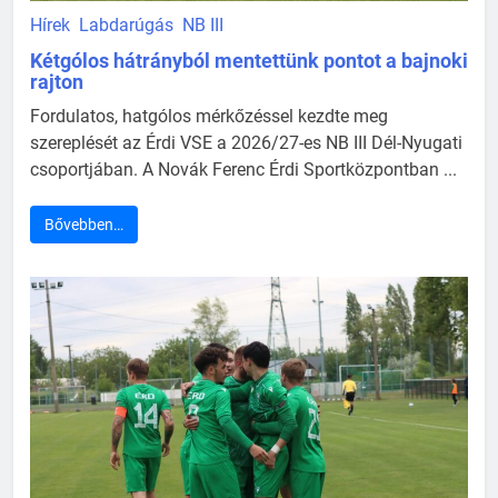
Hírek
Labdarúgás
NB III
Kétgólos hátrányból mentettünk pontot a bajnoki
rajton
Fordulatos, hatgólos mérkőzéssel kezdte meg
szereplését az Érdi VSE a 2026/27-es NB III Dél-Nyugati
csoportjában. A Novák Ferenc Érdi Sportközpontban ...
Bővebben…