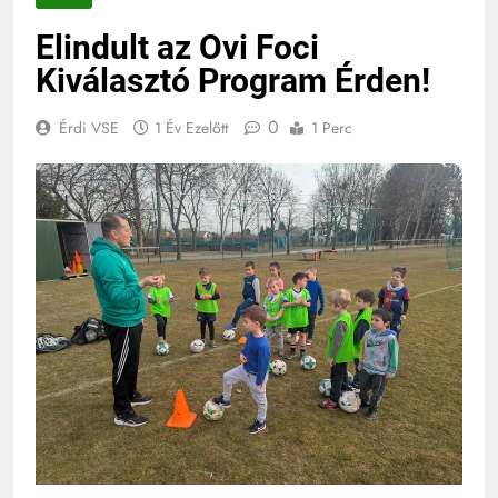
Elindult az Ovi Foci
Kiválasztó Program Érden!
0
Érdi VSE
1 Év Ezelőtt
1 Perc