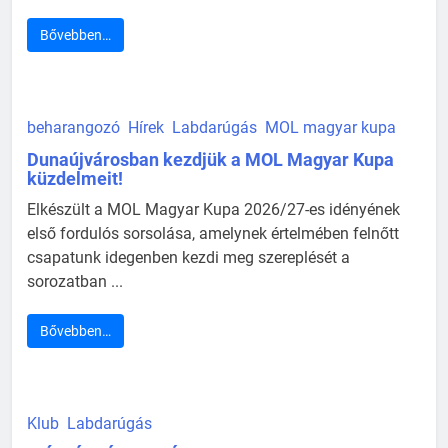
Bővebben…
beharangozó
Hírek
Labdarúgás
MOL magyar kupa
Dunaújvárosban kezdjük a MOL Magyar Kupa
küzdelmeit!
Elkészült a MOL Magyar Kupa 2026/27-es idényének
első fordulós sorsolása, amelynek értelmében felnőtt
csapatunk idegenben kezdi meg szereplését a
sorozatban ...
Bővebben…
Klub
Labdarúgás