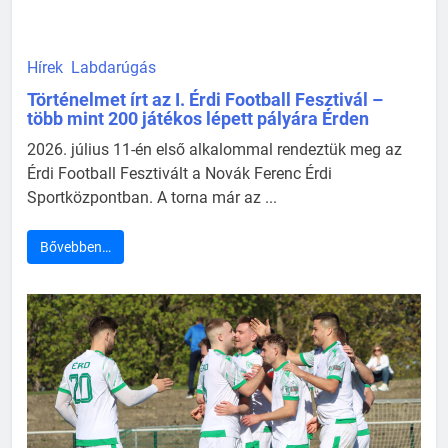
Hírek
Labdarúgás
Történelmet írt az I. Érdi Football Fesztivál –
több mint 200 játékos lépett pályára Érden
2026. július 11-én első alkalommal rendeztük meg az
Érdi Football Fesztivált a Novák Ferenc Érdi
Sportközpontban. A torna már az ...
Bővebben…