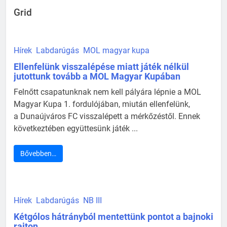
Grid
Hírek
Labdarúgás
MOL magyar kupa
Ellenfelünk visszalépése miatt játék nélkül
jutottunk tovább a MOL Magyar Kupában
Felnőtt csapatunknak nem kell pályára lépnie a MOL
Magyar Kupa 1. fordulójában, miután ellenfelünk,
a Dunaújváros FC visszalépett a mérkőzéstől. Ennek
következtében együttesünk játék ...
Bővebben…
Hírek
Labdarúgás
NB III
Kétgólos hátrányból mentettünk pontot a bajnoki
rajton