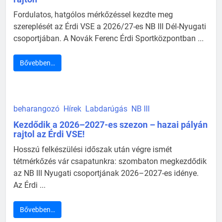
Fordulatos, hatgólos mérkőzéssel kezdte meg
szereplését az Érdi VSE a 2026/27-es NB III Dél-Nyugati
csoportjában. A Novák Ferenc Érdi Sportközpontban ...
Bővebben…
beharangozó
Hírek
Labdarúgás
NB III
Kezdődik a 2026–2027-es szezon – hazai pályán
rajtol az Érdi VSE!
Hosszú felkészülési időszak után végre ismét
tétmérkőzés vár csapatunkra: szombaton megkezdődik
az NB III Nyugati csoportjának 2026–2027-es idénye.
Az Érdi ...
Bővebben…