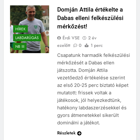
Domján Attila értékelte a
Dabas elleni felkészülési
mérkőzést!
HÍREK
Érdi VSE
2 év
LABDARÚGÁS
ezelőtt
0
1 perc
NB III
Csapatunk harmadik felkészülési
mérkőzését a Dabas ellen
játszotta. Domján Attila
vezetőedző értékelése szerint
az első 20-25 perc biztató képet
mutatott: frissek voltak a
játékosok, jól helyezkedtünk,
hatékony labdaszerzésekkel és
gyors átmenetekkel sikerült
dominálni a játékot.
Részletek