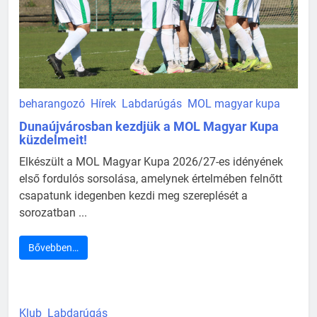
beharangozó
Hírek
Labdarúgás
MOL magyar kupa
Dunaújvárosban kezdjük a MOL Magyar Kupa
küzdelmeit!
Elkészült a MOL Magyar Kupa 2026/27-es idényének
első fordulós sorsolása, amelynek értelmében felnőtt
csapatunk idegenben kezdi meg szereplését a
sorozatban ...
Bővebben…
Klub
Labdarúgás