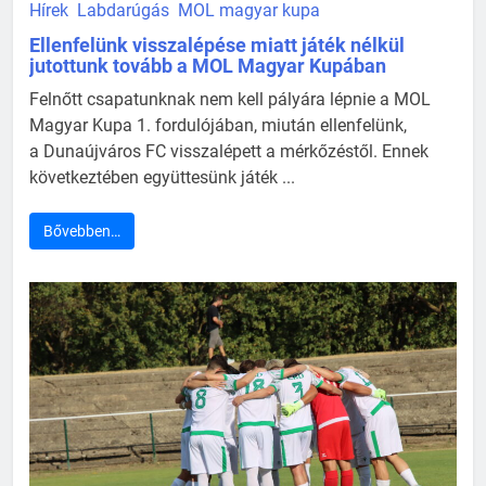
Hírek
Labdarúgás
MOL magyar kupa
Ellenfelünk visszalépése miatt játék nélkül
jutottunk tovább a MOL Magyar Kupában
Felnőtt csapatunknak nem kell pályára lépnie a MOL
Magyar Kupa 1. fordulójában, miután ellenfelünk,
a Dunaújváros FC visszalépett a mérkőzéstől. Ennek
következtében együttesünk játék ...
Bővebben…