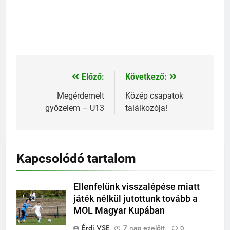
Előző:
Következő:
Bejegyzés
navigáció
Megérdemelt
Közép csapatok
győzelem – U13
találkozója!
Kapcsolódó tartalom
Ellenfelünk visszalépése miatt
játék nélkül jutottunk tovább a
MOL Magyar Kupában
Érdi VSE
7 nap ezelőtt
0