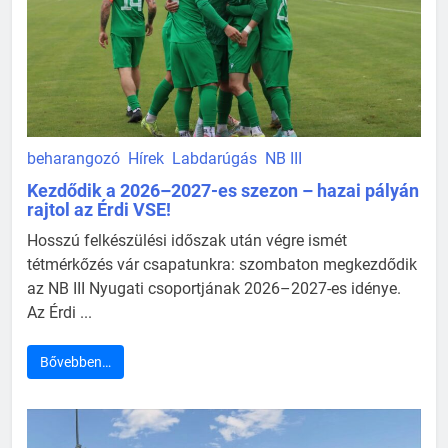
beharangozó
Hírek
Labdarúgás
NB III
Kezdődik a 2026–2027-es szezon – hazai pályán
rajtol az Érdi VSE!
Hosszú felkészülési időszak után végre ismét
tétmérkőzés vár csapatunkra: szombaton megkezdődik
az NB III Nyugati csoportjának 2026–2027-es idénye.
Az Érdi ...
Bővebben…