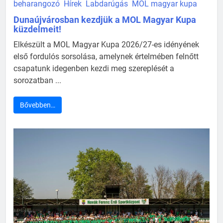
beharangozó
Hírek
Labdarúgás
MOL magyar kupa
Dunaújvárosban kezdjük a MOL Magyar Kupa
küzdelmeit!
Elkészült a MOL Magyar Kupa 2026/27-es idényének
első fordulós sorsolása, amelynek értelmében felnőtt
csapatunk idegenben kezdi meg szereplését a
sorozatban ...
Bővebben…