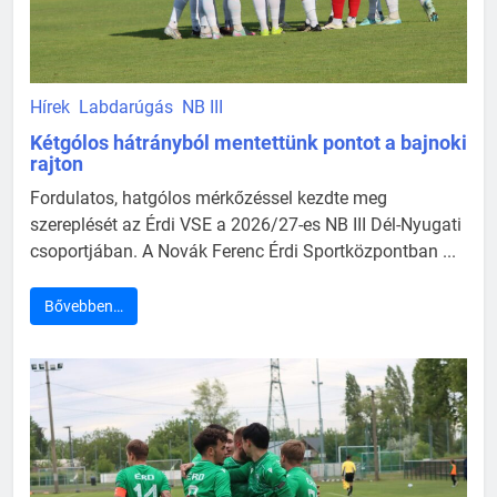
Hírek
Labdarúgás
NB III
Kétgólos hátrányból mentettünk pontot a bajnoki
rajton
Fordulatos, hatgólos mérkőzéssel kezdte meg
szereplését az Érdi VSE a 2026/27-es NB III Dél-Nyugati
csoportjában. A Novák Ferenc Érdi Sportközpontban ...
Bővebben…