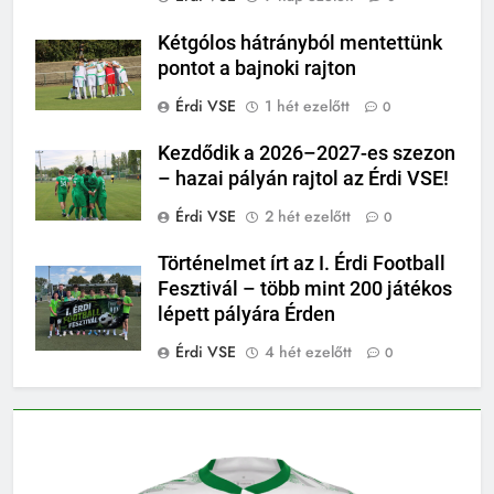
Kétgólos hátrányból mentettünk
pontot a bajnoki rajton
Érdi VSE
1 hét ezelőtt
0
Kezdődik a 2026–2027-es szezon
– hazai pályán rajtol az Érdi VSE!
Érdi VSE
2 hét ezelőtt
0
Történelmet írt az I. Érdi Football
Fesztivál – több mint 200 játékos
lépett pályára Érden
Érdi VSE
4 hét ezelőtt
0