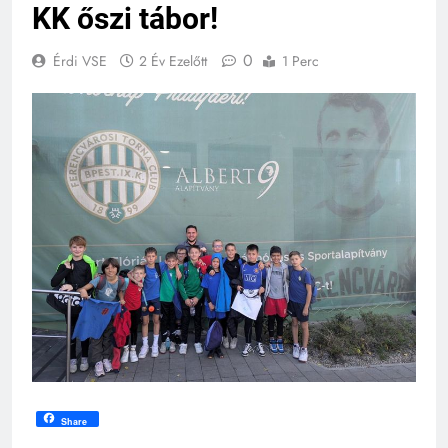
KK őszi tábor!
0
Érdi VSE
2 Év Ezelőtt
1 Perc
Share