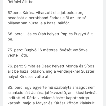
Rétfalvi állt be.
67.perc: Kárász viharzott el a jobboldalon,
beadását a berobbanó Farkas elől az utolsó
pillanatban húzta le a hazai hálóőr.
68. perc: Illés és Oláh helyett Pap és Buglyó állt
be.
75. perc: Buglyó 16 méteres lövését vetődve
védte Tóth.
76. perc: Simita és Deák helyett Monda és Sípos
állt be hazai oldalon, míg a vendégeknél Suszter
helyét Kincses vette át.
83. perc: Egy egyértelmű szabálytalanságot nem
szankcionált Juhász játékvezető, ami kicsi lavinát
indított el. Rétfalvireklamálásért kapott sárga
kártyát, majd a Mayer és Kárász között kialakult