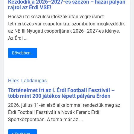
Kezdődik a 2026–2027-es szezon – hazai pályán
rajtol az Érdi VSE!
Hosszú felkészülési időszak után végre ismét
tétmérkőzés vár csapatunkra: szombaton megkezdődik
az NB III Nyugati csoportjának 2026–2027-es idénye.
Az Érdi ...
Bővebben…
Hírek
Labdarúgás
Történelmet írt az I. Érdi Football Fesztivál –
több mint 200 játékos lépett pályára Érden
2026. július 11-én első alkalommal rendeztük meg az
Érdi Football Fesztivált a Novák Ferenc Érdi
Sportközpontban. A torna már az ...