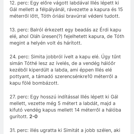
12. perc: Egy előre vágott labdával Illés lépett ki
Gál mellett a félpályánál, rávezette a kapura és 15
méterről lőtt, Tóth óriási bravúrral védeni tudott.
13. perc: Balról érkezett egy beadás az Érdi kapu
elé, ahol Oláh üresen(?) fejelhetett kapura, de Tóth
megint a helyén volt és hárított.
24. perc: Simita jobbról ívelt a kapu elé. Úgy tűnt
simán Tóthé lesz az ívelés, de a vendég hálóőr
kezéből kiperdült a labda, ami éppen Illés elé
pottyant, a támadó szerencsénkre10 méterről a
kapu fölé bombázott.
27. perc: Egy hosszú indítással Illés lépett ki Gál
mellett, vezette még 5 métert a labdát, majd a
kifutó vendég kapus mellett 14 méterről a hálóba
gurított.
2-0
31. perc: illés ugratta ki Simitát a jobb szélen, aki