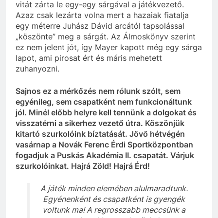
vitát zárta le egy-egy sárgával a játékvezető.
Azaz csak lezárta volna mert a hazaiak fiatalja
egy méterre Juhász Dávid arcától tapsolással
„köszönte” meg a sárgát. Az Álmoskönyv szerint
ez nem jelent jót, így Mayer kapott még egy sárga
lapot, ami pirosat ért és máris mehetett
zuhanyozni.
Sajnos ez a mérkőzés nem rólunk szólt, sem
egyénileg, sem csapatként nem funkcionáltunk
jól. Minél előbb helyre kell tennünk a dolgokat és
visszatérni a sikerhez vezető útra. Köszönjük
kitartó szurkolóink bíztatását. Jövő hétvégén
vasárnap a Novák Ferenc Érdi Sportközpontban
fogadjuk a Puskás Akadémia II. csapatát. Várjuk
szurkolóinkat. Hajrá Zöld! Hajrá Érd!
A játék minden elemében alulmaradtunk.
Egyénenként és csapatként is gyengék
voltunk ma! A regrosszabb meccsünk a