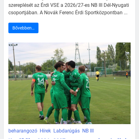
szereplését az Érdi VSE a 2026/27-es NB III Dél-Nyugati
csoportjában. A Novák Ferenc Érdi Sportközpontban ...
Bővebben…
beharangozó
Hírek
Labdarúgás
NB III