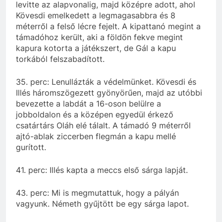
levitte az alapvonalig, majd középre adott, ahol
Kövesdi emelkedett a legmagasabbra és 8
méterről a felső lécre fejelt. A kipattanó megint a
támadóhoz került, aki a földön fekve megint
kapura kotorta a játékszert, de Gál a kapu
torkából felszabadított.
35. perc: Lenullázták a védelmünket. Kövesdi és
Illés háromszögezett gyönyörűen, majd az utóbbi
bevezette a labdát a 16-oson belülre a
jobboldalon és a középen egyedül érkező
csatártárs Oláh elé tálalt. A támadó 9 méterről
ajtó-ablak ziccerben flegmán a kapu mellé
gurított.
41. perc: Illés kapta a meccs első sárga lapját.
43. perc: Mi is megmutattuk, hogy a pályán
vagyunk. Németh gyűjtött be egy sárga lapot.