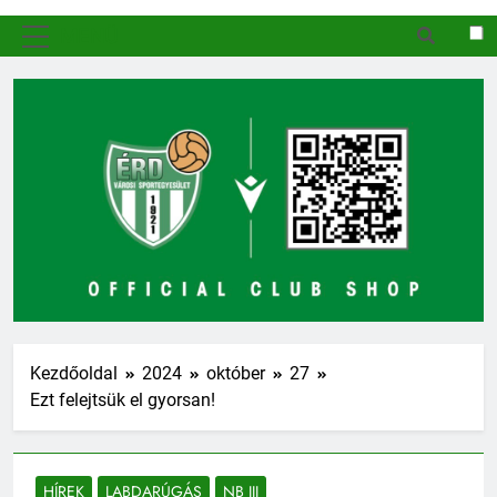
MENÜ
Kezdőoldal
2024
október
27
Ezt felejtsük el gyorsan!
HÍREK
LABDARÚGÁS
NB III