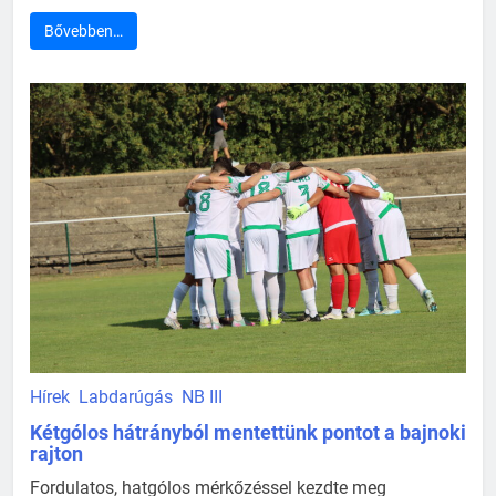
Bővebben…
Hírek
Labdarúgás
NB III
Kétgólos hátrányból mentettünk pontot a bajnoki
rajton
Fordulatos, hatgólos mérkőzéssel kezdte meg