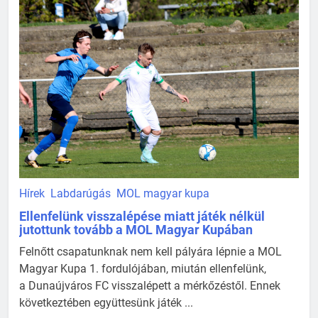
Hírek
Labdarúgás
MOL magyar kupa
Ellenfelünk visszalépése miatt játék nélkül
jutottunk tovább a MOL Magyar Kupában
Felnőtt csapatunknak nem kell pályára lépnie a MOL
Magyar Kupa 1. fordulójában, miután ellenfelünk,
a Dunaújváros FC visszalépett a mérkőzéstől. Ennek
következtében együttesünk játék ...