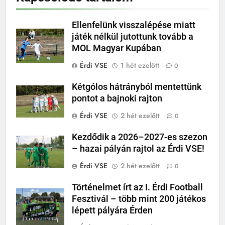
Ellenfelünk visszalépése miatt
játék nélkül jutottunk tovább a
MOL Magyar Kupában
Érdi VSE
1 hét ezelőtt
0
Kétgólos hátrányból mentettünk
pontot a bajnoki rajton
Érdi VSE
2 hét ezelőtt
0
Kezdődik a 2026–2027-es szezon
– hazai pályán rajtol az Érdi VSE!
Érdi VSE
2 hét ezelőtt
0
Történelmet írt az I. Érdi Football
Fesztivál – több mint 200 játékos
lépett pályára Érden