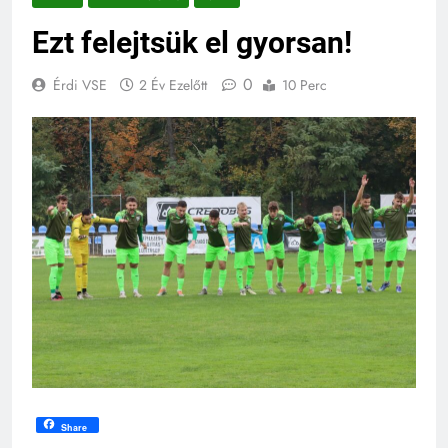
Ezt felejtsük el gyorsan!
0
Érdi VSE
2 Év Ezelőtt
10 Perc
Share