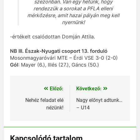
szezonban. Van egy hetünk, hogy
rendezzük a sorokat a PFLA elleni
mérkőzésre, amit hazai pályán meg kell
nyernünk!
-értékelt csalódottan Domján Attila.
NB III. Észak-Nyugati csoport 13. forduló
Mosonmagyaróvári MTE – Érdi VSE 3-0 (2-0)
Gól
: Mayer (6.), Illés (27.), Gáncs (50.)
Előző:
Következő:
Bejegyzés
navigáció
Nehéz feladat elé
Nagy előnyt adtunk…
nézünk!
– U14
Kapcsolódó tartalom