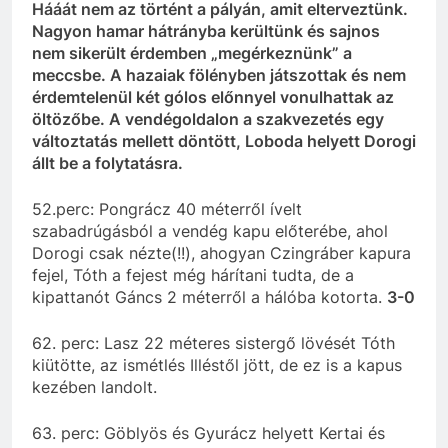
Hááát nem az történt a pályán, amit elterveztünk.
Nagyon hamar hátrányba kerültünk és sajnos
nem sikerült érdemben „megérkeznünk” a
meccsbe. A hazaiak fölényben játszottak és nem
érdemtelenül két gólos előnnyel vonulhattak az
öltözőbe. A vendégoldalon a szakvezetés egy
változtatás mellett döntött, Loboda helyett Dorogi
állt be a folytatásra.
52.perc: Pongrácz 40 méterről ívelt
szabadrúgásból a vendég kapu előterébe, ahol
Dorogi csak nézte(!!), ahogyan Czingráber kapura
fejel, Tóth a fejest még hárítani tudta, de a
kipattanót Gáncs 2 méterről a hálóba kotorta.
3-0
62. perc: Lasz 22 méteres sistergő lövését Tóth
kiütötte, az ismétlés Illéstől jött, de ez is a kapus
kezében landolt.
63. perc: Göblyös és Gyurácz helyett Kertai és