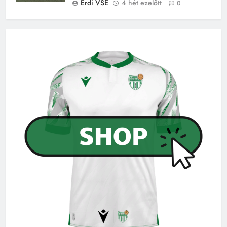
Érdi VSE
4 hét ezelőtt
0