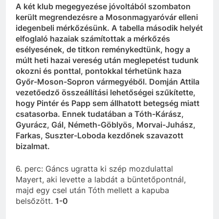
A két klub megegyezése jóvoltából szombaton
került megrendezésre a Mosonmagyaróvár elleni
idegenbeli mérkőzésünk. A tabella második helyét
elfoglaló hazaiak számítottak a mérkőzés
esélyesének, de titkon reménykedtünk, hogy a
múlt heti hazai vereség után meglepetést tudunk
okozni és ponttal, pontokkal térhetünk haza
Győr-Moson-Sopron vármegyéből. Domján Attila
vezetőedző összeállítási lehetőségei szűkítette,
hogy Pintér és Papp sem állhatott betegség miatt
csatasorba. Ennek tudatában a Tóth-Kárász,
Gyurácz, Gál, Németh-Göblyös, Morvai-Juhász,
Farkas, Suszter-Loboda kezdőnek szavazott
bizalmat.
6. perc: Gáncs ugratta ki szép mozdulattal
Mayert, aki levette a labdát a büntetőpontnál,
majd egy csel után Tóth mellett a kapuba
belsőzött.
1-0