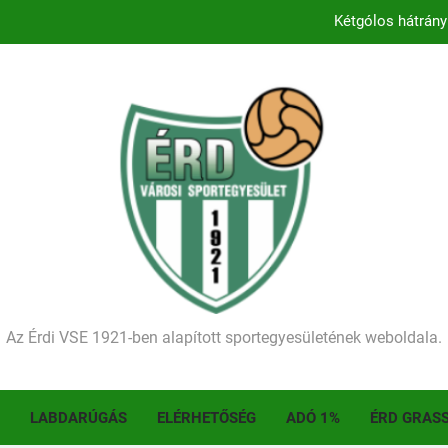
Kétgólos hátrány
Kezdődik a 2026–2027-es sze
Történelmet írt az I. Érdi Football Fesztivál – tö
Ellenfelünk visszalépése miatt játék nélkül
Kétgólos hátrány
Kezdődik a 2026–2027-es sze
Történelmet írt az I. Érdi Football Fesztivál – tö
Az Érdi VSE 1921-ben alapított sportegyesületének weboldala.
LABDARÚGÁS
ELÉRHETŐSÉG
ADÓ 1%
ÉRD GRAS