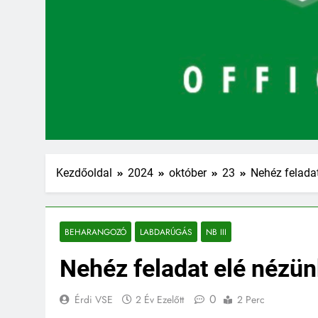
Kezdőoldal
2024
október
23
Nehéz feladat
BEHARANGOZÓ
LABDARÚGÁS
NB III
Nehéz feladat elé nézün
0
Érdi VSE
2 Év Ezelőtt
2 Perc