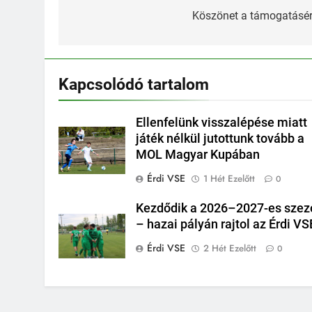
navigáció
Köszönet a támogatásér
Kapcsolódó tartalom
Ellenfelünk visszalépése miatt
játék nélkül jutottunk tovább a
MOL Magyar Kupában
Érdi VSE
1 Hét Ezelőtt
0
Kezdődik a 2026–2027-es szez
– hazai pályán rajtol az Érdi VS
Érdi VSE
2 Hét Ezelőtt
0