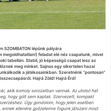
nem SZOMBATON lépünk pályára
egoldhatatlan!) feladat elé néz csapatunk, mivel
ki tabellán. Stabil, jó képességű csapat lesz az
 előznek meg minket. Sajnos egy sikertelen hazai
munkálkodik a játékosainkban. Szeretnénk “pontosan”
szecsapásról. Hajrá Zöld! Hajrá Érd!
, akik komoly sorozatban vannak. Az utolsó hat
eg, hogy gólt sem kaptak. Szervezett, kompakt
tszerzéshez. Úgy gondolom, hogy jelen esetben
, ennek ellenére győzelemre fogunk játszani most