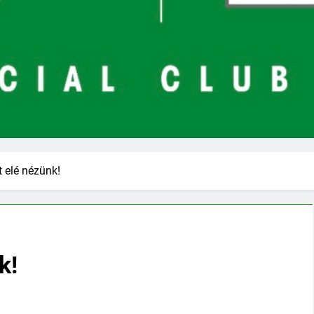
 elé nézünk!
k!