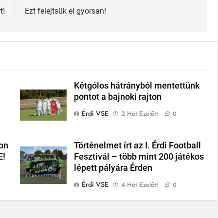
t!
Ezt felejtsük el gyorsan!
Kétgólos hátrányból mentettünk
pontot a bajnoki rajton
Érdi VSE
2 Hét Ezelőtt
0
on
Történelmet írt az I. Érdi Football
E!
Fesztivál – több mint 200 játékos
lépett pályára Érden
Érdi VSE
4 Hét Ezelőtt
0