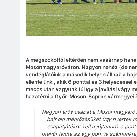
A megszokottól eltérően nem vasárnap ha
Mosonmagyaróváron. Nagyon nehéz (de nem m
vendéglátóink a második helyen állnak a bajno
ellenfelünk , akik 6 ponttal és 3 helyezéssel
meccs után vagyunk túl így a javítási vágy 
hazatérni a Győr-Moson-Sopron vármegyei ös
Nagyon erős csapat a Mosonmagyaróvár
bajnoki mérkőzésüket úgy nyerték m
csapatjátékot kell nyújtanunk a pon
bravúr lenne az egy pont is számunkra