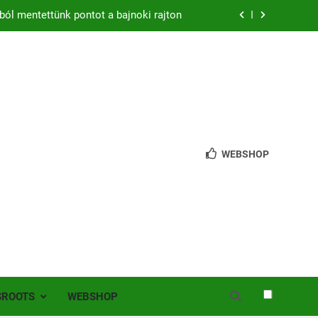
ból mentettünk pontot a bajnoki rajton
zon – hazai pályán rajtol az Érdi VSE!
bb mint 200 játékos lépett pályára Érden
 jutottunk tovább a MOL Magyar Kupában
ból mentettünk pontot a bajnoki rajton
WEBSHOP
zon – hazai pályán rajtol az Érdi VSE!
bb mint 200 játékos lépett pályára Érden
SROOTS
WEBSHOP