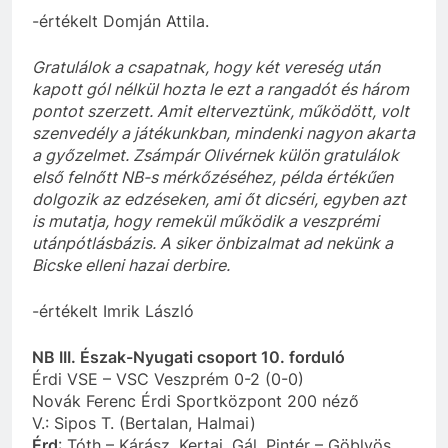
-értékelt Domján Attila.
Gratulálok a csapatnak, hogy két vereség után
kapott gól nélkül hozta le ezt a rangadót és három
pontot szerzett. Amit elterveztünk, működött, volt
szenvedély a játékunkban, mindenki nagyon akarta
a győzelmet. Zsámpár Olivérnek külön gratulálok
első felnőtt NB-s mérkőzéséhez, példa értékűen
dolgozik az edzéseken, ami őt dicséri, egyben azt
is mutatja, hogy remekül működik a veszprémi
utánpótlásbázis. A siker önbizalmat ad nekünk a
Bicske elleni hazai derbire.
-értékelt Imrik László
NB III. Észak-Nyugati csoport 10. forduló
Érdi VSE – VSC Veszprém 0-2 (0-0)
Novák Ferenc Érdi Sportközpont 200 néző
V.: Sipos T. (Bertalan, Halmai)
Érd
: Tóth – Kárász, Kertai, Gál, Pintér – Göblyös