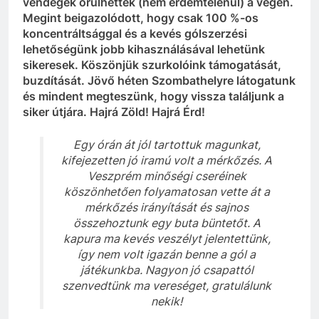
vendégek örülhettek (nem érdemtelenül) a végén.
Megint beigazolódott, hogy csak 100 %-os
koncentráltsággal és a kevés gólszerzési
lehetőségünk jobb kihasználásával lehetünk
sikeresek. Köszönjük szurkolóink támogatását,
buzdítását. Jövő héten Szombathelyre látogatunk
és mindent megteszünk, hogy vissza találjunk a
siker útjára. Hajrá Zöld! Hajrá Érd!
Egy órán át jól tartottuk magunkat,
kifejezetten jó iramú volt a mérkőzés. A
Veszprém minőségi cseréinek
köszönhetően folyamatosan vette át a
mérkőzés irányítását és sajnos
összehoztunk egy buta büntetőt. A
kapura ma kevés veszélyt jelentettünk,
így nem volt igazán benne a gól a
játékunkba. Nagyon jó csapattól
szenvedtünk ma vereséget, gratulálunk
nekik!