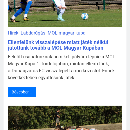
Hírek
Labdarúgás
MOL magyar kupa
Ellenfelünk visszalépése miatt játék nélkül
jutottunk tovább a MOL Magyar Kupában
Felnőtt csapatunknak nem kell pályára lépnie a MOL
Magyar Kupa 1. fordulójában, miután ellenfelünk,
a Dunaújváros FC visszalépett a mérkőzéstől. Ennek
következtében együttesünk játék ...
Bővebben…