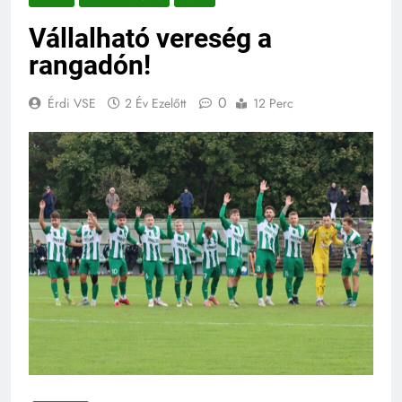
Vállalható vereség a
rangadón!
0
Érdi VSE
2 Év Ezelőtt
12 Perc