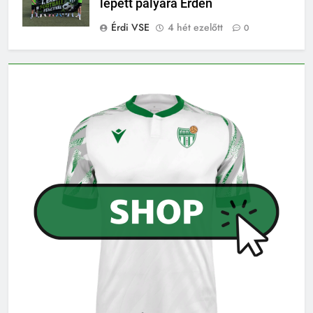
lépett pályára Érden
Érdi VSE
4 hét ezelőtt
0