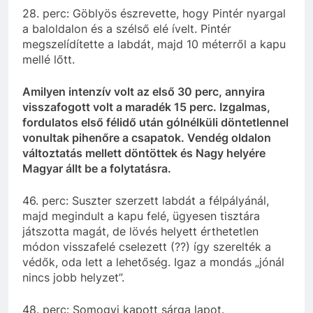
28. perc: Göblyös észrevette, hogy Pintér nyargal
a baloldalon és a szélső elé ívelt. Pintér
megszelídítette a labdát, majd 10 méterről a kapu
mellé lőtt.
Amilyen intenzív volt az első 30 perc, annyira
visszafogott volt a maradék 15 perc. Izgalmas,
fordulatos első félidő után gólnélküli döntetlennel
vonultak pihenőre a csapatok. Vendég oldalon
változtatás mellett döntöttek és Nagy helyére
Magyar állt be a folytatásra.
46. perc: Suszter szerzett labdát a félpályánál,
majd megindult a kapu felé, ügyesen tisztára
játszotta magát, de lövés helyett érthetetlen
módon visszafelé cselezett (??) így szerelték a
védők, oda lett a lehetőség. Igaz a mondás „jónál
nincs jobb helyzet”.
48. perc: Somogyi kapott sárga lapot.