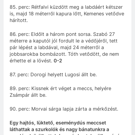
85. perc: Rétfalvi küzdött meg a labdáért kétszer
is, majd 18 méterről kapura lőtt, Kemenes vetődve
hárított.
86. perc: Eldőlt a három pont sorsa. Szabó 27
méterre a kaputól jól fordult le a védőjéről, tett
pár lépést a labdával, majd 24 méterről a
jobbsarokba bombázott. Tóth vetődött, de nem
érhette el a lövést.
0-2
87. perc: Dorogi helyett Lugosi állt be.
89. perc: Kissnek ért véget a meccs, helyére
Zsámpár állt be.
90. perc: Morvai sárga lapja zárta a mérkőzést.
Egy hajtós, lüktető, eseménydús meccset
láthattak a szurkolók és nagy bánatunkra a