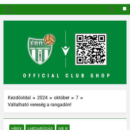
MENÜ
Kezdőoldal
2024
október
7
Vállalható vereség a rangadón!
HÍREK
LABDARÚGÁS
NB III