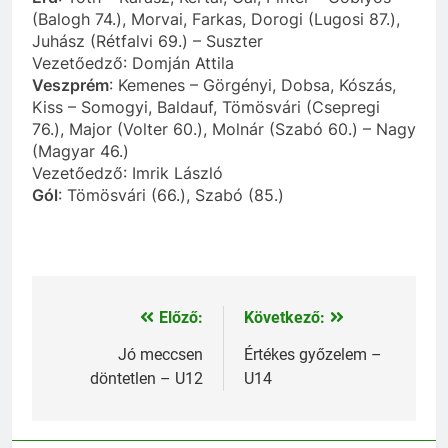
(Balogh 74.), Morvai, Farkas, Dorogi (Lugosi 87.),
Juhász (Rétfalvi 69.) – Suszter
Vezetőedző: Domján Attila
Veszprém
: Kemenes – Görgényi, Dobsa, Kószás,
Kiss – Somogyi, Baldauf, Tömösvári (Csepregi
76.), Major (Volter 60.), Molnár (Szabó 60.) – Nagy
(Magyar 46.)
Vezetőedző: Imrik László
Gól
: Tömösvári (66.), Szabó (85.)
Előző:
Következő:
Bejegyzés
navigáció
Jó meccsen
Értékes győzelem –
döntetlen – U12
U14