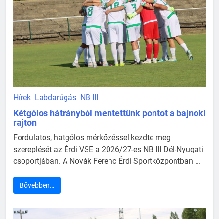
Hírek
Labdarúgás
NB III
Kétgólos hátrányból mentettünk pontot a bajnoki
rajton
Fordulatos, hatgólos mérkőzéssel kezdte meg
szereplését az Érdi VSE a 2026/27-es NB III Dél-Nyugati
csoportjában. A Novák Ferenc Érdi Sportközpontban ...
Bővebben…