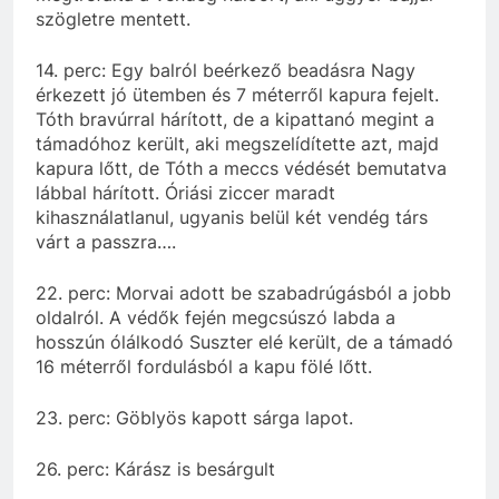
szögletre mentett.
14. perc: Egy balról beérkező beadásra Nagy
érkezett jó ütemben és 7 méterről kapura fejelt.
Tóth bravúrral hárított, de a kipattanó megint a
támadóhoz került, aki megszelídítette azt, majd
kapura lőtt, de Tóth a meccs védését bemutatva
lábbal hárított. Óriási ziccer maradt
kihasználatlanul, ugyanis belül két vendég társ
várt a passzra….
22. perc: Morvai adott be szabadrúgásból a jobb
oldalról. A védők fején megcsúszó labda a
hosszún ólálkodó Suszter elé került, de a támadó
16 méterről fordulásból a kapu fölé lőtt.
23. perc: Göblyös kapott sárga lapot.
26. perc: Kárász is besárgult