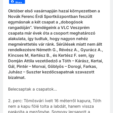
Share
Október első vasárnapján hazai környezetben a
Novák Ferenc Érdi Sportközpontban feszült
egymásnak a két csapat a „dobogósok
rangadóján”. Vendégeink a VLC Veszprém
csapata már évek óta a csoport meghatározó
alakulata, így tudtuk, hogy nagyon nehéz
megmérettetés vár ránk. Sérülések miatt nem állt
rendelkezésre Németh G., Révész A., Gyurácz A.,
Kincses M, Kertész B., és Kertész F. sem, így
Domján Attila vezetőedző a Tóth – Kárász, Kertai,
Gál, Pintér – Morvai, Göblyös – Dorogi, Farkas,
Juhász – Suszter kezdőcsapatnak szavazott
bizalmat.
Belecsaptak a csapatok…
2. perc: Tömösvári ívelt 16 méterről kapura, Tóth
nem a kapu fölé tolta a labdát, hanem vissza
paskolta a mezőnybe. Somogy lecsapott a