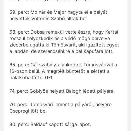
59. perc: Molnár és Major hagyta el a pályát,
helyettük Volterés Szabó álltak be.
63. perc: Dobsa remekül vette észre, hogy Kertai
rosszul helyezkedik és a védő mögé beívelve
ziccerbe ugatta ki Tömösvárit, aki igazított egyet
a labdán, de szerencsénkre a bal kapufára lőtt.
65. perc: Gál szabálytalankodott Tömösvárival a
16-oson belül. A megítélt büntetőt a sértett a
balalsóba lőtte.
0-1
74. perc: Göblyös helyett Balogh lépett pályára.
76. perc: Tömösvári lement a pályáról, helyére
Csepregi jött be.
80. perc: Baldauf kapott sárga lapot.