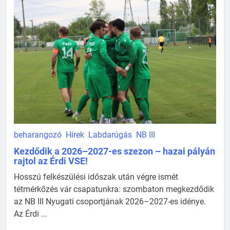
beharangozó
Hírek
Labdarúgás
NB III
Kezdődik a 2026–2027-es szezon – hazai pályán
rajtol az Érdi VSE!
Hosszú felkészülési időszak után végre ismét
tétmérkőzés vár csapatunkra: szombaton megkezdődik
az NB III Nyugati csoportjának 2026–2027-es idénye.
Az Érdi ...