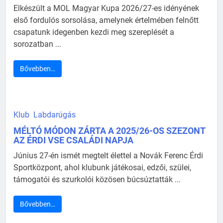
Elkészült a MOL Magyar Kupa 2026/27-es idényének
első fordulós sorsolása, amelynek értelmében felnőtt
csapatunk idegenben kezdi meg szereplését a
sorozatban ...
Bővebben…
Klub
Labdarúgás
MÉLTÓ MÓDON ZÁRTA A 2025/26-OS SZEZONT
AZ ÉRDI VSE CSALÁDI NAPJA
Június 27-én ismét megtelt élettel a Novák Ferenc Érdi
Sportközpont, ahol klubunk játékosai, edzői, szülei,
támogatói és szurkolói közösen búcsúztatták ...
Bővebben…