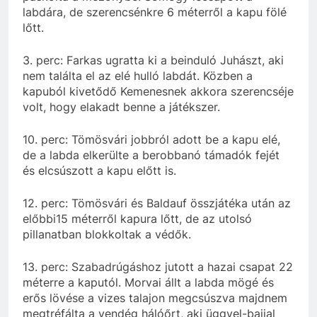
labdára, de szerencsénkre 6 méterről a kapu fölé
lőtt.
3. perc: Farkas ugratta ki a beinduló Juhászt, aki
nem találta el az elé hulló labdát. Közben a
kapuból kivetődő Kemenesnek akkora szerencséje
volt, hogy elakadt benne a játékszer.
10. perc: Tömösvári jobbról adott be a kapu elé,
de a labda elkerülte a berobbanó támadók fejét
és elcsúszott a kapu előtt is.
12. perc: Tömösvári és Baldauf összjátéka után az
előbbi15 méterről kapura lőtt, de az utolsó
pillanatban blokkoltak a védők.
13. perc: Szabadrúgáshoz jutott a hazai csapat 22
méterre a kaputól. Morvai állt a labda mögé és
erős lövése a vizes talajon megcsúszva majdnem
megtréfálta a vendég hálóőrt, aki üggyel-bajjal