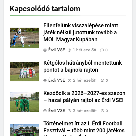
Kapcsolódó tartalom
Ellenfelünk visszalépése miatt
játék nélkül jutottunk tovább a
MOL Magyar Kupában
Érdi VSE
1 hét ezelőtt
0
Kétgólos hátrányból mentettünk
pontot a bajnoki rajton
Érdi VSE
2 hét ezelőtt
0
Kezdődik a 2026–2027-es szezon
– hazai pályán rajtol az Érdi VSE!
Érdi VSE
2 hét ezelőtt
0
Történelmet írt az I. Érdi Football
Fesztivál – több mint 200 játékos