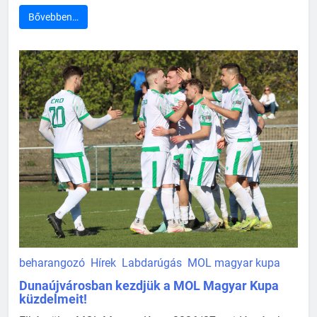
Bővebben…
beharangozó
Hírek
Labdarúgás
MOL magyar kupa
Dunaújvárosban kezdjük a MOL Magyar Kupa
küzdelmeit!