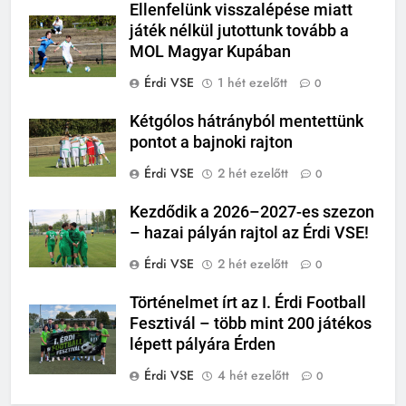
Ellenfelünk visszalépése miatt
játék nélkül jutottunk tovább a
MOL Magyar Kupában
Érdi VSE
1 hét ezelőtt
0
Kétgólos hátrányból mentettünk
pontot a bajnoki rajton
Érdi VSE
2 hét ezelőtt
0
Kezdődik a 2026–2027-es szezon
– hazai pályán rajtol az Érdi VSE!
Érdi VSE
2 hét ezelőtt
0
Történelmet írt az I. Érdi Football
Fesztivál – több mint 200 játékos
lépett pályára Érden
Érdi VSE
4 hét ezelőtt
0