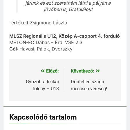
járunk és ezt szeretném látni a pályán a
jövőben is, Gratulálok!
-értékelt Zsigmond László
MLSZ Regionális U12, Közép A-csoport 4. forduló
METON-FC Dabas – Érdi VSE 2:3
Gól
: Havasi, Pálok, Dvorszky
Előző:
Következő:
Bejegyzés
navigáció
Győzött a fizikai
Döntetlen szagú
fölény – U13
meccsen vereség!
Kapcsolódó tartalom