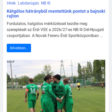
Hírek
Labdarúgás
NB III
Kétgólos hátrányból mentettünk pontot a bajnoki
rajton
Fordulatos, hatgólos mérkőzéssel kezdte meg
szereplését az Érdi VSE a 2026/27-es NB III Dél-Nyugati
csoportjában. A Novák Ferenc Érdi Sportközpontban ...
Bővebben…