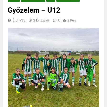
Győzelem – U12
0
Érdi VSE
2 Év Ezelőtt
2 Perc