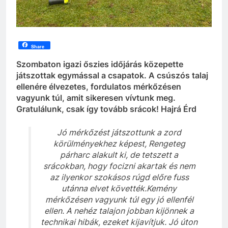
Share
Szombaton igazi őszies időjárás közepette
játszottak egymással a csapatok. A csúszós talaj
ellenére élvezetes, fordulatos mérkőzésen
vagyunk túl, amit sikeresen vívtunk meg.
Gratulálunk, csak így tovább srácok! Hajrá Érd
Jó mérkőzést játszottunk a zord
körülményekhez képest, Rengeteg
párharc alakult ki, de tetszett a
srácokban, hogy focizni akartak és nem
az ilyenkor szokásos rúgd előre fuss
utánna elvet követték.Kemény
mérkőzésen vagyunk túl egy jó ellenfél
ellen. A nehéz talajon jobban kijönnek a
technikai hibák, ezeket kijavítjuk. Jó úton