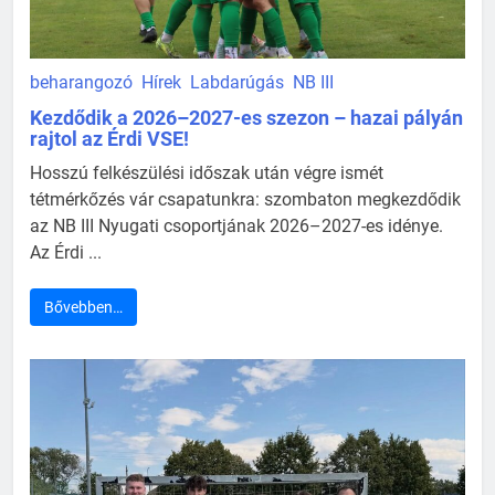
beharangozó
Hírek
Labdarúgás
NB III
Kezdődik a 2026–2027-es szezon – hazai pályán
rajtol az Érdi VSE!
Hosszú felkészülési időszak után végre ismét
tétmérkőzés vár csapatunkra: szombaton megkezdődik
az NB III Nyugati csoportjának 2026–2027-es idénye.
Az Érdi ...
Bővebben…