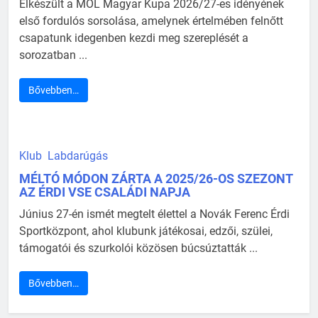
Elkészült a MOL Magyar Kupa 2026/27-es idényének
első fordulós sorsolása, amelynek értelmében felnőtt
csapatunk idegenben kezdi meg szereplését a
sorozatban ...
Bővebben…
Klub
Labdarúgás
MÉLTÓ MÓDON ZÁRTA A 2025/26-OS SZEZONT
AZ ÉRDI VSE CSALÁDI NAPJA
Június 27-én ismét megtelt élettel a Novák Ferenc Érdi
Sportközpont, ahol klubunk játékosai, edzői, szülei,
támogatói és szurkolói közösen búcsúztatták ...
Bővebben…