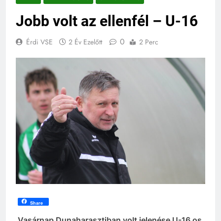
Jobb volt az ellenfél – U-16
0
Érdi VSE
2 Év Ezelőtt
2 Perc
Share
Vasárnap Dunaharasztiban volt jelenése U-16 os