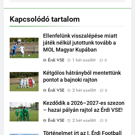
Kapcsolódó tartalom
Ellenfelünk visszalépése miatt
játék nélkül jutottunk tovább a
MOL Magyar Kupában
Érdi VSE
1 hét ezelőtt
0
Kétgólos hátrányból mentettünk
pontot a bajnoki rajton
Érdi VSE
2 hét ezelőtt
0
Kezdődik a 2026–2027-es szezon
– hazai pályán rajtol az Érdi VSE!
Érdi VSE
2 hét ezelőtt
0
Történelmet írt az I. Érdi Football