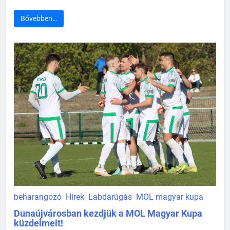
Bővebben…
beharangozó
Hírek
Labdarúgás
MOL magyar kupa
Dunaújvárosban kezdjük a MOL Magyar Kupa
küzdelmeit!