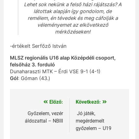
Lehet sok nekünk a felső házi rájátszás? A
látottak alapján így gondolom, de
remélem, én tévedek és meg cáfolják a
véleményemet az elkövetkező
mérkőzéseken!
-értékelt Serfőző István
MLSZ regionális U16 alap Középdéli csoport,
felsőház 3. forduló
Dunaharaszti MTK – Érdi VSE 9-1 (4-1)
Gól
: Góman (43.)
Előző:
Következő:
Bejegyzés
navigáció
Győzelem, vezér
Jó játék,
áldozattal – NBIII
megérdemelt
győzelem – U19