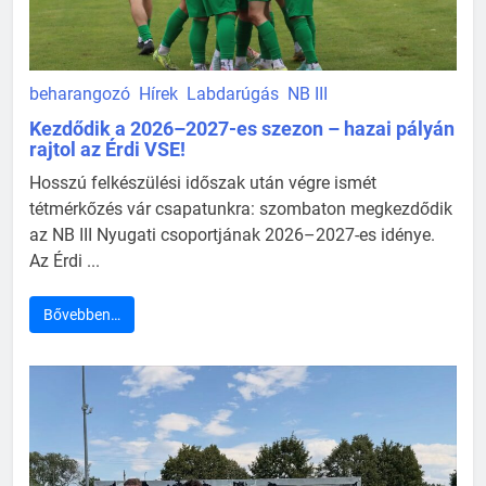
beharangozó
Hírek
Labdarúgás
NB III
Kezdődik a 2026–2027-es szezon – hazai pályán
rajtol az Érdi VSE!
Hosszú felkészülési időszak után végre ismét
tétmérkőzés vár csapatunkra: szombaton megkezdődik
az NB III Nyugati csoportjának 2026–2027-es idénye.
Az Érdi ...
Bővebben…