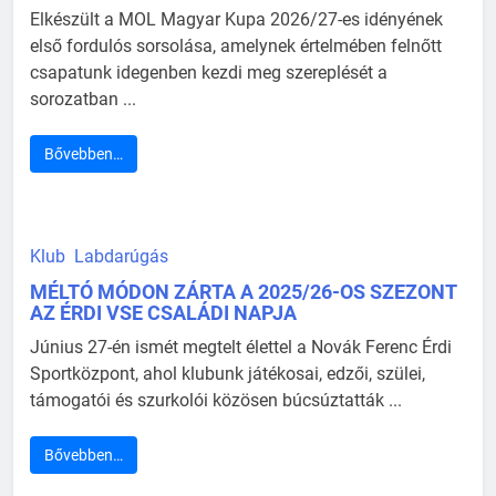
Elkészült a MOL Magyar Kupa 2026/27-es idényének
első fordulós sorsolása, amelynek értelmében felnőtt
csapatunk idegenben kezdi meg szereplését a
sorozatban ...
Bővebben…
Klub
Labdarúgás
MÉLTÓ MÓDON ZÁRTA A 2025/26-OS SZEZONT
AZ ÉRDI VSE CSALÁDI NAPJA
Június 27-én ismét megtelt élettel a Novák Ferenc Érdi
Sportközpont, ahol klubunk játékosai, edzői, szülei,
támogatói és szurkolói közösen búcsúztatták ...
Bővebben…