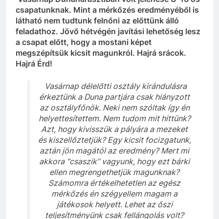
csapatunknak. Mint a mérkőzés eredményéből is
látható nem tudtunk felnőni az előttünk álló
feladathoz. Jövő hétvégén javítási lehetőség lesz
a csapat előtt, hogy a mostani képet
megszépítsük kicsit magunkról. Hajrá srácok.
Hajrá Érd!
Vasárnap délelőtti osztály kirándulásra
érkeztünk a Duna partjára csak hiányzott
az osztályfőnök. Neki nem szóltak így én
helyettesítettem. Nem tudom mit hittünk?
Azt, hogy kivisszük a pályára a mezeket
és kiszellőztetjük? Egy kicsit focizgatunk,
aztán jön magától az eredmény? Mert mi
akkora “csaszik” vagyunk, hogy ezt bárki
ellen megrengethetjük magunknak?
Számomra értékelhetetlen az egész
mérkőzés én szégyellem magam a
játékosok helyett. Lehet az őszi
teljesítményünk csak fellángolás volt?