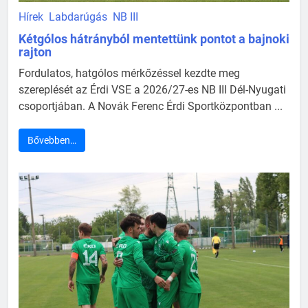
Hírek
Labdarúgás
NB III
Kétgólos hátrányból mentettünk pontot a bajnoki
rajton
Fordulatos, hatgólos mérkőzéssel kezdte meg
szereplését az Érdi VSE a 2026/27-es NB III Dél-Nyugati
csoportjában. A Novák Ferenc Érdi Sportközpontban ...
Bővebben…