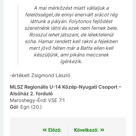
A mai mérkőzést miatt vállaljuk a
felelősséget,de ennyi enervált srácot rég
láttunk a pályán. Folytonos fejlődést
szeretnénk látni és ezek nem fernek bele.
Rosszul lehet játszani, de lélektelenül
soha. Hamar rendett kell rakni a fejekben
mert jövő héten már a Batta ellen kell
készüljünk, ami pikáns meccsnek
ígérkezik.
-értékelt Zsigmond László
MLSZ Regionális U-14 Közép-Nyugati Csoport –
Alsóház 2. forduló
Maroshegy-Érdi VSE 7:1
Gól
: Egri (20.)
Előző:
Következő:
Bejegyzés