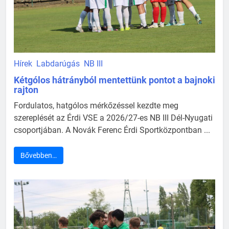
Hírek
Labdarúgás
NB III
Kétgólos hátrányból mentettünk pontot a bajnoki
rajton
Fordulatos, hatgólos mérkőzéssel kezdte meg
szereplését az Érdi VSE a 2026/27-es NB III Dél-Nyugati
csoportjában. A Novák Ferenc Érdi Sportközpontban ...
Bővebben…