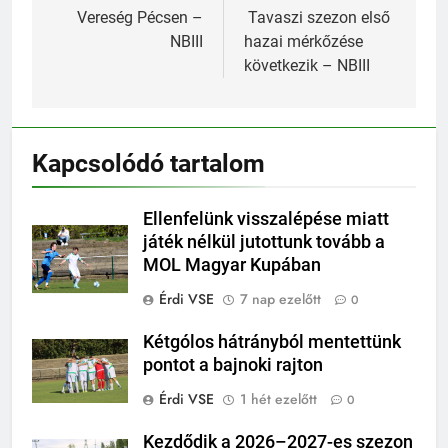
navigáció
Vereség Pécsen –
Tavaszi szezon első
NBIII
hazai mérkőzése
következik – NBIII
Kapcsolódó tartalom
Ellenfelünk visszalépése miatt
játék nélkül jutottunk tovább a
MOL Magyar Kupában
Érdi VSE
7 nap ezelőtt
0
Kétgólos hátrányból mentettünk
pontot a bajnoki rajton
Érdi VSE
1 hét ezelőtt
0
Kezdődik a 2026–2027-es szezon