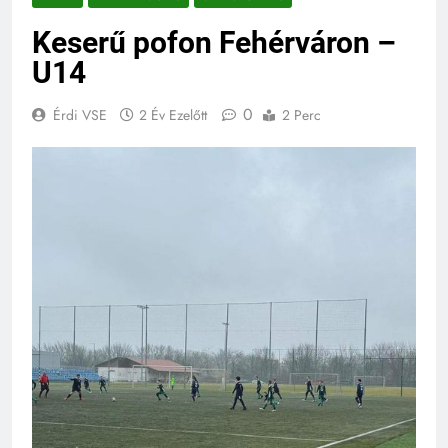
Keserű pofon Fehérváron –
U14
0
Érdi VSE
2 Év Ezelőtt
2 Perc