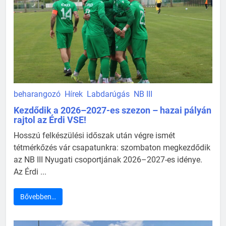
beharangozó
Hírek
Labdarúgás
NB III
Kezdődik a 2026–2027-es szezon – hazai pályán
rajtol az Érdi VSE!
Hosszú felkészülési időszak után végre ismét
tétmérkőzés vár csapatunkra: szombaton megkezdődik
az NB III Nyugati csoportjának 2026–2027-es idénye.
Az Érdi ...
Bővebben…