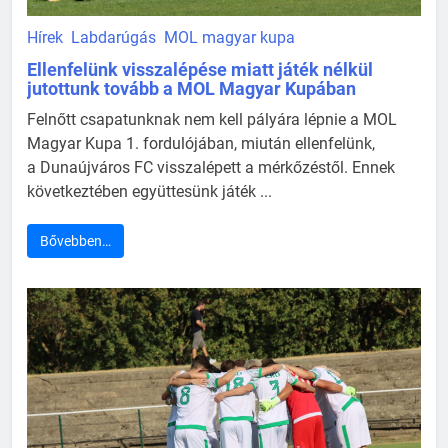
Hírek
Labdarúgás
MOL magyar kupa
Ellenfelünk visszalépése miatt játék nélkül
jutottunk tovább a MOL Magyar Kupában
Felnőtt csapatunknak nem kell pályára lépnie a MOL
Magyar Kupa 1. fordulójában, miután ellenfelünk,
a Dunaújváros FC visszalépett a mérkőzéstől. Ennek
következtében együttesünk játék ...
Bővebben…