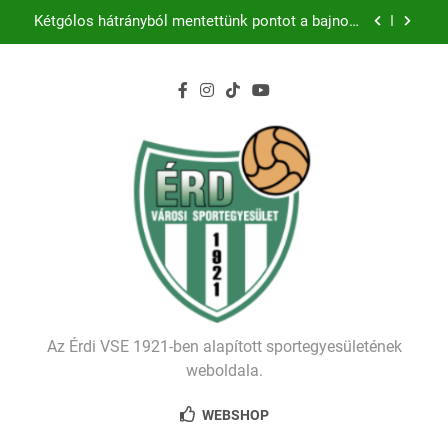
Ugrás
Kezdődik a 2026–2027-es szezon – hazai pályán
a
rajtol az Érdi VSE!
tartalomra
Történelmet írt az I. Érdi Football Fesztivál – több
mint 200 játékos lépett pályára Érden
Ellenfelünk visszalépése miatt játék nélkül
jutottunk tovább a MOL Magyar Kupában
Kétgólos hátrányból mentettünk pontot a bajnoki
rajton
Kezdődik a 2026–2027-es szezon – hazai pályán
rajtol az Érdi VSE!
Történelmet írt az I. Érdi Football Fesztivál – több
mint 200 játékos lépett pályára Érden
Az Érdi VSE 1921-ben alapított sportegyesületének
weboldala.
WEBSHOP