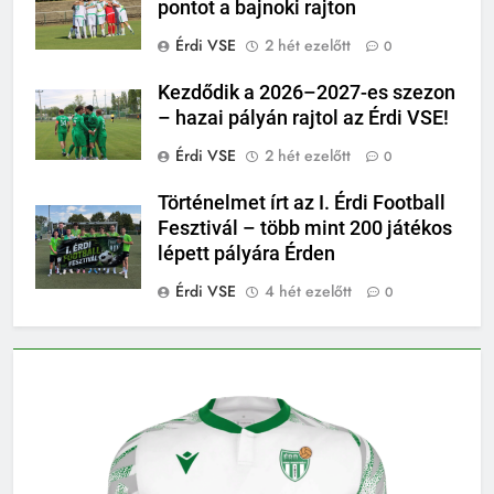
pontot a bajnoki rajton
Érdi VSE
2 hét ezelőtt
0
Kezdődik a 2026–2027-es szezon
– hazai pályán rajtol az Érdi VSE!
Érdi VSE
2 hét ezelőtt
0
Történelmet írt az I. Érdi Football
Fesztivál – több mint 200 játékos
lépett pályára Érden
Érdi VSE
4 hét ezelőtt
0