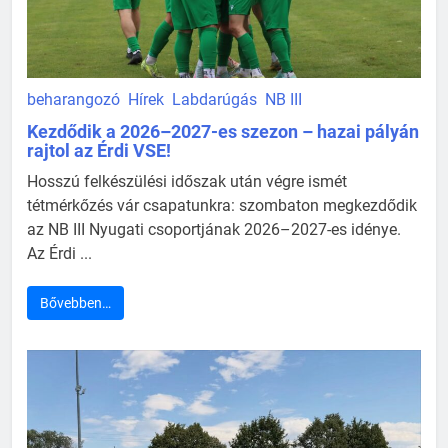
beharangozó
Hírek
Labdarúgás
NB III
Kezdődik a 2026–2027-es szezon – hazai pályán
rajtol az Érdi VSE!
Hosszú felkészülési időszak után végre ismét
tétmérkőzés vár csapatunkra: szombaton megkezdődik
az NB III Nyugati csoportjának 2026–2027-es idénye.
Az Érdi ...
Bővebben…