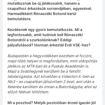
mutatkoznak be új játékosaink, hanem a
csapathoz érkezésük sorrendjében, egyesével.
Harmadikként Rónaszéki Botond kerül
bemutatásra.
Kezdésnek egy gyors bemutatkozás. Mi a
legfontosabb, amit tudniuk kell Rónaszéki
Botondról a szurkolóinknak? Eddigi
pályafutásod? Honnan érkeztél Érdi VSE-hez?
Budapesten a Hegyvidékben kezdtem el focizni,
majd több helyen is megfordultam, mint utánpótlás
játékos az MTK-ban és a Puskás Akadémián is.
Majd a Svábhegynél kerültem be a felnőtt
labdarúgásba. Azt követően a Videoton II.-ben az
Nb3 – as csapatban játszottam 2 évet, ami után a
Kelenbe kerültem és onnan a Biatorbágyba, ahol az
előző félévet töltöttem.
Mi a posztod? Melyik pozícióban érzed igazán jól