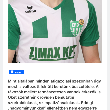
Share
Mint általában minden átigazolási szezonban úgy
most is változott felnőtt keretünk összetétele. A
távozók mellett természetesen vannak érkezők is.
Őket szeretnénk röviden bemutatni
szurkolóinknak, szimpatizánsainknak. Eddigi
„hagyományunkkal” ellentétben nem egyszerre