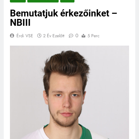
Bemutatjuk érkezőinket –
NBIII
0
Érdi VSE
2 Év Ezelőtt
5 Perc