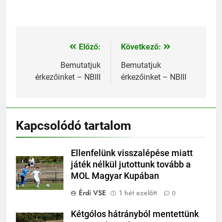
Előző:
Következő:
Bejegyzés
navigáció
Bemutatjuk
Bemutatjuk
érkezőinket – NBIII
érkezőinket – NBIII
Kapcsolódó tartalom
Ellenfelünk visszalépése miatt
játék nélkül jutottunk tovább a
MOL Magyar Kupában
Érdi VSE
1 hét ezelőtt
0
Kétgólos hátrányból mentettünk