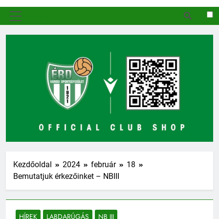
MENÜ
Kezdőoldal
2024
február
18
Bemutatjuk érkezőinket – NBIII
HÍREK
LABDARÚGÁS
NB III