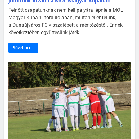
jutottunk tovább a MOL Magyar Kupában
Felnőtt csapatunknak nem kell pályára lépnie a MOL
Magyar Kupa 1. fordulójában, miután ellenfelünk,
a Dunaújváros FC visszalépett a mérkőzéstől. Ennek
következtében együttesünk játék ...
Bővebben…