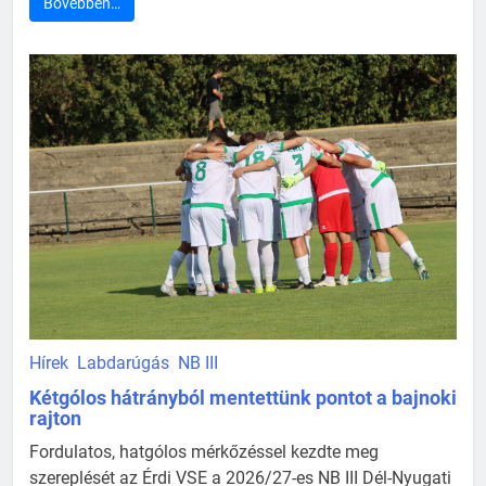
Bővebben…
Hírek
Labdarúgás
NB III
Kétgólos hátrányból mentettünk pontot a bajnoki
rajton
Fordulatos, hatgólos mérkőzéssel kezdte meg
szereplését az Érdi VSE a 2026/27-es NB III Dél-Nyugati