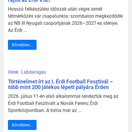
Hosszú felkészülési időszak után végre ismét
tétmérkőzés vár csapatunkra: szombaton megkezdődik
az NB III Nyugati csoportjának 2026–2027-es idénye.
Az Érdi ...
Bővebben…
Hírek
Labdarúgás
Történelmet írt az I. Érdi Football Fesztivál –
több mint 200 játékos lépett pályára Érden
2026. július 11-én első alkalommal rendeztük meg az
Érdi Football Fesztivált a Novák Ferenc Érdi
Sportközpontban. A torna már az ...
Bővebben…