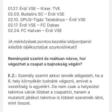
01.27. Érdi VSE – III.ker.
TVE
02.03. Budaörs
SC
–
Érdi
VSE
02.10.
OPUS
–
Tigáz
Tatabánya – Érdi
VSE
02.17. Érdi
VSE
–
FC
Dabas
02.24.
FC
Hatvan – Érdi
VSE
(A mérkőzések pontos kezdési időpontjairól
később tájékoztatjuk szurkolóinkat!)
Reményeid szerint és reálisan nézve, hol
végezhet a csapat a bajnokság végén?
E.Z.:
Személy szerint akkor lennék elégedett, ha a
6. hely környékén tudnánk végezni, amivel a
vezetőség
is egyetért. De nem csak a helyezést
tekintve várok többet a csapattól, hanem a
mutatott
játékot tekintve is többet szeretnék látni,
mint ősszel.