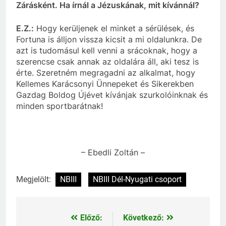
Zárásként. Ha írnál a Jézuskának, mit kívánnál?
E.Z.:
Hogy kerüljenek el minket a sérülések, és
Fortuna is álljon vissza kicsit a mi oldalunkra. De
azt
is
tudomásul kell venni a srácoknak, hogy a
szerencse csak annak az oldalára áll, aki tesz is
érte. Szeretném megragadni az alkalmat, hogy
Kellemes Karácsonyi Ünnepeket és Sikerekben
Gazdag Boldog Újévet kívánjak szurkolóinknak és
minden sportbarátnak!
– Ebedli Zoltán –
Megjelölt:
NBIII
NBIII Dél-Nyugati csoport
Előző:
Következő:
Bejegyzés