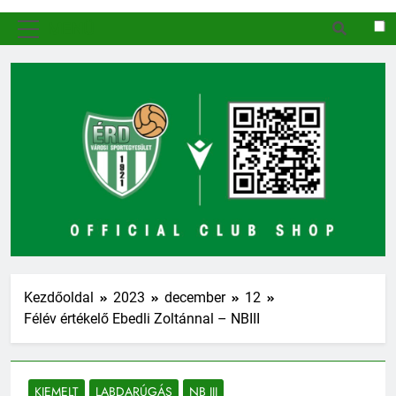
MENÜ
Kezdőoldal
2023
december
12
Félév értékelő Ebedli Zoltánnal – NBIII
KIEMELT
LABDARÚGÁS
NB III