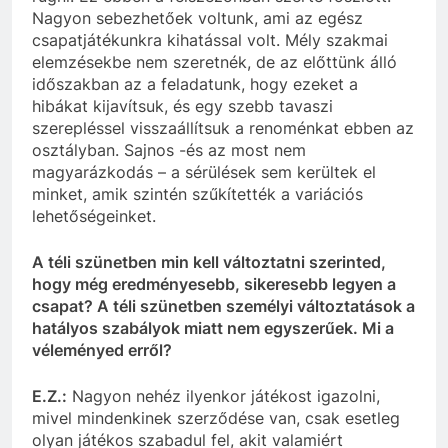
Nagyon sebezhetőek voltunk, ami az egész
csapatjátékunkra
kihatással volt. Mély szakmai
elemzésekbe nem szeretnék, de az előttünk álló
időszakban
az a feladatunk, hogy ezeket a
hibákat kijavítsuk, és egy szebb tavaszi
szerepléssel
visszaállítsuk
a renoménkat ebben az
osztályban. Sajnos -és az most nem
magyarázkodás – a
sérülések
sem kerültek el
minket, amik szintén szűkítették a variációs
lehetőségeinket.
A téli szünetben min kell változtatni szerinted,
hogy még eredményesebb, sikeresebb legyen a
csapat
? A téli szünetben személyi változtatások a
hatályos szabályok miatt nem egyszerűek. Mi a
véleményed
erről?
E.Z.:
Nagyon nehéz ilyenkor játékost igazolni,
mivel mindenkinek szerződése van, csak esetleg
olyan
játékos szabadul fel, akit valamiért