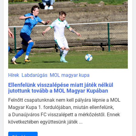
Hírek
Labdarúgás
MOL magyar kupa
Ellenfelünk visszalépése miatt játék nélkül
jutottunk tovább a MOL Magyar Kupában
Felnőtt csapatunknak nem kell pályára lépnie a MOL
Magyar Kupa 1. fordulójában, miután ellenfelünk,
a Dunaújváros FC visszalépett a mérkőzéstől. Ennek
következtében együttesünk játék ...