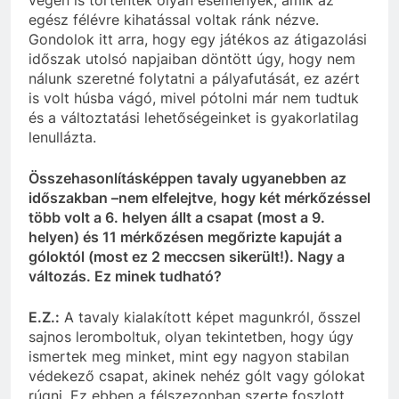
végén is történtek
olyan
események, amik az
egész félévre kihatással voltak ránk nézve.
Gondolok itt arra, hogy egy
játékos
az átigazolási
időszak utolsó napjaiban döntött úgy, hogy nem
nálunk szeretné folytatni a
pályafutását
, ez azért
is volt húsba vágó, mivel pótolni már nem tudtuk
és a változtatási
lehetőségeinket
is gyakorlatilag
lenullázta.
Összehasonlításképpen tavaly ugyanebben az
időszakban –nem elfelejtve, hogy két mérkőzéssel
több
volt a 6. helyen állt a csapat (most a 9.
helyen) és 11 mérkőzésen megőrizte kapuját a
góloktól
(most ez 2 meccsen sikerült!). Nagy a
változás. Ez minek tudható?
E.Z.:
A tavaly kialakított képet magunkról, ősszel
sajnos leromboltuk, olyan tekintetben, hogy úgy
ismertek
meg minket, mint egy nagyon stabilan
védekező csapat, akinek nehéz gólt vagy gólokat
rúgni
. Ez ebben a félszezonban szerte foszlott.