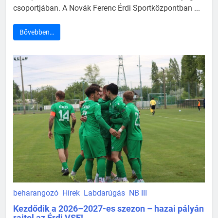
csoportjában. A Novák Ferenc Érdi Sportközpontban ...
Bővebben…
beharangozó
Hírek
Labdarúgás
NB III
Kezdődik a 2026–2027-es szezon – hazai pályán
rajtol az Érdi VSE!