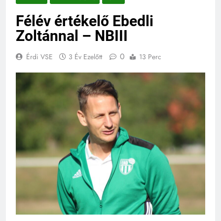
Félév értékelő Ebedli
Zoltánnal – NBIII
0
Érdi VSE
3 Év Ezelőtt
13 Perc