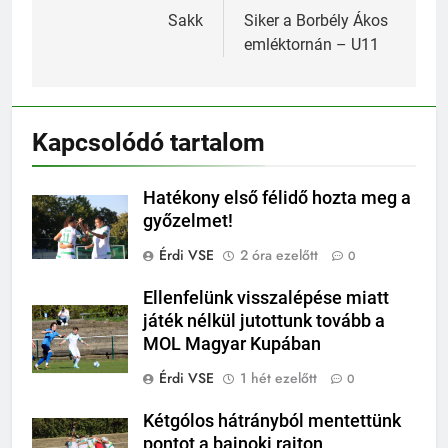
navigáció
Sakk
Siker a Borbély Ákos
emléktornán – U11
Kapcsolódó tartalom
Hatékony első félidő hozta meg a
győzelmet!
Érdi VSE
2 óra ezelőtt
0
Ellenfelünk visszalépése miatt
játék nélkül jutottunk tovább a
MOL Magyar Kupában
Érdi VSE
1 hét ezelőtt
0
Kétgólos hátrányból mentettünk
pontot a bajnoki rajton