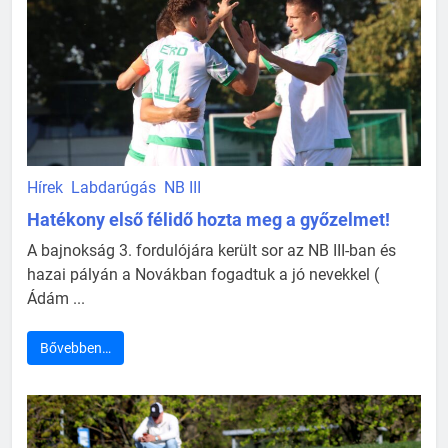
Hírek
Labdarúgás
NB III
Hatékony első félidő hozta meg a győzelmet!
A bajnokság 3. fordulójára került sor az NB III-ban és
hazai pályán a Novákban fogadtuk a jó nevekkel (
Ádám ...
Bővebben…