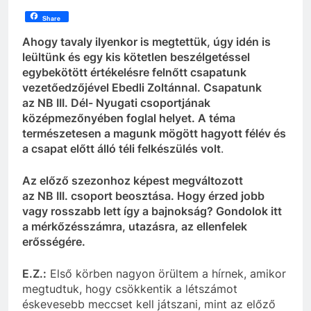
Share
Ahogy tavaly ilyenkor is megtettük, úgy idén is
leültünk és egy kis kötetlen beszélgetéssel
egybekötött
értékelésre felnőtt csapatunk
vezetőedzőjével
Ebedli
Zoltánnal. Csapatunk
az
NB
III. Dél- Nyugati csoportjának
középmezőnyében foglal helyet. A téma
természetesen a magunk mögött
hagyott
félév és
a csapat előtt álló téli felkészülés volt
.
Az előző szezonhoz képest megváltozott
az
NB
III.
csoport
beosztása. Hogy érzed jobb
vagy rosszabb
lett
így a bajnokság? Gondolok itt
a mérkőzésszámra, utazásra, az ellenfelek
erősségére.
E.Z.:
Első körben nagyon örültem a hírnek, amikor
megtudtuk, hogy csökkentik a létszámot
és
kevesebb
meccset kell játszani, mint az előző