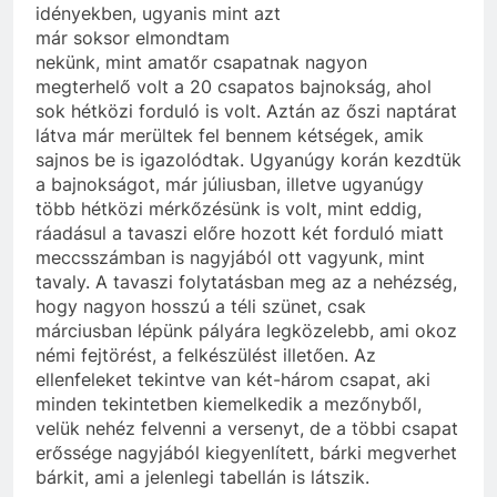
idényekben, ugyanis mint azt
már
soksor
elmondtam
nekünk
, mint amatőr csapatnak nagyon
megterhelő volt a 20 csapatos bajnokság, ahol
sok hétközi
forduló
is volt. Aztán az őszi naptárat
látva már merültek fel bennem kétségek, amik
sajnos be is
igazolódtak
. Ugyanúgy korán kezdtük
a bajnokságot, már júliusban, illetve ugyanúgy
több hétközi
mérkőzésünk
is volt, mint eddig,
ráadásul a tavaszi előre hozott két forduló miatt
meccsszámban is
nagyjából
ott vagyunk, mint
tavaly. A tavaszi folytatásban meg az a nehézség,
hogy nagyon hosszú
a
téli szünet, csak
márciusban lépünk pályára legközelebb, ami okoz
némi fejtörést, a felkészülést
illetően
. Az
ellenfeleket tekintve van két-három csapat, aki
minden tekintetben kiemelkedik a
mezőnyből
,
velük nehéz felvenni a versenyt, de a többi csapat
erőssége nagyjából kiegyenlített,
bárki
megverhet
bárkit, ami a jelenlegi tabellán is látszik.