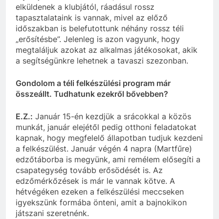
elküldenek a klubjától, ráadásul rossz
tapasztalataink is
vannak
, mivel az előző
időszakban is belefutottunk néhány rossz téli
„erősítésbe”. Jelenleg is azon
vagyunk
, hogy
megtaláljuk azokat az alkalmas játékosokat, akik
a segítségünkre lehetnek a tavaszi
szezonban
.
Gondolom a téli felkészülési program már
összeállt. Tudhatunk ezekről bővebben?
E.Z.:
Január 15-én kezdjük a srácokkal a közös
munkát, január elejétől pedig otthoni feladatokat
kapnak
, hogy megfelelő állapotban tudjuk kezdeni
a felkészülést. Január végén 4 napra (Martfűre)
edzőtáborba
is megyünk, ami remélem elősegíti a
csapategység tovább erősödését is. Az
edzőmérkőzések
is már le vannak kötve. A
hétvégéken ezeken a felkészülési meccseken
igyekszünk
formába
önteni, amit a bajnokikon
játszani szeretnénk.