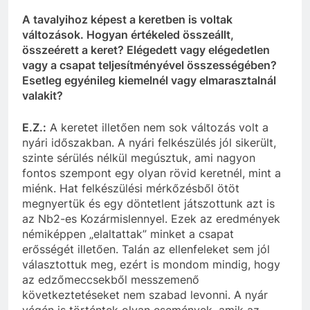
A tavalyihoz képest a keretben is voltak
változások. Hogyan értékeled összeállt,
összeérett a keret?
Elégedett vagy elégedetlen
vagy a csapat teljesítményével összességében?
Esetleg egyénileg
kiemelnél
vagy elmarasztalnál
valakit?
E.Z.:
A keretet illetően nem sok változás volt a
nyári időszakban. A nyári felkészülés jól sikerült,
szinte
sérülés nélkül megúsztuk, ami nagyon
fontos szempont egy olyan rövid keretnél, mint a
miénk
. Hat felkészülési mérkőzésből ötöt
megnyertük és egy döntetlent játszottunk azt is
az
Nb
2-es
Kozármislennyel. Ezek az eredmények
némiképpen „elaltattak” minket a csapat
erősségét
illetően
. Talán az ellenfeleket sem jól
választottuk meg, ezért is mondom mindig, hogy
az
edzőmeccsekből
messzemenő
következtetéseket nem szabad levonni. A nyár