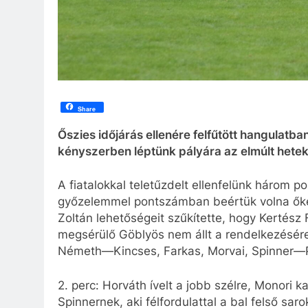
Share
Őszies időjárás ellenére felfűtött hangulatb
kényszerben léptünk pályára az elmúlt hetek
A fiatalokkal teletűzdelt ellenfelünk három p
győzelemmel pontszámban beértük volna őke
Zoltán lehetőségeit szűkítette, hogy Kertész 
megsérülő Göblyös nem állt a rendelkezésére
Németh—Kincses, Farkas, Morvai, Spinner—P
2. perc: Horváth ívelt a jobb szélre, Monori k
Spinnernek, aki félfordulattal a bal felső sa