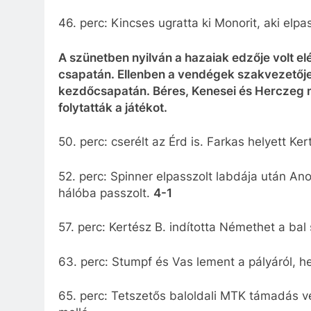
46. perc: Kincses ugratta ki Monorit, aki elpa
A szünetben nyilván a hazaiak edzője volt el
csapatán. Ellenben a vendégek szakvezetője 
kezdőcsapatán. Béres, Kenesei és Herczeg ma
folytatták a játékot.
50. perc: cserélt az Érd is. Farkas helyett Kert
52. perc: Spinner elpasszolt labdája után Anok
hálóba passzolt.
4-1
57. perc: Kertész B. indította Némethet a ba
63. perc: Stumpf és Vas lement a pályáról, hel
65. perc: Tetszetős baloldali MTK támadás v