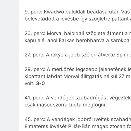
9. perc: Kwadwo baloldali beadása után Vas 
belevetődött a lövésbe így szögletre pattant
20. perc: Morvai baloldali szöglete átment a 
kapu elé, ahol Farkas berobbanva a sarokba f
27. perc: Anokye a jobb szélen átverte Spinne
29. perc: A mérkőzés legszebb jelenetének le
kipattant labdát Morvai állítgatás nélkül 27
volt.
3-0
41. perc: A vendégek szabadrúgást végeztek e
csak másodszorra tudta megfogni.
45. perc: A vendégek jobbról íveltek szabadr
8 méteres lövését Pillár-Bán magabiztosan fo