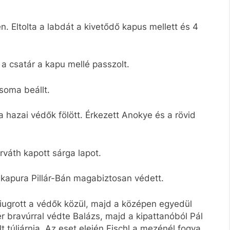
n. Eltolta a labdát a kivetődő kapus mellett és 4
 a csatár a kapu mellé passzolt.
soma beállt.
 a hazai védők fölött. Érkezett Anokye és a rövid
rváth kapott sárga lapot.
t kapura Pillár-Bán magabiztosan védett.
kiugrott a védők közül, majd a középen egyedül
ér bravúrral védte Balázs, majd a kipattanóból Pál
t túljárnia. Az eset elején Fischl a mezénél fogva