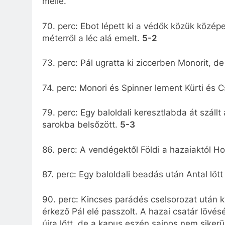
mellé.
70. perc: Ebot lépett ki a védők közük középe
méterről a léc alá emelt.
5-2
73. perc: Pál ugratta ki ziccerben Monorit, de
74. perc: Monori és Spinner lement Kürti és C
79. perc: Egy baloldali keresztlabda át szállt
sarokba belsőzött.
5-3
86. perc: A vendégektől Földi a hazaiaktól Ho
87. perc: Egy baloldali beadás után Antal lőt
90. perc: Kincses parádés cselsorozat után 
érkező Pál elé passzolt. A hazai csatár lövés
újra lőtt, de a kapus eszén sajnos nem sikerül