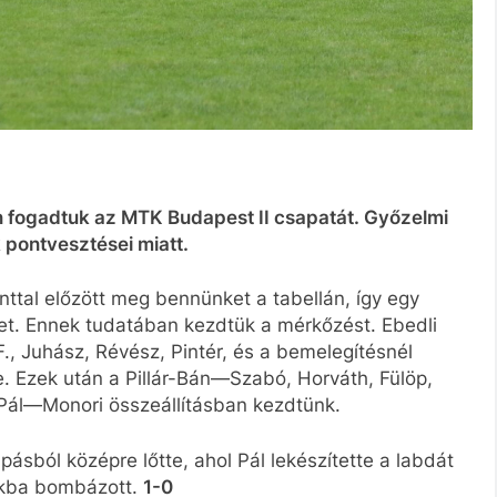
an fogadtuk az MTK Budapest II csapatát. Győzelmi
 pontvesztései miatt.
onttal előzött meg bennünket a tabellán, így egy
t. Ennek tudatában kezdtük a mérkőzést. Ebedli
F., Juhász, Révész, Pintér, és a bemelegítésnél
. Ezek után a Pillár-Bán—Szabó, Horváth, Fülöp,
ál—Monori összeállításban kezdtünk.
apásból középre lőtte, ahol Pál lekészítette a labdát
rokba bombázott.
1-0