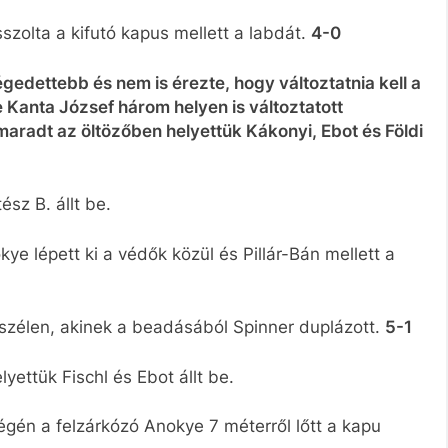
sszolta a kifutó kapus mellett a labdát.
4-0
égedettebb és nem is érezte, hogy változtatnia kell a
Kanta József három helyen is változtatott
radt az öltözőben helyettük Kákonyi, Ebot és Földi
ész B. állt be.
ye lépett ki a védők közül és Pillár-Bán mellett a
l szélen, akinek a beadásából Spinner duplázott.
5-1
yettük Fischl és Ebot állt be.
égén a felzárkózó Anokye 7 méterről lőtt a kapu