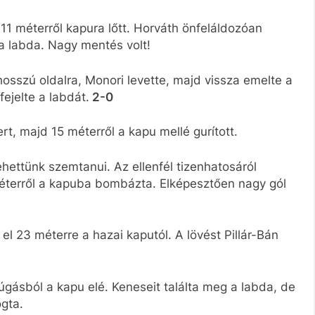
11 méterről kapura lőtt. Horváth önfeláldozóan
 a labda. Nagy mentés volt!
hosszú oldalra, Monori levette, majd vissza emelte a
ejelte a labdát.
2-0
rt, majd 15 méterről a kapu mellé gurított.
hettünk szemtanui. Az ellenfél tizenhatosáról
 méterről a kapuba bombázta. Elképesztően nagy gól
l 23 méterre a hazai kaputól. A lövést Pillár-Bán
úgásból a kapu elé. Keneseit találta meg a labda, de
gta.