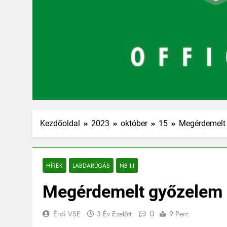
Kezdőoldal
2023
október
15
Megérdemelt 
HÍREK
LABDARÚGÁS
NB III
Megérdemelt győzelem 
0
Érdi VSE
3 Év Ezelőtt
9 Perc