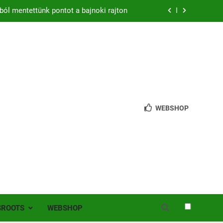
ból mentettünk pontot a bajnoki rajton
zon – hazai pályán rajtol az Érdi VSE!
bb mint 200 játékos lépett pályára Érden
 jutottunk tovább a MOL Magyar Kupában
ból mentettünk pontot a bajnoki rajton
WEBSHOP
zon – hazai pályán rajtol az Érdi VSE!
bb mint 200 játékos lépett pályára Érden
SROOTS
WEBSHOP