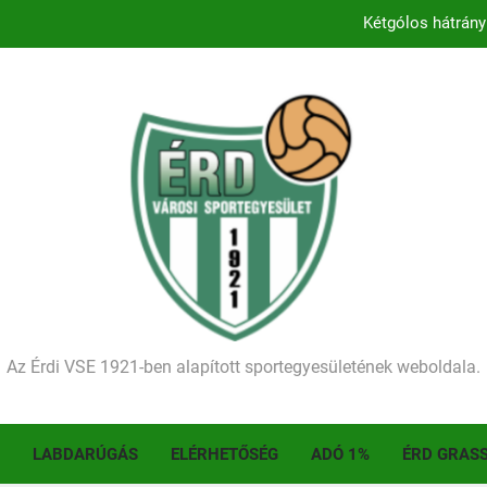
Kétgólos hátrány
Kezdődik a 2026–2027-es sze
Történelmet írt az I. Érdi Football Fesztivál – tö
Ellenfelünk visszalépése miatt játék nélkül
Kétgólos hátrány
Kezdődik a 2026–2027-es sze
Történelmet írt az I. Érdi Football Fesztivál – tö
Az Érdi VSE 1921-ben alapított sportegyesületének weboldala.
LABDARÚGÁS
ELÉRHETŐSÉG
ADÓ 1%
ÉRD GRAS