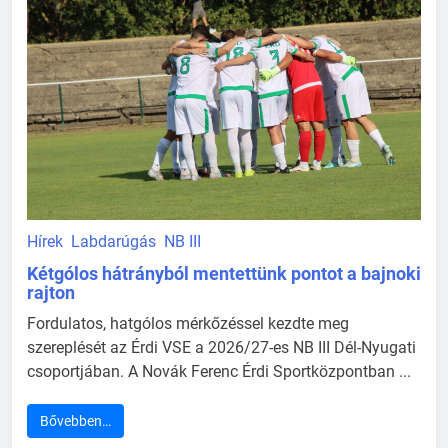
Hírek
Labdarúgás
NB III
Kétgólos hátrányból mentettünk pontot a bajnoki
rajton
Fordulatos, hatgólos mérkőzéssel kezdte meg
szereplését az Érdi VSE a 2026/27-es NB III Dél-Nyugati
csoportjában. A Novák Ferenc Érdi Sportközpontban ...
Bővebben…