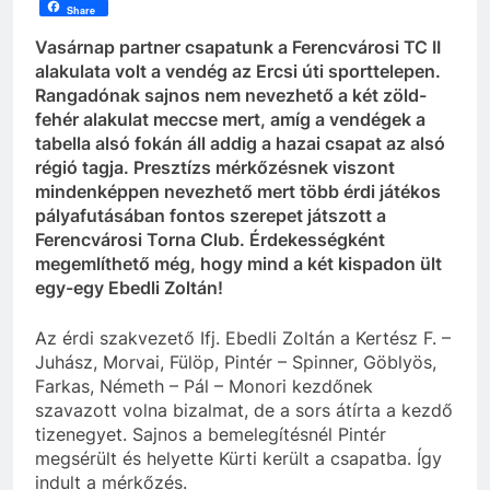
Share
Vasárnap partner csapatunk a Ferencvárosi TC II
alakulata volt a vendég az Ercsi úti sporttelepen.
Rangadónak sajnos nem nevezhető a két zöld-
fehér alakulat meccse mert, amíg a vendégek a
tabella alsó fokán áll addig a hazai csapat az alsó
régió tagja. Presztízs mérkőzésnek viszont
mindenképpen nevezhető mert több érdi játékos
pályafutásában fontos szerepet játszott a
Ferencvárosi Torna Club. Érdekességként
megemlíthető még, hogy mind a két kispadon ült
egy-egy Ebedli Zoltán!
Az érdi szakvezető Ifj. Ebedli Zoltán a Kertész F. –
Juhász, Morvai, Fülöp, Pintér – Spinner, Göblyös,
Farkas, Németh – Pál – Monori kezdőnek
szavazott volna bizalmat, de a sors átírta a kezdő
tizenegyet. Sajnos a bemelegítésnél Pintér
megsérült és helyette Kürti került a csapatba. Így
indult a mérkőzés.