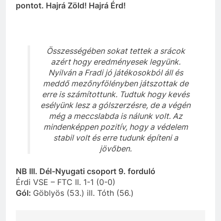
pontot. Hajrá Zöld! Hajrá Érd!
Összességében sokat tettek a srácok
azért hogy eredményesek legyünk.
Nyilván a Fradi jó játékosokból áll és
meddő mezőnyfölényben játszottak de
erre is számítottunk. Tudtuk hogy kevés
esélyünk lesz a gólszerzésre, de a végén
még a meccslabda is nálunk volt. Az
mindenképpen pozitív, hogy a védelem
stabil volt és erre tudunk építeni a
jövőben.
NB III. Dél-Nyugati csoport 9. forduló
Érdi VSE – FTC II. 1-1 (0-0)
Gól:
Göblyös (53.) ill. Tóth (56.)