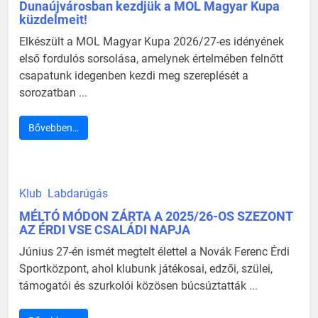
Dunaújvárosban kezdjük a MOL Magyar Kupa
küzdelmeit!
Elkészült a MOL Magyar Kupa 2026/27-es idényének
első fordulós sorsolása, amelynek értelmében felnőtt
csapatunk idegenben kezdi meg szereplését a
sorozatban ...
Bővebben…
Klub
Labdarúgás
MÉLTÓ MÓDON ZÁRTA A 2025/26-OS SZEZONT
AZ ÉRDI VSE CSALÁDI NAPJA
Június 27-én ismét megtelt élettel a Novák Ferenc Érdi
Sportközpont, ahol klubunk játékosai, edzői, szülei,
támogatói és szurkolói közösen búcsúztatták ...