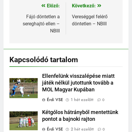
Előző:
Következő:
Bejegyzés
navigáció
Fájó döntetlen a
Vereséggel felérő
sereghajtó ellen –
döntetlen – NBIII
NBIII
Kapcsolódó tartalom
Ellenfelünk visszalépése miatt
játék nélkül jutottunk tovább a
MOL Magyar Kupában
Érdi VSE
1 hét ezelőtt
0
Kétgólos hátrányból mentettünk
pontot a bajnoki rajton
Érdi VSE
2 hét ezelőtt
0