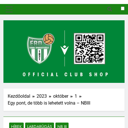
MENÜ
Kezdőoldal
2023
október
1
Egy pont, de több is lehetett volna – NBIII
HÍREK
LABDARÚGÁS
NB III