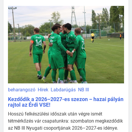
beharangozó
Hírek
Labdarúgás
NB III
Kezdődik a 2026–2027-es szezon – hazai pályán
rajtol az Érdi VSE!
Hosszú felkészülési időszak után végre ismét
tétmérkőzés vár csapatunkra: szombaton megkezdődik
az NB III Nyugati csoportjának 2026–2027-es idénye.