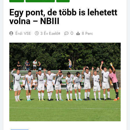
Egy pont, de több is lehetett
volna – NBIII
0
Érdi VSE
3 Év Ezelőtt
8 Perc