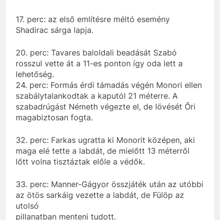
17. perc: az első említésre méltó esemény
Shadirac sárga lapja.
20. perc: Tavares baloldali beadását Szabó
rosszul vette át a 11-es ponton így oda lett a
lehetőség.
24. perc: Formás érdi támadás végén Monori ellen
szabálytalankodtak a kaputól 21 méterre. A
szabadrúgást Németh végezte el, de lövését Őri
magabiztosan fogta.
32. perc: Farkas ugratta ki Monorit középen, aki
maga elé tette a labdát, de mielőtt 13 méterről
lőtt volna tisztáztak előle a védők.
33. perc: Manner-Gágyor összjáték után az utóbbi
az ötös sarkáig vezette a labdát, de Fülöp az
utolsó
pillanatban menteni tudott.