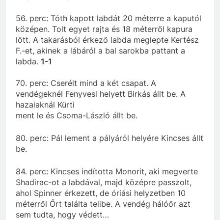
56. perc: Tóth kapott labdát 20 méterre a kaputól
középen. Tolt egyet rajta és 18 méterről kapura
lőtt. A takarásból érkező labda meglepte Kertész
F.-et, akinek a lábáról a bal sarokba pattant a
labda.
1-1
70. perc: Cserélt mind a két csapat. A
vendégeknél Fenyvesi helyett Birkás állt be. A
hazaiaknál Kürti
ment le és Csoma-László állt be.
80. perc: Pál lement a pályáról helyére Kincses állt
be.
84. perc: Kincses indította Monorit, aki megverte
Shadirac-ot a labdával, majd középre passzolt,
ahol Spinner érkezett, de óriási helyzetben 10
méterről Őrt találta telibe. A vendég hálóőr azt
sem tudta, hogy védett…