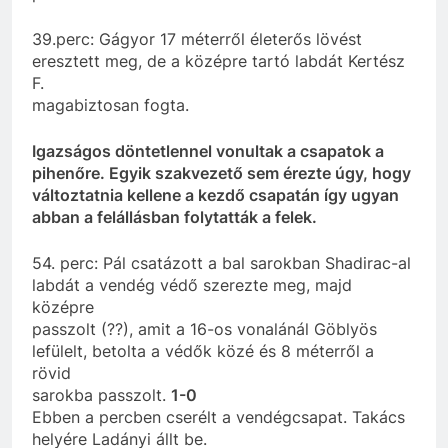
39.perc: Gágyor 17 méterről életerős lövést
eresztett meg, de a középre tartó labdát Kertész
F.
magabiztosan fogta.
Igazságos döntetlennel vonultak a csapatok a
pihenőre. Egyik szakvezető sem érezte úgy, hogy
változtatnia kellene a kezdő csapatán így ugyan
abban a felállásban folytatták a felek.
54. perc: Pál csatázott a bal sarokban Shadirac-al
labdát a vendég védő szerezte meg, majd
középre
passzolt (??), amit a 16-os vonalánál Göblyös
lefülelt, betolta a védők közé és 8 méterről a
rövid
sarokba passzolt.
1-0
Ebben a percben cserélt a vendégcsapat. Takács
helyére Ladányi állt be.