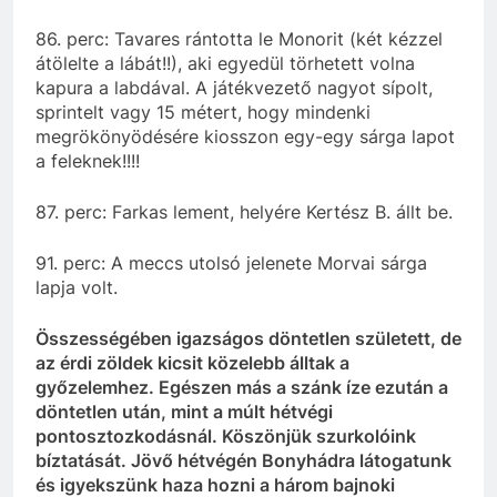
86. perc: Tavares rántotta le Monorit (két kézzel
átölelte a lábát!!), aki egyedül törhetett volna
kapura a labdával. A játékvezető nagyot sípolt,
sprintelt vagy 15 métert, hogy mindenki
megrökönyödésére kiosszon egy-egy sárga lapot
a feleknek!!!!
87. perc: Farkas lement, helyére Kertész B. állt be.
91. perc: A meccs utolsó jelenete Morvai sárga
lapja volt.
Összességében igazságos döntetlen született, de
az érdi zöldek kicsit közelebb álltak a
győzelemhez. Egészen más a szánk íze ezután a
döntetlen után, mint a múlt hétvégi
pontosztozkodásnál. Köszönjük szurkolóink
bíztatását. Jövő hétvégén Bonyhádra látogatunk
és igyekszünk haza hozni a három bajnoki