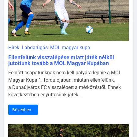
Hírek
Labdarúgás
MOL magyar kupa
Ellenfelünk visszalépése miatt játék nélkül
jutottunk tovább a MOL Magyar Kupában
Felnőtt csapatunknak nem kell pályára lépnie a MOL
Magyar Kupa 1. fordulójában, miután ellenfelünk,
a Dunaújváros FC visszalépett a mérkőzéstől. Ennek
következtében együttesünk játék ...
Bővebben…