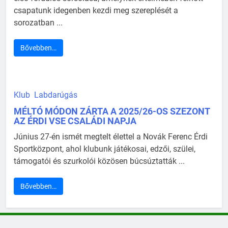
csapatunk idegenben kezdi meg szereplését a
sorozatban ...
Bővebben…
Klub
Labdarúgás
MÉLTÓ MÓDON ZÁRTA A 2025/26-OS SZEZONT
AZ ÉRDI VSE CSALÁDI NAPJA
Június 27-én ismét megtelt élettel a Novák Ferenc Érdi
Sportközpont, ahol klubunk játékosai, edzői, szülei,
támogatói és szurkolói közösen búcsúztatták ...
Bővebben…