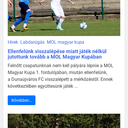
Hírek
Labdarúgás
MOL magyar kupa
Ellenfelünk visszalépése miatt játék nélkül
jutottunk tovább a MOL Magyar Kupában
Felnőtt csapatunknak nem kell pályára lépnie a MOL
Magyar Kupa 1. fordulójában, miután ellenfelünk,
a Dunaújváros FC visszalépett a mérkőzéstől. Ennek
következtében együttesünk játék ...
Bővebben…