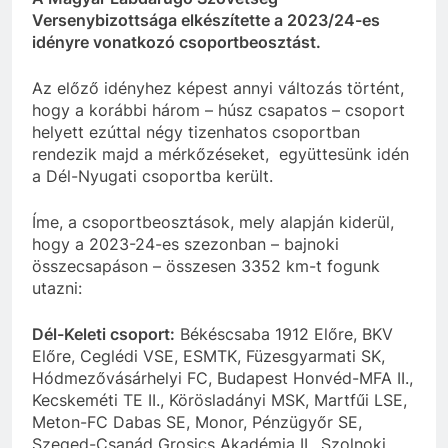
Versenybizottsága elkészítette a 2023/24-es
idényre vonatkozó csoportbeosztást.
Az előző idényhez képest annyi változás történt,
hogy a korábbi három – húsz csapatos – csoport
helyett ezúttal négy tizenhatos csoportban
rendezik majd a mérkőzéseket, együttesünk idén
a Dél-Nyugati csoportba került.
Íme, a csoportbeosztások, mely alapján kiderül,
hogy a 2023-24-es szezonban – bajnoki
összecsapáson – összesen 3352 km-t fogunk
utazni:
Dél-Keleti csoport:
Békéscsaba 1912 Előre, BKV
Előre, Ceglédi VSE, ESMTK, Füzesgyarmati SK,
Hódmezővásárhelyi FC, Budapest Honvéd-MFA II.,
Kecskeméti TE II., Körösladányi MSK, Martfűi LSE,
Meton-FC Dabas SE, Monor, Pénzügyőr SE,
Szeged-Csanád Grosics Akadémia II., Szolnoki