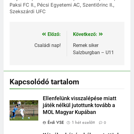
Paksi FC II., Pécsi Egyetemi AC, Szentlőrinc II.,
Szekszárdi UFC
Előző:
Következő:
Bejegyzés
navigáció
Családi nap!
Remek siker
Salzburgban – U11
Kapcsolódó tartalom
Ellenfelünk visszalépése miatt
játék nélkül jutottunk tovább a
MOL Magyar Kupában
Érdi VSE
1 hét ezelőtt
0