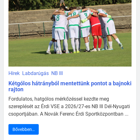
Hírek
Labdarúgás
NB III
Kétgólos hátrányból mentettünk pontot a bajnoki
rajton
Fordulatos, hatgólos mérkőzéssel kezdte meg
szereplését az Érdi VSE a 2026/27-es NB III Dél-Nyugati
csoportjában. A Novák Ferenc Érdi Sportközpontban ...
Bővebben…