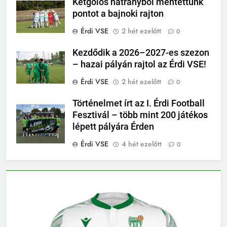
Kétgólos hátrányból mentettünk
pontot a bajnoki rajton
Érdi VSE
2 hét ezelőtt
0
Kezdődik a 2026–2027-es szezon
– hazai pályán rajtol az Érdi VSE!
Érdi VSE
2 hét ezelőtt
0
Történelmet írt az I. Érdi Football
Fesztivál – több mint 200 játékos
lépett pályára Érden
Érdi VSE
4 hét ezelőtt
0