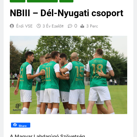
NBIII – Dél-Nyugati csoport
0
Érdi VSE
3 Év Ezelőtt
3 Perc
Share
A Magyar Labdarúgó Szövetség