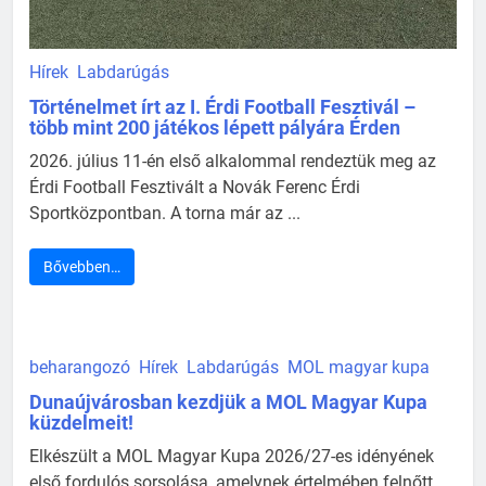
Hírek
Labdarúgás
Történelmet írt az I. Érdi Football Fesztivál –
több mint 200 játékos lépett pályára Érden
2026. július 11-én első alkalommal rendeztük meg az
Érdi Football Fesztivált a Novák Ferenc Érdi
Sportközpontban. A torna már az ...
Bővebben…
beharangozó
Hírek
Labdarúgás
MOL magyar kupa
Dunaújvárosban kezdjük a MOL Magyar Kupa
küzdelmeit!
Elkészült a MOL Magyar Kupa 2026/27-es idényének
első fordulós sorsolása, amelynek értelmében felnőtt