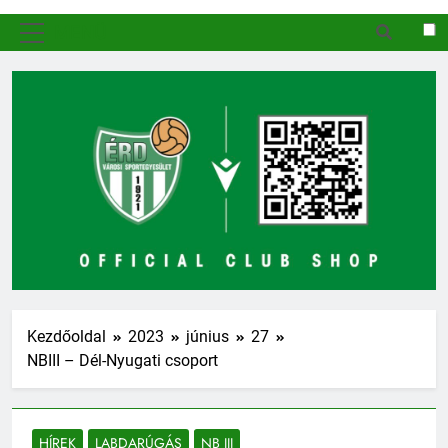
MENÜ
Kezdőoldal
2023
június
27
NBIII – Dél-Nyugati csoport
HÍREK
LABDARÚGÁS
NB III