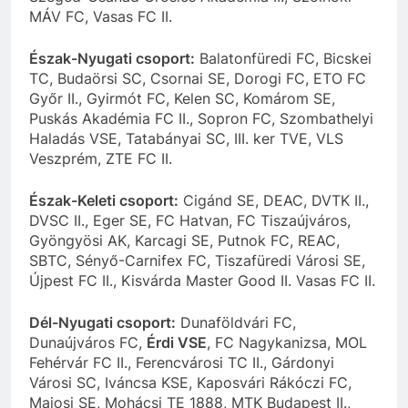
MÁV FC, Vasas FC II.
Észak-Nyugati csoport:
Balatonfüredi FC, Bicskei
TC, Budaörsi SC, Csornai SE, Dorogi FC, ETO FC
Győr II., Gyirmót FC, Kelen SC, Komárom SE,
Puskás Akadémia FC II., Sopron FC, Szombathelyi
Haladás VSE, Tatabányai SC, III. ker TVE, VLS
Veszprém, ZTE FC II.
Észak-Keleti csoport:
Cigánd SE, DEAC, DVTK II.,
DVSC II., Eger SE, FC Hatvan, FC Tiszaújváros,
Gyöngyösi AK, Karcagi SE, Putnok FC, REAC,
SBTC, Sényő-Carnifex FC, Tiszafüredi Városi SE,
Újpest FC II., Kisvárda Master Good II. Vasas FC II.
Dél-Nyugati csoport:
Dunaföldvári FC,
Dunaújváros FC,
Érdi VSE
, FC Nagykanizsa, MOL
Fehérvár FC II., Ferencvárosi TC II., Gárdonyi
Városi SC, Iváncsa KSE, Kaposvári Rákóczi FC,
Majosi SE, Mohácsi TE 1888, MTK Budapest II.,