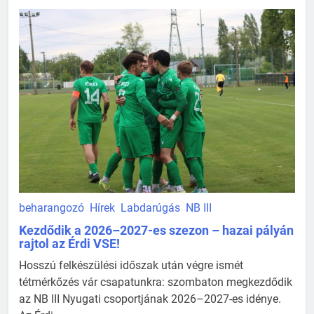
beharangozó
Hírek
Labdarúgás
NB III
Kezdődik a 2026–2027-es szezon – hazai pályán
rajtol az Érdi VSE!
Hosszú felkészülési időszak után végre ismét
tétmérkőzés vár csapatunkra: szombaton megkezdődik
az NB III Nyugati csoportjának 2026–2027-es idénye.