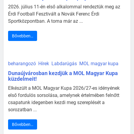
2026. július 11-én első alkalommal rendeztük meg az
Érdi Football Fesztivált a Novák Ferenc Érdi
Sportközpontban. A torna már az ...
Bővebben…
beharangozó
Hírek
Labdarúgás
MOL magyar kupa
Dunaújvárosban kezdjük a MOL Magyar Kupa
küzdelmeit!
Elkészült a MOL Magyar Kupa 2026/27-es idényének
első fordulós sorsolása, amelynek értelmében felnőtt
csapatunk idegenben kezdi meg szereplését a
sorozatban ...
Bővebben…