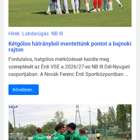
Hírek
Labdarúgás
NB III
Kétgólos hátrányból mentettünk pontot a bajnoki
rajton
Fordulatos, hatgólos mérkőzéssel kezdte meg
szereplését az Érdi VSE a 2026/27-es NB III Dél-Nyugati
csoportjában. A Novák Ferenc Érdi Sportközpontban ...
Bővebben…