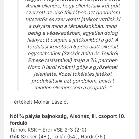
Annak ellenére, hogy ellenfelünk két gólt
szerzett az első félidőben azt
gondolom
tetszetős és szervezett játékot vittünk ki
a pályára mind a támadásokban, mind
pedig a védekezésben, egyetlen dolog
hiányzott csupán a játékunkból a gól. A
fordulást követően 6 perc alatt sikerült
egyenlítenünk (Szekér Anita és Tolláról
Emese találataival) majd a 76. percben
Nono (Hardi Noémi) gólja a győzelmet
jelentette. Közel tökéletes játékot
produkáltunk azt gondolom, amiért
minden elismerésem a csapaté…”
– értékelt Molnár László.
Női ¾ pályás bajnokság, Alsóház, III. csoport 10.
forduló
Tárnok KSK – Érdi VSE 2-3 (2-0)
Gól
: Szekér (48.), Tollár (54.), Hardi (76.)