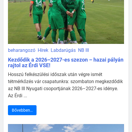
beharangozó
Hírek
Labdarúgás
NB III
Kezdődik a 2026–2027-es szezon – hazai pályán
rajtol az Érdi VSE!
Hosszú felkészülési időszak után végre ismét
tétmérkőzés vár csapatunkra: szombaton megkezdődik
az NB III Nyugati csoportjának 2026–2027-es idénye.
Az Érdi ...
Bővebben…