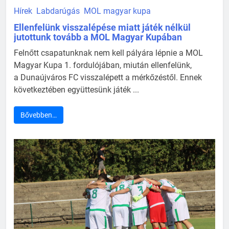
Hírek
Labdarúgás
MOL magyar kupa
Ellenfelünk visszalépése miatt játék nélkül
jutottunk tovább a MOL Magyar Kupában
Felnőtt csapatunknak nem kell pályára lépnie a MOL
Magyar Kupa 1. fordulójában, miután ellenfelünk,
a Dunaújváros FC visszalépett a mérkőzéstől. Ennek
következtében együttesünk játék ...
Bővebben…