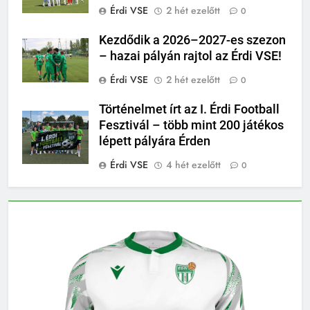
Érdi VSE
2 hét ezelőtt
0
Kezdődik a 2026–2027-es szezon
– hazai pályán rajtol az Érdi VSE!
Érdi VSE
2 hét ezelőtt
0
Történelmet írt az I. Érdi Football
Fesztivál – több mint 200 játékos
lépett pályára Érden
Érdi VSE
4 hét ezelőtt
0