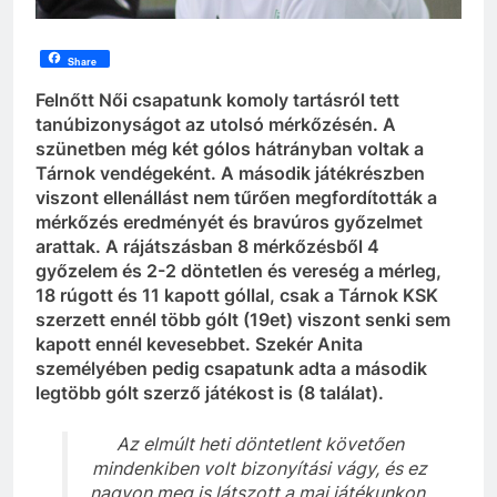
Share
Felnőtt Női csapatunk komoly tartásról tett
tanúbizonyságot az utolsó mérkőzésén. A
szünetben még két gólos hátrányban voltak a
Tárnok vendégeként. A második játékrészben
viszont
ellenállást nem tűrően megfordították a
mérkőzés eredményét és bravúros győzelmet
arattak. A rájátszásban 8 mérkőzésből 4
győzelem és 2-2 döntetlen és vereség a mérleg,
18 rúgott és 11 kapott góllal, csak a Tárnok KSK
szerzett ennél több gólt (19et) viszont senki sem
kapott ennél kevesebbet. Szekér Anita
személyében pedig csapatunk adta a második
legtöbb gólt szerző játékost is (8 találat).
Az elmúlt heti döntetlent követően
mindenkiben volt bizonyítási vágy, és ez
nagyon meg is látszott a mai játékunkon.