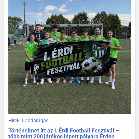
Hírek
Labdarúgás
Történelmet írt az I. Érdi Football Fesztivál –
több mint 200 játékos lépett pályára Érden