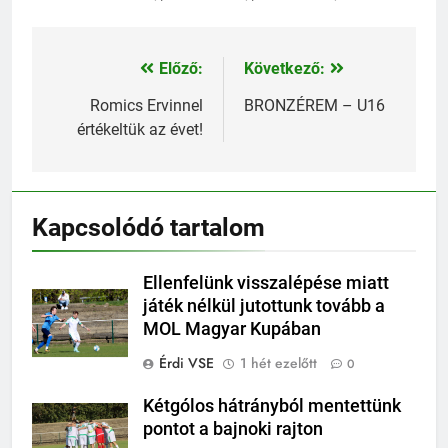
Előző:
Következő:
Bejegyzés
navigáció
Romics Ervinnel
BRONZÉREM – U16
értékeltük az évet!
Kapcsolódó tartalom
Ellenfelünk visszalépése miatt
játék nélkül jutottunk tovább a
MOL Magyar Kupában
Érdi VSE
1 hét ezelőtt
0
Kétgólos hátrányból mentettünk
pontot a bajnoki rajton