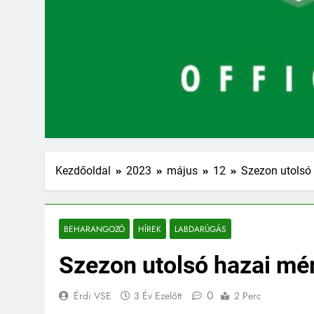
Kezdőoldal
2023
május
12
Szezon utolsó
BEHARANGOZÓ
HÍREK
LABDARÚGÁS
Szezon utolsó hazai mé
0
Érdi VSE
3 Év Ezelőtt
2 Perc