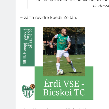
tisztess
– zárta rövidre Ebedli Zoltán.