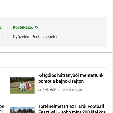
ő:
Következő:
ás
Győzelem Pesterzsébeten
Kétgólos hátrányból mentettünk
pontot a bajnoki rajton
Érdi VSE
2 Hét Ezelőtt
0
on
Történelmet írt az I. Érdi Football
E!
Fesztivál – több mint 200 játékos