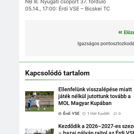
NB III. Nyugati csoport 37. forduló
05.14., 17:00: Érdi VSE – Bicskei TC
Előz
Bejegyzés
navigáció
Igazságos pontosztozkod
Kapcsolódó tartalom
Ellenfelünk visszalépése miatt
játék nélkül jutottunk tovább a
MOL Magyar Kupában
Érdi VSE
1 Hét Ezelőtt
0
Kezdődik a 2026–2027-es szez
– hazai pályán rajtol az Érdi VS