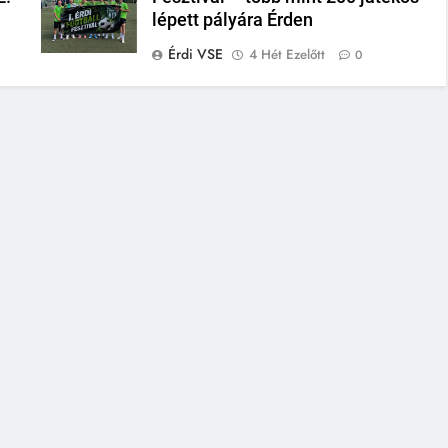
lépett pályára Érden
Érdi VSE
4 Hét Ezelőtt
0