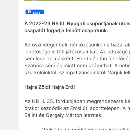
Share
A 2022-23 NB III. Nyugati csoportjának utols
csapatát fogadja felnőtt csapatunk.
Az őszi idegenbeli mérkőzésünkön a hazai al
lehetősége is fűti játékosainkat. Az odavágó
sem lesz ez másként. Ebedli Zoltán lehetőség
Szabóra sérülés miatt nem számíthat. A neh
szurkolóinktól, szimpatizánsainktól. Várjuk le
Hajrá Zöld! Hajrá Érd!
Az
NB
III. 35. fordulójában megrendezésre
ke
órakor
kezdődik
az Ercsi úti sporttelepen. A 
Bálint és Gergely Márton lesznek.
Utolsó hazai mérkőzésünkre készülün