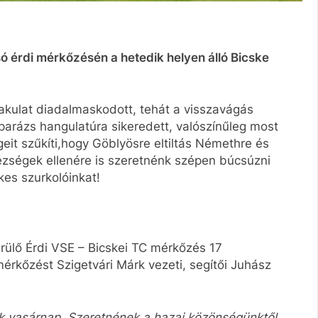
ó érdi mérkőzésén a hetedik helyen álló Bicske
akulat diadalmaskodott, tehát a visszavágás
 parázs hangulatúra sikeredett, valószínűleg most
eit szűkíti,hogy Göblyösre eltiltás Némethre és
ézségek ellenére is szeretnénk szépen búcsúzni
lkes szurkolóinkat!
rülő
Érdi VSE – Bicskei TC mérkőzés 17
mérkőzést Szigetvári Márk vezeti, segítői Juhász
k vasárnap. Szeretnének a hazai közönségünktől