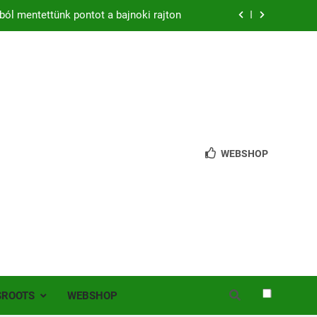
ból mentettünk pontot a bajnoki rajton
zon – hazai pályán rajtol az Érdi VSE!
bb mint 200 játékos lépett pályára Érden
 jutottunk tovább a MOL Magyar Kupában
ból mentettünk pontot a bajnoki rajton
WEBSHOP
zon – hazai pályán rajtol az Érdi VSE!
bb mint 200 játékos lépett pályára Érden
SROOTS
WEBSHOP