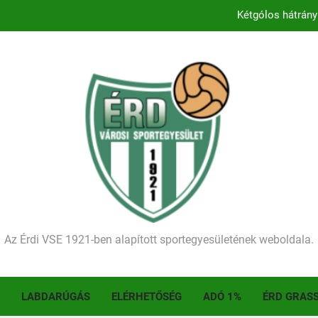
Kétgólos hátrány
Kezdődik a 2026–2027-es sze
Történelmet írt az I. Érdi Football Fesztivál – tö
Ellenfelünk visszalépése miatt játék nélkül
Kétgólos hátrány
Kezdődik a 2026–2027-es sze
Történelmet írt az I. Érdi Football Fesztivál – tö
Az Érdi VSE 1921-ben alapított sportegyesületének weboldala.
LABDARÚGÁS
ELÉRHETŐSÉG
ADÓ 1%
ÉRD GRAS