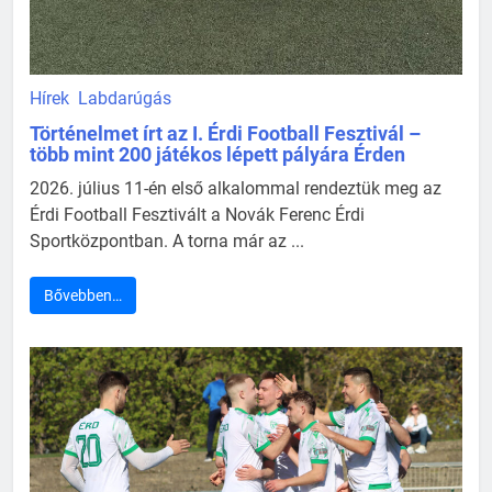
Hírek
Labdarúgás
Történelmet írt az I. Érdi Football Fesztivál –
több mint 200 játékos lépett pályára Érden
2026. július 11-én első alkalommal rendeztük meg az
Érdi Football Fesztivált a Novák Ferenc Érdi
Sportközpontban. A torna már az ...
Bővebben…