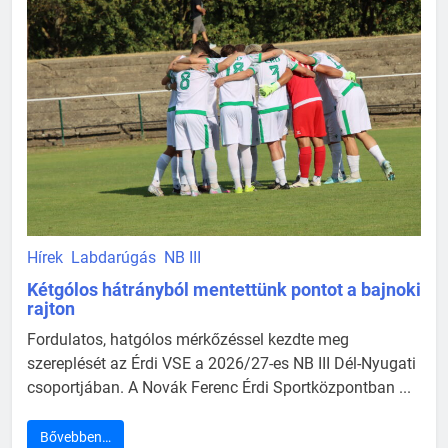
Hírek
Labdarúgás
NB III
Kétgólos hátrányból mentettünk pontot a bajnoki
rajton
Fordulatos, hatgólos mérkőzéssel kezdte meg
szereplését az Érdi VSE a 2026/27-es NB III Dél-Nyugati
csoportjában. A Novák Ferenc Érdi Sportközpontban ...
Bővebben…