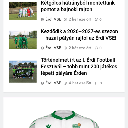
Kétgólos hátrányból mentettünk
pontot a bajnoki rajton
Érdi VSE
2 hét ezelőtt
0
Kezdődik a 2026–2027-es szezon
– hazai pályán rajtol az Érdi VSE!
Érdi VSE
2 hét ezelőtt
0
Történelmet írt az I. Érdi Football
Fesztivál – több mint 200 játékos
lépett pályára Érden
Érdi VSE
4 hét ezelőtt
0