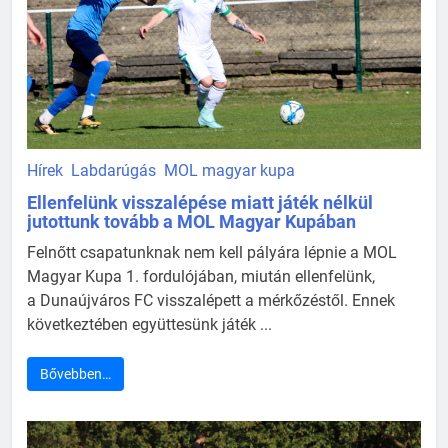
Hírek
Labdarúgás
MOL magyar kupa
Ellenfelünk visszalépése miatt játék nélkül
jutottunk tovább a MOL Magyar Kupában
Felnőtt csapatunknak nem kell pályára lépnie a MOL
Magyar Kupa 1. fordulójában, miután ellenfelünk,
a Dunaújváros FC visszalépett a mérkőzéstől. Ennek
következtében együttesünk játék ...
Bővebben…