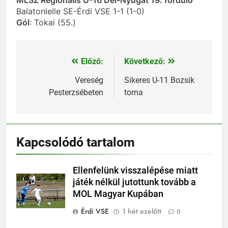
Balatonlelle SE-Érdi VSE 1-1 (1-0)
Gól
: Tokai (55.)
Előző:
Következő:
Bejegyzés
navigáció
Vereség
Sikeres U-11 Bozsik
Pesterzsébeten
torna
Kapcsolódó tartalom
Ellenfelünk visszalépése miatt
játék nélkül jutottunk tovább a
MOL Magyar Kupában
Érdi VSE
1 hét ezelőtt
0