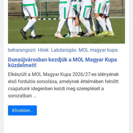
beharangozó
Hírek
Labdarúgás
MOL magyar kupa
Dunaújvárosban kezdjük a MOL Magyar Kupa
küzdelmeit!
Elkészült a MOL Magyar Kupa 2026/27-es idényének
első fordulós sorsolása, amelynek értelmében felnőtt
csapatunk idegenben kezdi meg szereplését a
sorozatban ...
Bővebben…