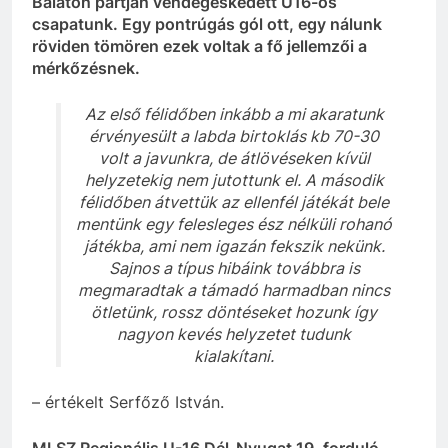
Balaton partján vendégeskedett U16-os
csapatunk. Egy pontrúgás gól ott, egy nálunk
röviden tömören ezek voltak a fő jellemzői a
mérkőzésnek.
Az első félidőben inkább a mi akaratunk
érvényesült a labda birtoklás kb 70-30
volt a javunkra, de átlövéseken kívül
helyzetekig nem jutottunk el. A második
félidőben átvettük az ellenfél játékát bele
mentünk egy felesleges ész nélküli rohanó
játékba, ami nem igazán fekszik nekünk.
Sajnos a típus hibáink továbbra is
megmaradtak a támadó harmadban nincs
ötletünk, rossz döntéseket hozunk így
nagyon kevés helyzetet tudunk
kialakítani.
– értékelt Serfőző István.
MLSZ Regionális U-16 Dél-Nyugat 19. forduló