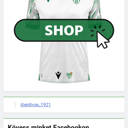
@erdivse_1921
Kövess minket Facebookon