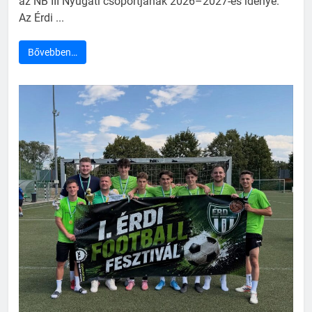
az NB III Nyugati csoportjának 2026–2027-es idénye.
Az Érdi ...
Bővebben…