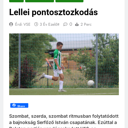
Lellei pontosztozkodás
0
Érdi VSE
3 Év Ezelőtt
2 Perc
Share
Szombat, szerda, szombat ritmusban folytatódott
a bajnokság Serfőző István csapatának. Ezúttal a