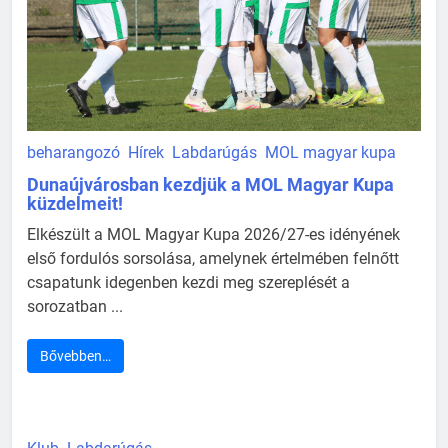
beharangozó
Hírek
Labdarúgás
MOL magyar kupa
Dunaújvárosban kezdjük a MOL Magyar Kupa
küzdelmeit!
Elkészült a MOL Magyar Kupa 2026/27-es idényének
első fordulós sorsolása, amelynek értelmében felnőtt
csapatunk idegenben kezdi meg szereplését a
sorozatban ...
Bővebben…