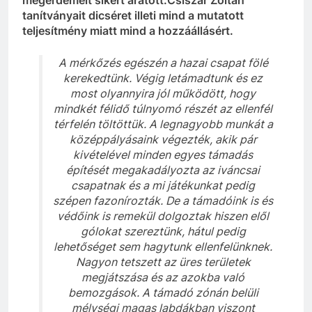
tanítványait dicséret illeti mind a mutatott
teljesítmény miatt mind a hozzáállásért.
A mérkőzés egészén a hazai csapat fölé
kerekedtünk. Végig letámadtunk és ez
most olyannyira jól működött, hogy
mindkét félidő túlnyomó részét az ellenfél
térfelén töltöttük. A legnagyobb munkát a
középpályásaink végezték, akik pár
kivételével minden egyes támadás
építését megakadályozta az iváncsai
csapatnak és a mi játékunkat pedig
szépen fazonírozták. De a támadóink is és
védőink is remekül dolgoztak hiszen elől
gólokat szereztünk, hátul pedig
lehetőséget sem hagytunk ellenfelünknek.
Nagyon tetszett az üres területek
megjátszása és az azokba való
bemozgások. A támadó zónán belüli
mélységi magas labdákban viszont