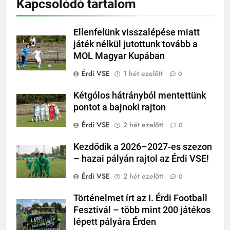
Kapcsolódó tartalom
Ellenfelünk visszalépése miatt
játék nélkül jutottunk tovább a
MOL Magyar Kupában
Érdi VSE
1 hét ezelőtt
0
Kétgólos hátrányból mentettünk
pontot a bajnoki rajton
Érdi VSE
2 hét ezelőtt
0
Kezdődik a 2026–2027-es szezon
– hazai pályán rajtol az Érdi VSE!
Érdi VSE
2 hét ezelőtt
0
Történelmet írt az I. Érdi Football
Fesztivál – több mint 200 játékos
lépett pályára Érden