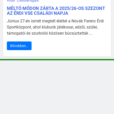
Klub
Labdarúgás
MÉLTÓ MÓDON ZÁRTA A 2025/26-OS SZEZONT
AZ ÉRDI VSE CSALÁDI NAPJA
Június 27-én ismét megtelt élettel a Novák Ferenc Érdi
Sportközpont, ahol klubunk játékosai, edzői, szülei,
támogatói és szurkolói közösen búcsúztatták ...
Bővebben…