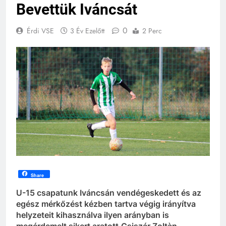
Bevettük Iváncsát
0
Érdi VSE
3 Év Ezelőtt
2 Perc
Share
U-15 csapatunk Iváncsán vendégeskedett és az
egész mérkőzést kézben tartva végig irányítva
helyzeteit kihasználva ilyen arányban is
megérdemelt sikert aratott.Csiszár Zoltàn