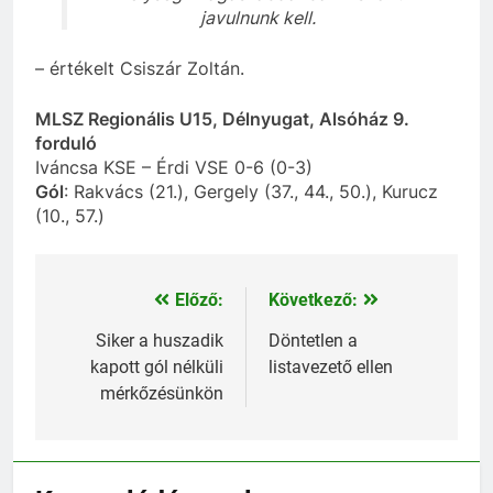
javulnunk kell.
– értékelt Csiszár Zoltán.
MLSZ Regionális U15, Délnyugat, Alsóház 9.
forduló
Iváncsa KSE – Érdi VSE 0-6 (0-3)
Gól
: Rakvács (21.), Gergely (37., 44., 50.), Kurucz
(10., 57.)
Előző:
Következő:
Bejegyzés
navigáció
Siker a huszadik
Döntetlen a
kapott gól nélküli
listavezető ellen
mérkőzésünkön