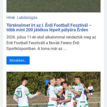
Hírek
Labdarúgás
Történelmet írt az I. Érdi Football Fesztivál –
több mint 200 játékos lépett pályára Érden
2026. július 11-én első alkalommal rendeztük meg az
Érdi Football Fesztivált a Novák Ferenc Érdi
Sportközpontban. A torna már az ...
Bővebben…