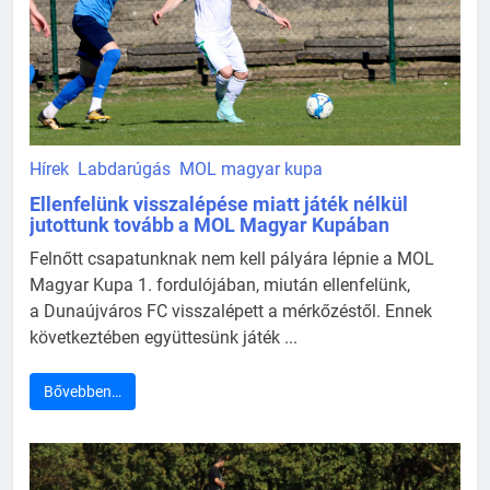
Hírek
Labdarúgás
MOL magyar kupa
Ellenfelünk visszalépése miatt játék nélkül
jutottunk tovább a MOL Magyar Kupában
Felnőtt csapatunknak nem kell pályára lépnie a MOL
Magyar Kupa 1. fordulójában, miután ellenfelünk,
a Dunaújváros FC visszalépett a mérkőzéstől. Ennek
következtében együttesünk játék ...
Bővebben…