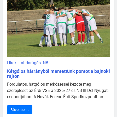
Hírek
Labdarúgás
NB III
Kétgólos hátrányból mentettünk pontot a bajnoki
rajton
Fordulatos, hatgólos mérkőzéssel kezdte meg
szereplését az Érdi VSE a 2026/27-es NB III Dél-Nyugati
csoportjában. A Novák Ferenc Érdi Sportközpontban ...
Bővebben…