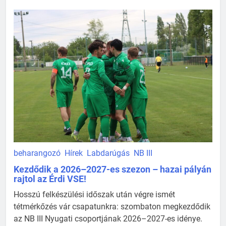
beharangozó
Hírek
Labdarúgás
NB III
Kezdődik a 2026–2027-es szezon – hazai pályán
rajtol az Érdi VSE!
Hosszú felkészülési időszak után végre ismét
tétmérkőzés vár csapatunkra: szombaton megkezdődik
az NB III Nyugati csoportjának 2026–2027-es idénye.