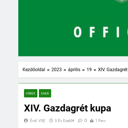
Kezdőoldal
2023
április
19
XIV. Gazdagrét
HÍREK
SAKK
XIV. Gazdagrét kupa
0
Érdi VSE
3 Év Ezelőtt
1 Perc