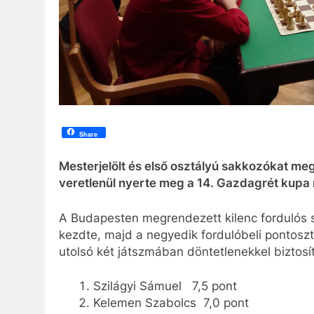
Share
Mesterjelölt és első osztályú sakkozókat me
veretlenül nyerte meg a 14. Gazdagrét kupa 
A Budapesten megrendezett kilenc fordulós s
kezdte, majd a negyedik fordulóbeli pontos
utolsó két játszmában döntetlenekkel biztosí
Szilágyi Sámuel 7,5 pont
Kelemen Szabolcs 7,0 pont