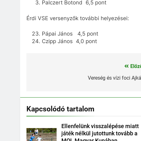
Palczert Botond 6,5 pont
Érdi VSE versenyzők további helyezései:
Pápai János 4,5 pont
Czipp János 4,0 pont
Előz
Bejegyzés
navigáció
Vereség és vízi foci Ajk
Kapcsolódó tartalom
Ellenfelünk visszalépése miatt
játék nélkül jutottunk tovább a
MOL Magyar Kupában