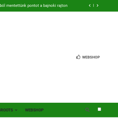
ból mentettünk pontot a bajnoki rajton
zon – hazai pályán rajtol az Érdi VSE!
bb mint 200 játékos lépett pályára Érden
 jutottunk tovább a MOL Magyar Kupában
ból mentettünk pontot a bajnoki rajton
WEBSHOP
zon – hazai pályán rajtol az Érdi VSE!
bb mint 200 játékos lépett pályára Érden
SROOTS
WEBSHOP