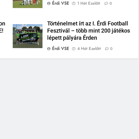
Érdi VSE
1 Hét Ezelőtt
0
on
Történelmet írt az I. Érdi Football
E!
Fesztivál – több mint 200 játékos
lépett pályára Érden
Érdi VSE
4 Hét Ezelőtt
0