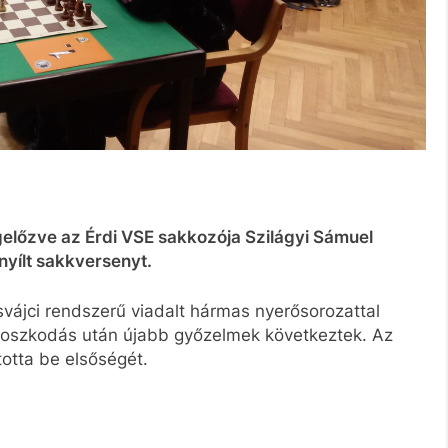
gelőzve az Érdi VSE sakkozója Szilágyi Sámuel
nyílt sakkversenyt.
vájci rendszerű viadalt hármas nyerősorozattal
ztoszkodás után újabb győzelmek következtek. Az
totta be elsőségét.