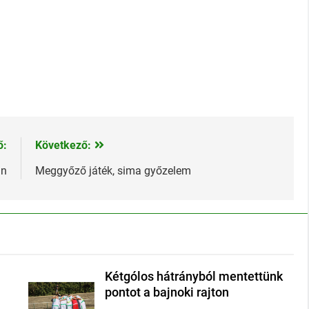
ő:
Következő:
án
Meggyőző játék, sima győzelem
Kétgólos hátrányból mentettünk
pontot a bajnoki rajton