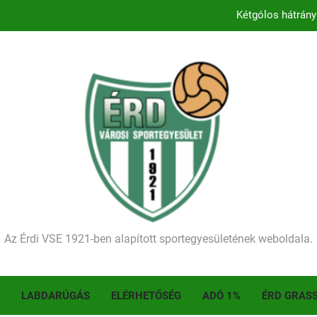
Kétgólos hátrány
Kezdődik a 2026–2027-es sze
Történelmet írt az I. Érdi Football Fesztivál – tö
Ellenfelünk visszalépése miatt játék nélkül
Kétgólos hátrány
Kezdődik a 2026–2027-es sze
Történelmet írt az I. Érdi Football Fesztivál – tö
Az Érdi VSE 1921-ben alapított sportegyesületének weboldala.
LABDARÚGÁS
ELÉRHETŐSÉG
ADÓ 1%
ÉRD GRAS