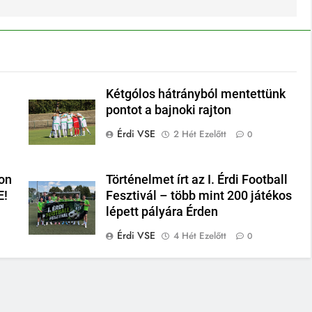
Kétgólos hátrányból mentettünk
pontot a bajnoki rajton
Érdi VSE
2 Hét Ezelőtt
0
on
Történelmet írt az I. Érdi Football
E!
Fesztivál – több mint 200 játékos
lépett pályára Érden
Érdi VSE
4 Hét Ezelőtt
0