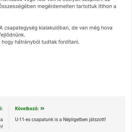
sszességében megérdemelten tartottuk itthon a
k. A csapategység kialakulóban, de van még hova
fejlődnünk.
 hogy hátrányból tudtak fordítani.
ő:
Következő:
 a
U-11-es csapatunk is a Népligetben játszott!
n!