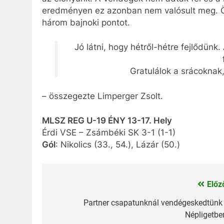
eredményen ez azonban nem valósult meg. Ö
három bajnoki pontot.
Jó látni, hogy hétről-hétre fejlődün
Gratulálok a srácoknak,
– összegezte Limperger Zsolt.
MLSZ REG U-19 ÉNY 13-17. Hely
Érdi VSE – Zsámbéki SK 3-1 (1-1)
Gól
: Nikolics (33., 54.), Lázár (50.)
Előz
Bejegyzés
navigáció
Partner csapatunknál vendégeskedtünk
Népligetbe