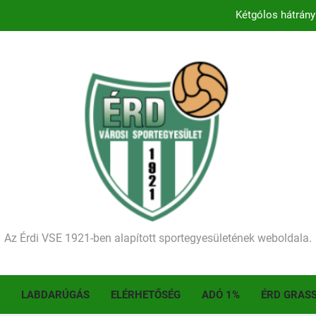
Kétgólos hátrány
Kezdődik a 2026–2027-es sze
Történelmet írt az I. Érdi Football Fesztivál – tö
Ellenfelünk visszalépése miatt játék nélkül
Kétgólos hátrány
Kezdődik a 2026–2027-es sze
Történelmet írt az I. Érdi Football Fesztivál – tö
Az Érdi VSE 1921-ben alapított sportegyesületének weboldala.
LABDARÚGÁS
ELÉRHETŐSÉG
ADÓ 1%
ÉRD GRAS