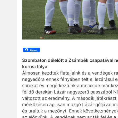
Share
Szombaton délelőtt a Zsámbék csapatával n
korosztálya.
Álmosan kezdtek fiataljaink és a vendégek 
negyedóra ennek fényében telt el lezárásul eg
sorokat és megérkeztünk a meccsbe már kezde
félidő derekán Lázár nagyszerű passzából Ni
változott az eredmény. A második játékrészt
mérkőzésen agilisan mozgó Lázár góljával m
és uraltuk a mezőnyt. Ennek következményeké
az előnyünk. A vendégek nem adták fel és a m