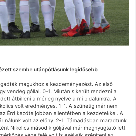
ézett szembe utánpótlásunk legidősebb
ragadták magukhoz a kezdeményezést. Az első
y vendég góllal. 0-1. Miután sikerült rendezni a
tt átbilleni a mérleg nyelve a mi oldalunkra. A
kolics volt eredményes. 1-1. A szünetig már nem
 az Érd kezdte jobban ellentétben a kezdetekkel. A
ár nálunk volt az előny. 2-1. Támadásban maradtunk
nt Nikolics második góljával már megnyugtató lett
érkőzés vége felé volt is esélyük szépíteni az