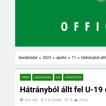
Kezdőoldal
2023
április
11
Hátrányból állt
HÍREK
LABDARÚGÁS
U19
UTÁNPÓTLÁS
Hátrányból állt fel U-19
0
Érdi VSE
3 Év Ezelőtt
3 Perc