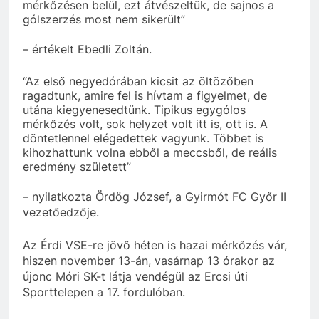
mérkőzésen belül, ezt átvészeltük, de sajnos a
gólszerzés most nem sikerült”
– értékelt Ebedli Zoltán.
“Az első negyedórában kicsit az öltözőben
ragadtunk, amire fel is hívtam a figyelmet, de
utána kiegyenesedtünk. Tipikus egygólos
mérkőzés volt, sok helyzet volt itt is, ott is. A
döntetlennel elégedettek vagyunk. Többet is
kihozhattunk volna ebből a meccsből, de reális
eredmény született”
– nyilatkozta Ördög József, a Gyirmót FC Győr II
vezetőedzője.
Az Érdi VSE-re jövő héten is hazai mérkőzés vár,
hiszen november 13-án, vasárnap 13 órakor az
újonc Móri SK-t látja vendégül az Ercsi úti
Sporttelepen a 17. fordulóban.