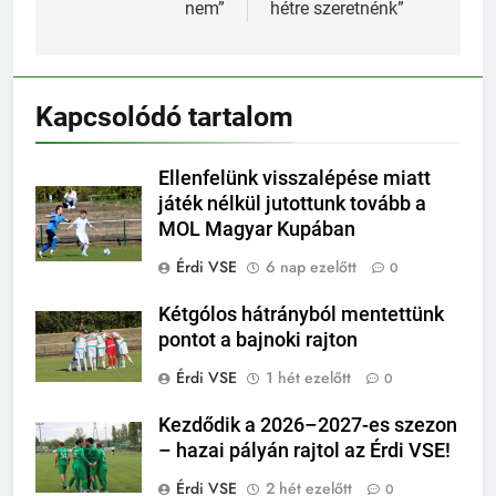
nem”
hétre szeretnénk”
Kapcsolódó tartalom
Ellenfelünk visszalépése miatt
játék nélkül jutottunk tovább a
MOL Magyar Kupában
Érdi VSE
6 nap ezelőtt
0
Kétgólos hátrányból mentettünk
pontot a bajnoki rajton
Érdi VSE
1 hét ezelőtt
0
Kezdődik a 2026–2027-es szezon
– hazai pályán rajtol az Érdi VSE!
Érdi VSE
2 hét ezelőtt
0