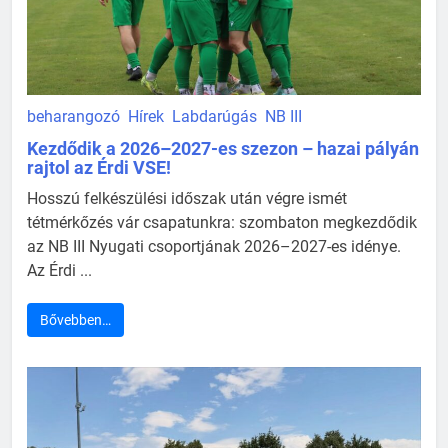
beharangozó
Hírek
Labdarúgás
NB III
Kezdődik a 2026–2027-es szezon – hazai pályán
rajtol az Érdi VSE!
Hosszú felkészülési időszak után végre ismét
tétmérkőzés vár csapatunkra: szombaton megkezdődik
az NB III Nyugati csoportjának 2026–2027-es idénye.
Az Érdi ...
Bővebben…