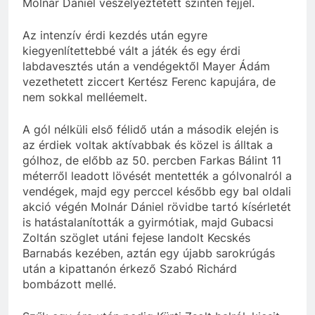
Molnár Dániel veszélyeztetett szintén fejjel.
Az intenzív érdi kezdés után egyre
kiegyenlítettebbé vált a játék és egy érdi
labdavesztés után a vendégektől Mayer Ádám
vezethetett ziccert Kertész Ferenc kapujára, de
nem sokkal melléemelt.
A gól nélküli első félidő után a második elején is
az érdiek voltak aktívabbak és közel is álltak a
gólhoz, de előbb az 50. percben Farkas Bálint 11
méterről leadott lövését mentették a gólvonalról a
vendégek, majd egy perccel később egy bal oldali
akció végén Molnár Dániel rövidbe tartó kísérletét
is hatástalanították a gyirmótiak, majd Gubacsi
Zoltán szöglet utáni fejese landolt Kecskés
Barnabás kezében, aztán egy újabb sarokrúgás
után a kipattanón érkező Szabó Richárd
bombázott mellé.