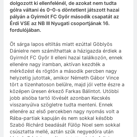
dolgozott ki ellenfelénél, de azokat nem tudta
gólra váltani és 0–0-s döntetlent játszott hazai
pályán a Gyirmót FC Győr második csapatát az
Érdi VSE az NB III Nyugati csoportjának 16.
fordulójában.
Öt sárga lapos eltiltás miatt ezúttal Göblyös
Dánielre nem számíthattak a házigazda érdiek a
Gyirmót FC Győr II elleni hazai találkozón, ennek
ellenére nagy iramban, aktívan kezdték a
mérkőzést és rögtön a második percben nagy
helyzetig jutottak, amikor Németh Gábor Vince
tört a tizenhatoson belülre, majd jól vette észre a
középen üresen érkező Farkas Bálintot. Utóbbi
jobb alsóba tartó lövését azonban Kecskés
visszanyúlva szögletre tudta menteni. Ennek
ellenére az első percekben nagy nyomás volt a
Rába-partiak kapuján és nem sokkal később
Szabó Richárd beadását Fülöp Noel sem sokkal
csúsztatta mellé, aztán szűk negyedóra után