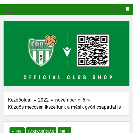
MENÜ
Kezdőoldal
2022
november
6
Küzdős meccsen ikszeltünk a másik győri csapattal is
HÍREK
LABDARÚGÁS
NB III