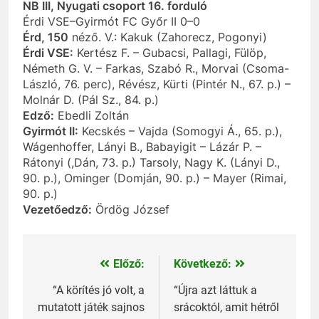
NB III, Nyugati csoport 16. forduló
Érdi VSE–Gyirmót FC Győr II 0–0
Érd, 150
néző. V.: Kakuk (Zahorecz, Pogonyi)
Érdi VSE:
Kertész F. – Gubacsi, Pallagi, Fülöp,
Németh G. V. – Farkas, Szabó R., Morvai (Csoma-
László, 76. perc), Révész, Kürti (Pintér N., 67. p.) –
Molnár D. (Pál Sz., 84. p.)
Edző:
Ebedli Zoltán
Gyirmót II:
Kecskés – Vajda (Somogyi Á., 65. p.),
Wágenhoffer, Lányi B., Babayigit – Lázár P. –
Rátonyi (,Dán, 73. p.) Tarsoly, Nagy K. (Lányi D.,
90. p.), Ominger (Domján, 90. p.) – Mayer (Rimai,
90. p.)
Vezetőedző:
Ördög József
Előző:
Következő:
Bejegyzés
navigáció
“A körítés jó volt, a
“Újra azt láttuk a
mutatott játék sajnos
srácoktól, amit hétről