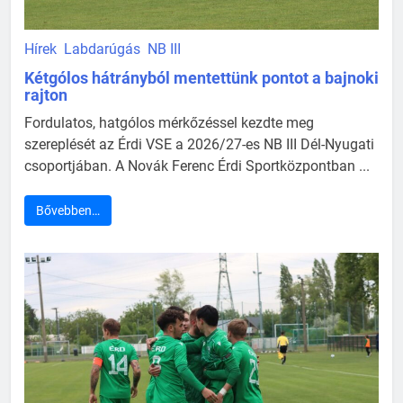
Hírek
Labdarúgás
NB III
Kétgólos hátrányból mentettünk pontot a bajnoki
rajton
Fordulatos, hatgólos mérkőzéssel kezdte meg
szereplését az Érdi VSE a 2026/27-es NB III Dél-Nyugati
csoportjában. A Novák Ferenc Érdi Sportközpontban ...
Bővebben…