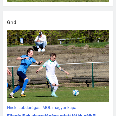
Grid
Hírek
Labdarúgás
MOL magyar kupa
Ellenfelünk visszalépése miatt játék nélkül