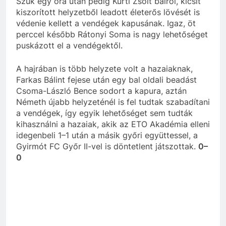
Szűk egy óra után pedig Kürti Zsolt balról, kicsit
kiszorított helyzetből leadott életerős lövését is
védenie kellett a vendégek kapusának. Igaz, öt
perccel később Rátonyi Soma is nagy lehetőséget
puskázott el a vendégektől.
A hajrában is több helyzete volt a hazaiaknak,
Farkas Bálint fejese után egy bal oldali beadást
Csoma-László Bence sodort a kapura, aztán
Németh újabb helyzeténél is fel tudtak szabadítani
a vendégek, így egyik lehetőséget sem tudták
kihasználni a hazaiak, akik az ETO Akadémia elleni
idegenbeli 1–1 után a másik győri együttessel, a
Gyirmót FC Győr II-vel is döntetlent játszottak.
0–
0