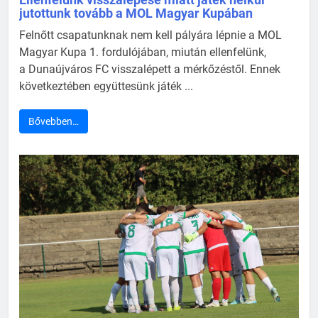
jutottunk tovább a MOL Magyar Kupában
Felnőtt csapatunknak nem kell pályára lépnie a MOL
Magyar Kupa 1. fordulójában, miután ellenfelünk,
a Dunaújváros FC visszalépett a mérkőzéstől. Ennek
következtében együttesünk játék ...
Bővebben…