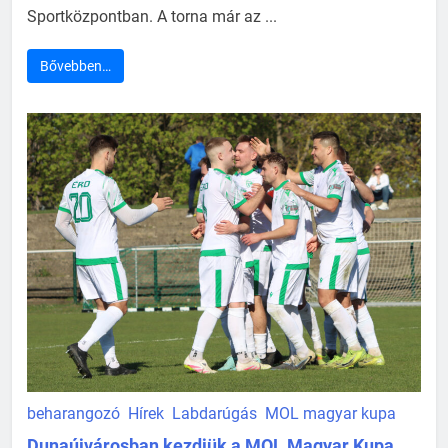
Sportközpontban. A torna már az ...
Bővebben…
beharangozó
Hírek
Labdarúgás
MOL magyar kupa
Dunaújvárosban kezdjük a MOL Magyar Kupa