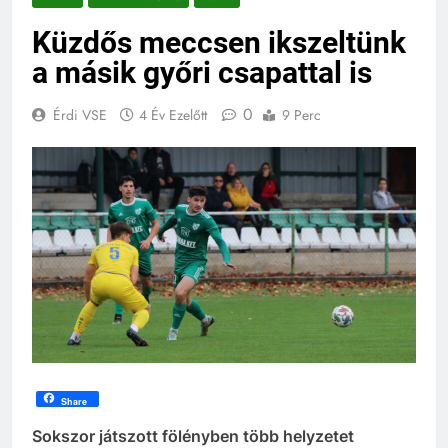
Küzdős meccsen ikszeltünk
a másik győri csapattal is
0
Érdi VSE
4 Év Ezelőtt
9 Perc
Share
Sokszor játszott fölényben több helyzetet