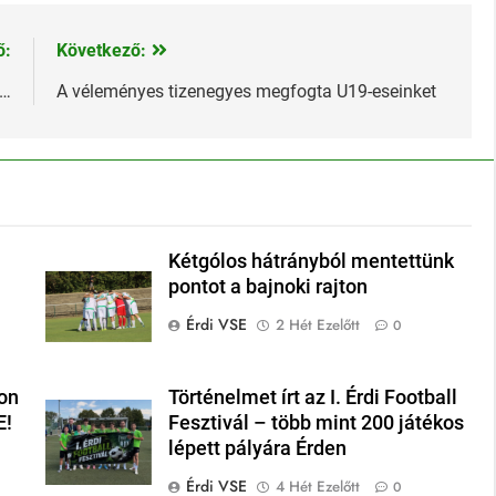
ő:
Következő:
t…
A véleményes tizenegyes megfogta U19-eseinket
Kétgólos hátrányból mentettünk
pontot a bajnoki rajton
Érdi VSE
2 Hét Ezelőtt
0
on
Történelmet írt az I. Érdi Football
E!
Fesztivál – több mint 200 játékos
lépett pályára Érden
Érdi VSE
4 Hét Ezelőtt
0