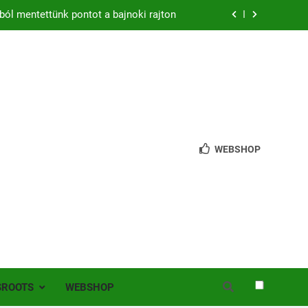
ból mentettünk pontot a bajnoki rajton
zon – hazai pályán rajtol az Érdi VSE!
bb mint 200 játékos lépett pályára Érden
 jutottunk tovább a MOL Magyar Kupában
ból mentettünk pontot a bajnoki rajton
WEBSHOP
zon – hazai pályán rajtol az Érdi VSE!
bb mint 200 játékos lépett pályára Érden
SROOTS
WEBSHOP