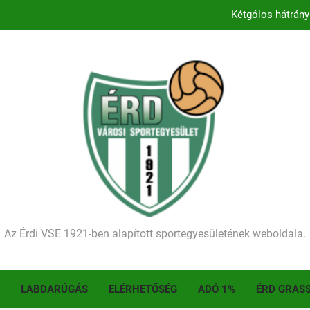
Kétgólos hátrány
Kezdődik a 2026–2027-es sze
Történelmet írt az I. Érdi Football Fesztivál – tö
Ellenfelünk visszalépése miatt játék nélkül
Kétgólos hátrány
Kezdődik a 2026–2027-es sze
Történelmet írt az I. Érdi Football Fesztivál – tö
Az Érdi VSE 1921-ben alapított sportegyesületének weboldala.
LABDARÚGÁS
ELÉRHETŐSÉG
ADÓ 1%
ÉRD GRAS