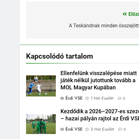
Előz
Bejegyzés
navigáció
A Teskándnak minden összejöt
Kapcsolódó tartalom
Ellenfelünk visszalépése miatt
játék nélkül jutottunk tovább a
MOL Magyar Kupában
Érdi VSE
1 Hét Ezelőtt
0
Kezdődik a 2026–2027-es szez
– hazai pályán rajtol az Érdi VS
Érdi VSE
2 Hét Ezelőtt
0