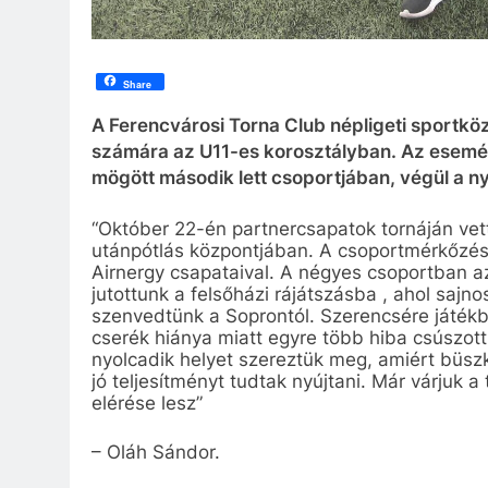
Share
A Ferencvárosi Torna Club népligeti sportkö
számára az U11-es korosztályban. Az esemény
mögött második lett csoportjában, végül a n
“Október 22-én partnercsapatok tornáján vet
utánpótlás központjában. A csoportmérkőzé
Airnergy csapataival. A négyes csoportban 
jutottunk a felsőházi rájátszásba , ahol sajno
szenvedtünk a Soprontól. Szerencsére játékba
cserék hiánya miatt egyre több hiba csúszott
nyolcadik helyet szereztük meg, amiért büsz
jó teljesítményt tudtak nyújtani. Már várjuk a
elérése lesz”
– Oláh Sándor.