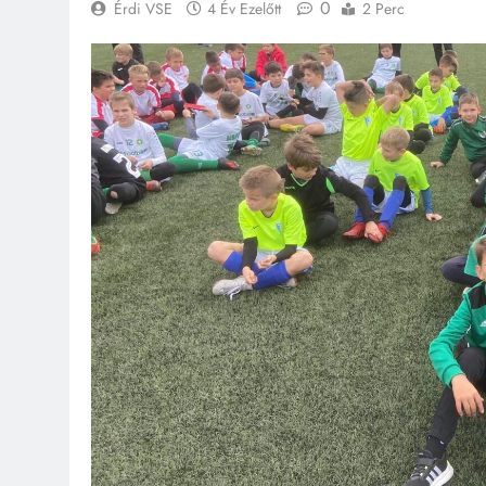
0
Érdi VSE
4 Év Ezelőtt
2 Perc