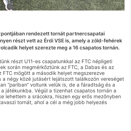
zpontjában rendezett tornát partnercsapatai
en részt vett az Érdi VSE is, amely a zöld-fehérek
yolcadik helyet szerezte meg a 16 csapatos tornán.
tünk részt U11-es csapatunkkal az FTC népligeti
sek során megmérkőztünk az FTC, a Dabas és az
az FTC mögött a második helyet megszerezve
s a négy közé jutásért lejátszott találkozón vereséget
n “pariban“ voltunk velük is, de a fáradtság és a
 a játékunkba. Végül a tizenhat csapatos tornán a
ke lehettem a srácokra, hiszen egy erős mezőnyben
 tavaszi tornát, ahol a cél a még jobb helyezés