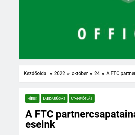
Kezdőoldal
2022
október
24
A FTC partner
HÍREK
LABDARÚGÁS
UTÁNPÓTLÁS
A FTC partnercsapataina
eseink