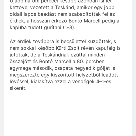
Újabb három perccel később azonban ismét
kettővel vezetett a Teskánd, amikor egy jobb
oldali lapos beadást nem szabadítottak fel az
érdiek, a hosszún érkező Bontó Marcell pedig a
kapuba tudott gurítani (1–3).
Az érdiek továbbra is becsülettel küzdöttek, s
nem sokkal később Kürti Zsolt révén kapufáig is
jutottak, de a Teskándnak ezúttal minden
összejött és Bontó Marcell a 80. percben
egymaga második, csapata negyedik gólját is
megszerezte egy kiszorított helyzetből leadott
lövéssel, kialakítva ezzel a vendégek 4–1-es
sikerét.