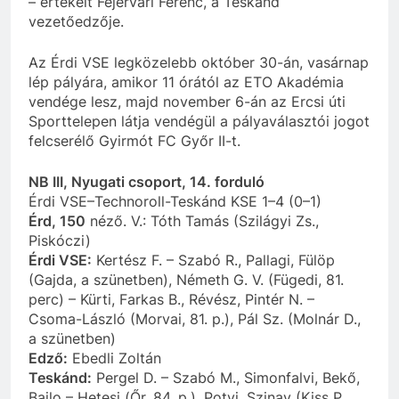
– értékelt Fejérvári Ferenc, a Teskánd
vezetőedzője.
Az Érdi VSE legközelebb október 30-án, vasárnap
lép pályára, amikor 11 órától az ETO Akadémia
vendége lesz, majd november 6-án az Ercsi úti
Sporttelepen látja vendégül a pályaválasztói jogot
felcserélő Gyirmót FC Győr II-t.
NB III, Nyugati csoport, 14. forduló
Érdi VSE–Technoroll-Teskánd KSE 1–4 (0–1)
Érd, 150
néző. V.: Tóth Tamás (Szilágyi Zs.,
Piskóczi)
Érdi VSE:
Kertész F. – Szabó R., Pallagi, Fülöp
(Gajda, a szünetben), Németh G. V. (Fügedi, 81.
perc) – Kürti, Farkas B., Révész, Pintér N. –
Csoma-László (Morvai, 81. p.), Pál Sz. (Molnár D.,
a szünetben)
Edző:
Ebedli Zoltán
Teskánd:
Pergel D. – Szabó M., Simonfalvi, Bekő,
Bailo – Hetesi (Őr, 84. p.), Potyi, Szinay (Kiss P.,