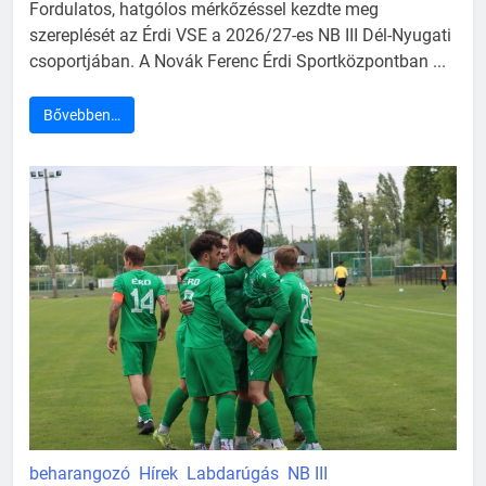
Fordulatos, hatgólos mérkőzéssel kezdte meg
szereplését az Érdi VSE a 2026/27-es NB III Dél-Nyugati
csoportjában. A Novák Ferenc Érdi Sportközpontban ...
Bővebben…
beharangozó
Hírek
Labdarúgás
NB III