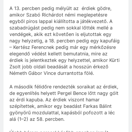
A 13. percben pedig mélyült az érdiek gödre,
amikor Szabó Richárdot némi meglepetésre
egyből piros lappal kiállította a játékvezető. A
szabadrúgást pedig nem sokkal lőtték mellé a
vendégek, akik ezt követően is eljutottak egy
nagy helyzetig, a 18. percben pedig egy kapufáig
– Kertész Ferencnek pedig már egy mérkőzésre
elegendő védést kellett bemutatnia, mire az
érdiek is jelentkeztek egy helyzettel, amikor Kürti
Zsolt jobb oldali beadását a hosszún érkező
Németh Gábor Vince durrantotta fölé.
A második félidőre rendezték soraikat az érdiek,
de egyenlítés helyett Pergel Bence lőtt nagy gólt
az érdi kapuba. Az érdiek viszont hamar
szépítettek, amikor egy beadást Farkas Bálint
gyönyörű mozdulattal, kapásból pofozott a léc
alá (1–2) az 58. percben.