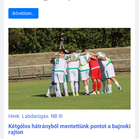
Bővebben…
Hírek
Labdarúgás
NB III
Kétgólos hátrányból mentettünk pontot a bajnoki
rajton