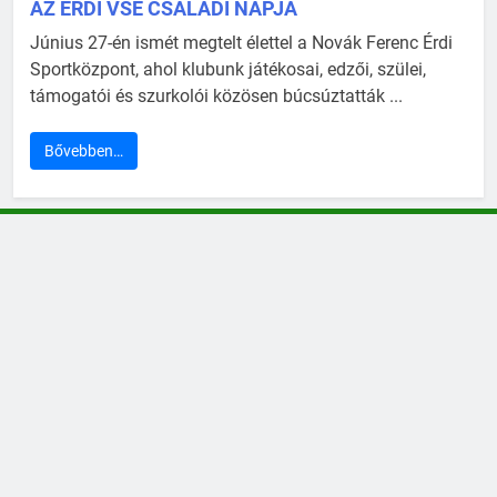
AZ ÉRDI VSE CSALÁDI NAPJA
Június 27-én ismét megtelt élettel a Novák Ferenc Érdi
Sportközpont, ahol klubunk játékosai, edzői, szülei,
támogatói és szurkolói közösen búcsúztatták ...
Bővebben…