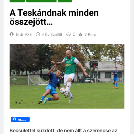
A Teskándnak minden
összejött…
0
Érdi VSE
4 Év Ezelőtt
9 Perc
Share
Becsülettel küzdött, de nem állt a szerencse az