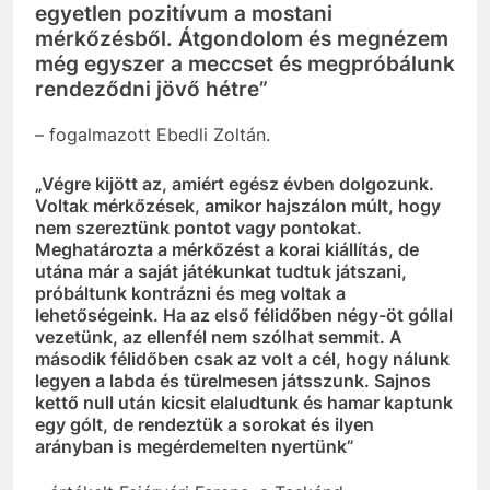
egyetlen pozitívum a mostani
mérkőzésből. Átgondolom és megnézem
még egyszer a meccset és megpróbálunk
rendeződni jövő hétre”
– fogalmazott Ebedli Zoltán.
„Végre kijött az, amiért egész évben dolgozunk.
Voltak mérkőzések, amikor hajszálon múlt, hogy
nem szereztünk pontot vagy pontokat.
Meghatározta a mérkőzést a korai kiállítás, de
utána már a saját játékunkat tudtuk játszani,
próbáltunk kontrázni és meg voltak a
lehetőségeink. Ha az első félidőben négy-öt góllal
vezetünk, az ellenfél nem szólhat semmit. A
második félidőben csak az volt a cél, hogy nálunk
legyen a labda és türelmesen játsszunk. Sajnos
kettő null után kicsit elaludtunk és hamar kaptunk
egy gólt, de rendeztük a sorokat és ilyen
arányban is megérdemelten nyertünk”