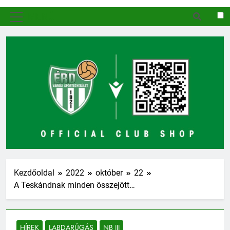
MENÜ
Kezdőoldal
2022
október
22
A Teskándnak minden összejött…
HÍREK
LABDARÚGÁS
NB III