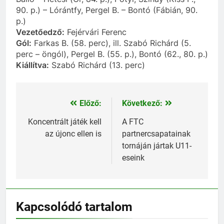
90. p.) – Lórántfy, Pergel B. – Bontó (Fábián, 90.
p.)
Vezetőedző:
Fejérvári Ferenc
Gól:
Farkas B. (58. perc), ill. Szabó Richárd (5.
perc – öngól), Pergel B. (55. p.), Bontó (62., 80. p.)
Kiállítva:
Szabó Richárd (13. perc)
Előző:
Következő:
Bejegyzés
navigáció
Koncentrált játék kell
A FTC
az újonc ellen is
partnercsapatainak
tornáján jártak U11-
eseink
Kapcsolódó tartalom