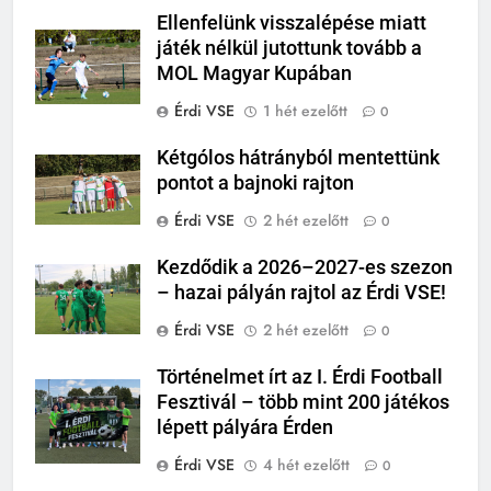
Ellenfelünk visszalépése miatt
játék nélkül jutottunk tovább a
MOL Magyar Kupában
Érdi VSE
1 hét ezelőtt
0
Kétgólos hátrányból mentettünk
pontot a bajnoki rajton
Érdi VSE
2 hét ezelőtt
0
Kezdődik a 2026–2027-es szezon
– hazai pályán rajtol az Érdi VSE!
Érdi VSE
2 hét ezelőtt
0
Történelmet írt az I. Érdi Football
Fesztivál – több mint 200 játékos
lépett pályára Érden
Érdi VSE
4 hét ezelőtt
0