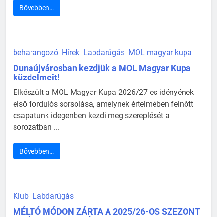
Bővebben…
beharangozó
Hírek
Labdarúgás
MOL magyar kupa
Dunaújvárosban kezdjük a MOL Magyar Kupa
küzdelmeit!
Elkészült a MOL Magyar Kupa 2026/27-es idényének
első fordulós sorsolása, amelynek értelmében felnőtt
csapatunk idegenben kezdi meg szereplését a
sorozatban ...
Bővebben…
Klub
Labdarúgás
MÉLTÓ MÓDON ZÁRTA A 2025/26-OS SZEZONT