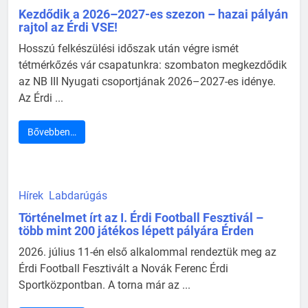
Kezdődik a 2026–2027-es szezon – hazai pályán
rajtol az Érdi VSE!
Hosszú felkészülési időszak után végre ismét
tétmérkőzés vár csapatunkra: szombaton megkezdődik
az NB III Nyugati csoportjának 2026–2027-es idénye.
Az Érdi ...
Bővebben…
Hírek
Labdarúgás
Történelmet írt az I. Érdi Football Fesztivál –
több mint 200 játékos lépett pályára Érden
2026. július 11-én első alkalommal rendeztük meg az
Érdi Football Fesztivált a Novák Ferenc Érdi
Sportközpontban. A torna már az ...