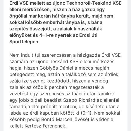
Érdi VSE mellett az újonc Technoroll-Teskánd KSE
elleni mérkőzésen, hiszen a házigazda egy
öngóllal már korán hátrányba került, majd nem
sokkal később emberhátrányba is, s bár a
szépítés összejött, a zalaiak kihasználták
előnyüket és 4–1-re nyertek az Ercsi úti
Sporttelepen.
Nem indult túl szerencsésen a házigazda Érdi VSE
számára az újonc Teskánd KSE elleni mérkőzés
napja, hiszen Göblyös Dániel a meccs napján
betegedett meg, aztán a találkozó sem az érdiek
szája íze szerint kezdődött, hiszen a vendég
zalaiak az ötödik percben megszerezték a
vezetést egy szerencsés szituáció után, amikor
egy jobb oldali beadást Szabó Richárd az ellenfél
támadója elől próbált menteni, de kísérlete után a
labda az érdi kapuban kötött ki (0–1). Nem sokkal
később pedig Bontó Marcell lövését is védenie
kellett Kertész Ferencnek.