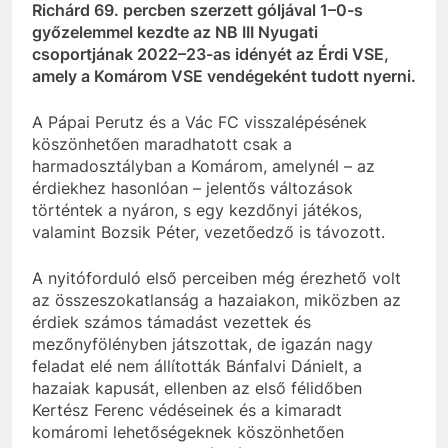
Richárd 69. percben szerzett góljával 1–0-s
győzelemmel kezdte az NB III Nyugati
csoportjának 2022–23-as idényét az Érdi VSE,
amely a Komárom VSE vendégeként tudott nyerni.
A Pápai Perutz és a Vác FC visszalépésének
köszönhetően maradhatott csak a
harmadosztályban a Komárom, amelynél – az
érdiekhez hasonlóan – jelentős változások
történtek a nyáron, s egy kezdőnyi játékos,
valamint Bozsik Péter, vezetőedző is távozott.
A nyitóforduló első perceiben még érezhető volt
az összeszokatlanság a hazaiakon, miközben az
érdiek számos támadást vezettek és
mezőnyfölényben játszottak, de igazán nagy
feladat elé nem állították Bánfalvi Dánielt, a
hazaiak kapusát, ellenben az első félidőben
Kertész Ferenc védéseinek és a kimaradt
komáromi lehetőségeknek köszönhetően