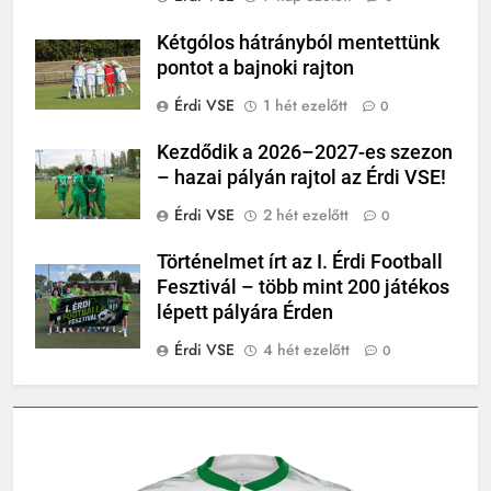
Kétgólos hátrányból mentettünk
pontot a bajnoki rajton
Érdi VSE
1 hét ezelőtt
0
Kezdődik a 2026–2027-es szezon
– hazai pályán rajtol az Érdi VSE!
Érdi VSE
2 hét ezelőtt
0
Történelmet írt az I. Érdi Football
Fesztivál – több mint 200 játékos
lépett pályára Érden
Érdi VSE
4 hét ezelőtt
0