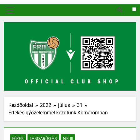
MENÜ
Kezdőoldal
2022
július
31
Értékes győzelemmel kezdtünk Komáromban
HÍREK
LABDARÚGÁS
NB III