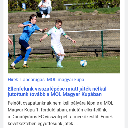
Hírek
Labdarúgás
MOL magyar kupa
Ellenfelünk visszalépése miatt játék nélkül
jutottunk tovább a MOL Magyar Kupában
Felnőtt csapatunknak nem kell pályára lépnie a MOL
Magyar Kupa 1. fordulójában, miután ellenfelünk,
a Dunaújváros FC visszalépett a mérkőzéstől. Ennek
következtében együttesünk játék ...