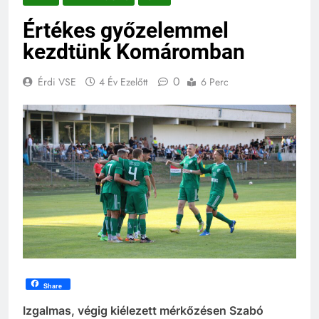
Értékes győzelemmel
kezdtünk Komáromban
0
Érdi VSE
4 Év Ezelőtt
6 Perc
Share
Izgalmas, végig kiélezett mérkőzésen Szabó