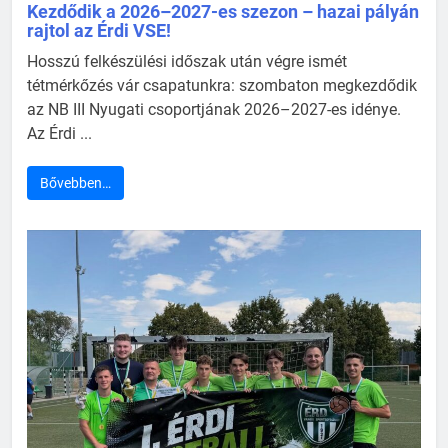
Kezdődik a 2026–2027-es szezon – hazai pályán
rajtol az Érdi VSE!
Hosszú felkészülési időszak után végre ismét
tétmérkőzés vár csapatunkra: szombaton megkezdődik
az NB III Nyugati csoportjának 2026–2027-es idénye.
Az Érdi ...
Bővebben…