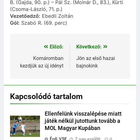
B. (Gajda, 90. p.) – Pál Sz. (Molnár D., 83.), Kürti
(Csoma-László, 71. p.)
Vezetőedző:
Ebedli Zoltán
Gól:
Szabó R. (69. perc)
Előző:
Következő:
Bejegyzés
navigáció
Komáromban
Jön az első hazai
kezdjük az új idényt
bajnokink
Kapcsolódó tartalom
Ellenfelünk visszalépése miatt
játék nélkül jutottunk tovább a
MOL Magyar Kupában
Érdi VSE
7 nap ezelőtt
0