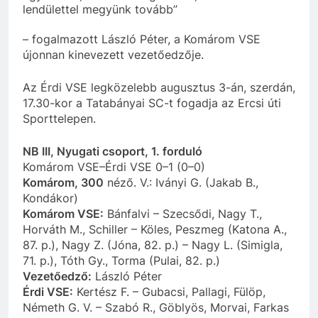
lendülettel megyünk tovább”
– fogalmazott László Péter, a Komárom VSE
újonnan kinevezett vezetőedzője.
Az Érdi VSE legközelebb augusztus 3-án, szerdán,
17.30-kor a Tatabányai SC-t fogadja az Ercsi úti
Sporttelepen.
NB III, Nyugati csoport, 1. forduló
Komárom VSE–Érdi VSE 0–1 (0–0)
Komárom, 300
néző. V.: Iványi G. (Jakab B.,
Kondákor)
Komárom VSE:
Bánfalvi – Szecsődi, Nagy T.,
Horváth M., Schiller – Köles, Peszmeg (Katona A.,
87. p.), Nagy Z. (Jóna, 82. p.) – Nagy L. (Simigla,
71. p.), Tóth Gy., Torma (Pulai, 82. p.)
Vezetőedző:
László Péter
Érdi VSE:
Kertész F. – Gubacsi, Pallagi, Fülöp,
Németh G. V. – Szabó R., Göblyös, Morvai, Farkas