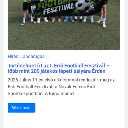
Hírek
Labdarúgás
Történelmet írt az I. Érdi Football Fesztivál –
több mint 200 játékos lépett pályára Érden
2026. július 11-én első alkalommal rendeztük meg az
Érdi Football Fesztivált a Novák Ferenc Érdi
Sportközpontban. A torna már az ...
Bővebben…