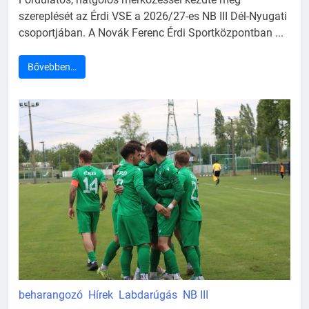
szereplését az Érdi VSE a 2026/27-es NB III Dél-Nyugati
csoportjában. A Novák Ferenc Érdi Sportközpontban ...
Bővebben…
beharangozó
Hírek
Labdarúgás
NB III