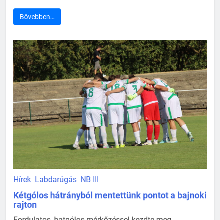
Bővebben…
Hírek
Labdarúgás
NB III
Kétgólos hátrányból mentettünk pontot a bajnoki
rajton
Fordulatos, hatgólos mérkőzéssel kezdte meg