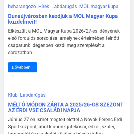
beharangozó
Hírek
Labdarúgás
MOL magyar kupa
Dunaújvárosban kezdjük a MOL Magyar Kupa
küzdelmeit!
Elkészült a MOL Magyar Kupa 2026/27-es idényének
első fordulós sorsolása, amelynek értelmében felnőtt
csapatunk idegenben kezdi meg szereplését a
sorozatban ...
Bővebben…
Klub
Labdarúgás
MÉLTÓ MÓDON ZÁRTA A 2025/26-OS SZEZONT
AZ ÉRDI VSE CSALÁDI NAPJA
Június 27-én ismét megtelt élettel a Novák Ferenc Érdi
Sportközpont, ahol klubunk játékosai, edzői, szülei,
támogatói és szurkolói közösen búcsúztatták ...