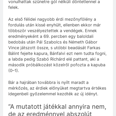
vonulhattak szünetre gól nélküli döntetlennel a
felek.
Az első félidei nagyobb érdi mezőnyfölény a
fordulás után kissé enyhült, ellenben ekkor már
többször veszélyeztettek a vendégek. Ennek
eredményeként a 69. percben egy baloldali
bedobás után Pál Szabolcs és Németh Gábor
Vince játszott össze, s utóbbi beadását Farkas
Bálint fejelte kapura, Bánfalvi ezt nem tudta fogni,
a labda pedig Szabó Richárd elé pattant, aki a
második próbálkozást közelről pofozta a kapuba
(0–1).
Bár a hajrában továbbra is nyílt maradt a
mérkőzés, az érdiek előnyüket megtartva értékes
idegenbeli győzelemmel kezdték az új idényt.
“A mutatott játékkal annyira nem,
de az eredménnyel abszolút