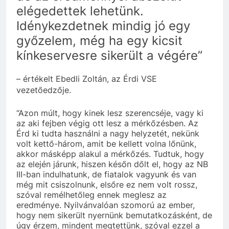
elégedettek lehetünk.
Idénykezdetnek mindig jó egy
győzelem, még ha egy kicsit
kínkeservesre sikerült a végére”
– értékelt Ebedli Zoltán, az Érdi VSE
vezetőedzője.
“Azon múlt, hogy kinek lesz szerencséje, vagy ki
az aki fejben végig ott lesz a mérkőzésben. Az
Érd ki tudta használni a nagy helyzetét, nekünk
volt kettő-három, amit be kellett volna lőnünk,
akkor másképp alakul a mérkőzés. Tudtuk, hogy
az elején járunk, hiszen későn dőlt el, hogy az NB
III-ban indulhatunk, de fiatalok vagyunk és van
még mit csiszolnunk, elsőre ez nem volt rossz,
szóval remélhetőleg ennek meglesz az
eredménye. Nyilvánvalóan szomorú az ember,
hogy nem sikerült nyernünk bemutatkozásként, de
úgy érzem, mindent megtettünk, szóval ezzel a